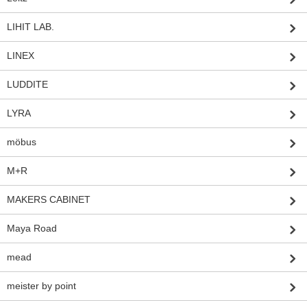
LIHIT LAB.
LINEX
LUDDITE
LYRA
möbus
M+R
MAKERS CABINET
Maya Road
mead
meister by point