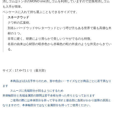
消しゴムはトンボのMONO one消しゴムを利用していますので交換用消しゴム
も入手が簡単。
ペンケースに入れて持ち運ぶこともできるサイズです。
スネークウッド
クワ科の広葉樹。
別名レパードウッドやレターウッドという呼び方もある世界で最も高価な木
材の１つ。
非常に硬く、研磨により滑らかで美しいツヤがでるのも特徴。
名前の由来は心材部の暗赤色から赤褐色の蛇の外皮のような外見からきてい
る。
サイズ：17.4×71ミリ（最大部）
本商品は1点1点手作りのため、形や色合い・サイズなどが商品ごとに若干異なり
ます
スムーズに先端部分が回るようにするため
本体軸部分と先端金属部の隙間は若干余裕を持った作りとなっております
ご使用の際には本体部分を持って字を消すと接合部に負荷がかかり故障の原因と
なりますので、本体軸部分ではなく金属部分を持ってご使用ください。