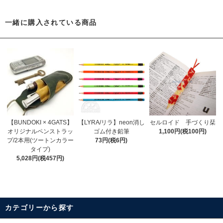
一緒に購入されている商品
【BUNDOKI × 4GATS】
【LYRA/リラ】neon消し
セルロイド 手づくり栞
オリジナルペンストラッ
ゴム付き鉛筆
1,100円(税100円)
プ/2本用(ツートンカラー
73円(税6円)
タイプ)
5,028円(税457円)
カテゴリーから探す