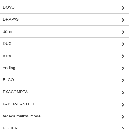
DOVO
DRAPAS
dünn
DUX
e+m
edding
ELCO
EXACOMPTA
FABER-CASTELL
fedeca mellow mode
FISHER