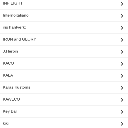
INFIEIGHT
Internoitaliano
iris hantverk:
IRON and GLORY
J.Herbin
KACO
KALA
Karas Kustoms
KAWECO
Key Bar
kiki