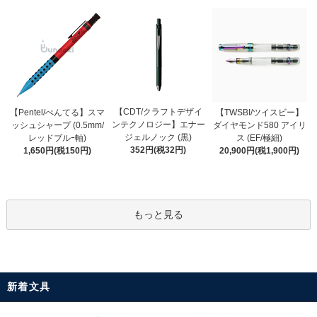
【CDT/クラフトデザイ
【Pentel/ぺんてる】スマ
【TWSBI/ツイスビー】
ンテクノロジー】エナー
ッシュシャープ (0.5mm/
ダイヤモンド580 アイリ
ジェルノック (黒)
レッドブルｰ軸)
ス (EF/極細)
352円(税32円)
1,650円(税150円)
20,900円(税1,900円)
もっと見る
新着文具