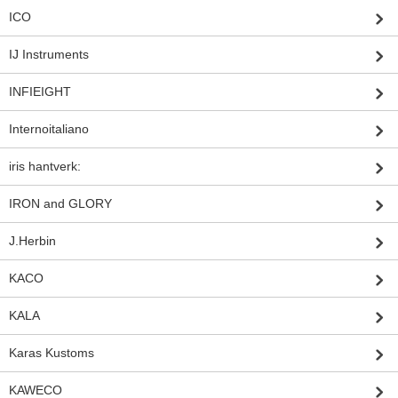
ICO
IJ Instruments
INFIEIGHT
Internoitaliano
iris hantverk:
IRON and GLORY
J.Herbin
KACO
KALA
Karas Kustoms
KAWECO