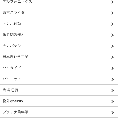
デルフォニックス
東京スライダ
トンボ鉛筆
永尾駒製作所
ナカバヤシ
日本理化学工業
ハイタイド
パイロット
馬場 忠寛
物外/ystudio
プラチナ萬年筆