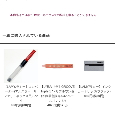
本商品はクロネコDM便・ネコポスでの配送を承ることができません。
一緒に購入されている商品
【LAMY/ラミー】コンバ
【LYRA/リラ】GROOVE
【LAMY/ラミー】インク
ーター(アルスター・サ
Triple 1 /トリプルワン色
カートリッジ(ブラック)
ファリ・ネックス用)LZ2
鉛筆(単色販売/032 ペー
880円(税80円)
4
ルオレンジ)
880円(税80円)
407円(税37円)