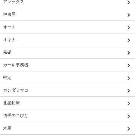
アレックス
伊東屋
オート
オキナ
嘉硝
カール事務機
釜定
カンダミサコ
北星鉛筆
切手のこびと
木屋