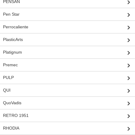
PENSAN
Pen Star
Perrocaliente
PlasticArts
Platignum
Premec
PULP
QUI
QuoVadis
RETRO 1951
RHODIA