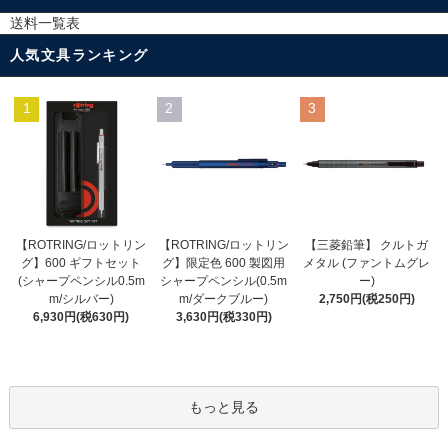
送料一覧表
人気文具ランキング
1
2
3
【ROTRING/ロットリン
【ROTRING/ロットリン
【三菱鉛筆】 クルトガ
グ】限定色 600 製図用
グ】600 ギフトセット
メタル (ファントムグレ
シャープペンシル(0.5m
(シャープペンシル0.5m
ー)
m/ダークブルー)
m/シルバー)
2,750円(税250円)
3,630円(税330円)
6,930円(税630円)
もっと見る