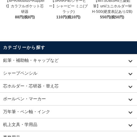
【M+R/Mobius+Rupper
【SHARPIE/シャーピ
【MITSUBISHI/三菱鉛
t】カラフルポケット芯
ー】シャーピー ミニ(ブ
筆】uni/ユニホルダーM
研器
ラック)
H-500(硬度表記あり/2B)
88円(税8円)
110円(税10円)
550円(税50円)
カテゴリーから探す
鉛筆・補助軸・キャップなど
シャープペンシル
芯ホルダー・芯研器・替え芯
ボールペン・マーカー
万年筆・ペン軸・インク
机上文具・学用品