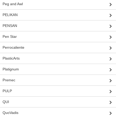
Peg and Awl
PELIKAN
PENSAN
Pen Star
Perrocaliente
PlasticArts
Platignum
Premec
PULP
QUI
QuoVadis