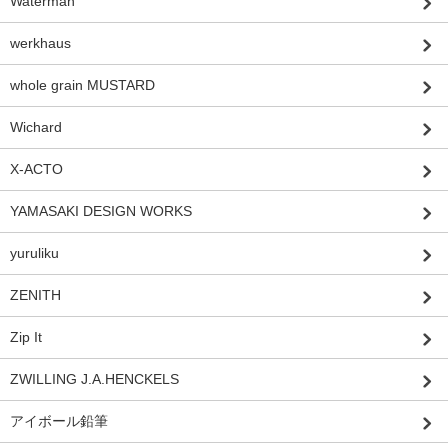
Waterman
werkhaus
whole grain MUSTARD
Wichard
X-ACTO
YAMASAKI DESIGN WORKS
yuruliku
ZENITH
Zip It
ZWILLING J.A.HENCKELS
アイボール鉛筆