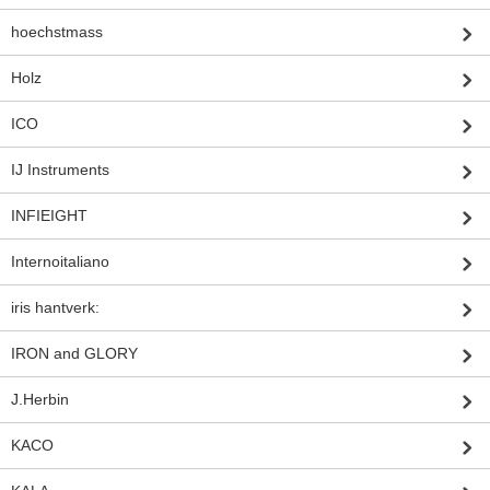
hoechstmass
Holz
ICO
IJ Instruments
INFIEIGHT
Internoitaliano
iris hantverk:
IRON and GLORY
J.Herbin
KACO