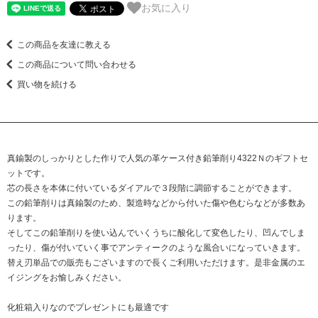
お気に入り
この商品を友達に教える
この商品について問い合わせる
買い物を続ける
真鍮製のしっかりとした作りで人気の革ケース付き鉛筆削り4322Ｎのギフトセ
ットです。
芯の長さを本体に付いているダイアルで３段階に調節することができます。
この鉛筆削りは真鍮製のため、製造時などから付いた傷や色むらなどが多数あ
ります。
そしてこの鉛筆削りを使い込んでいくうちに酸化して変色したり、凹んでしま
ったり、傷が付いていく事でアンティークのような風合いになっていきます。
替え刃単品での販売もございますので長くご利用いただけます。是非金属のエ
イジングをお愉しみください。
化粧箱入りなのでプレゼントにも最適です