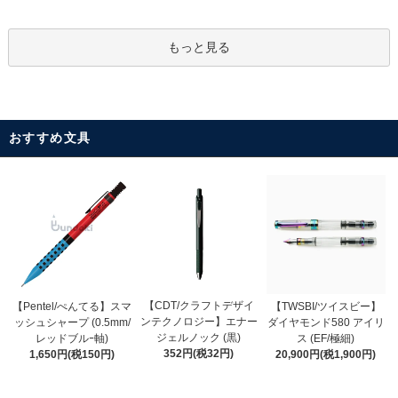
もっと見る
おすすめ文具
【CDT/クラフトデザイ
【Pentel/ぺんてる】スマ
【TWSBI/ツイスビー】
ンテクノロジー】エナー
ッシュシャープ (0.5mm/
ダイヤモンド580 アイリ
ジェルノック (黒)
レッドブルｰ軸)
ス (EF/極細)
352円(税32円)
1,650円(税150円)
20,900円(税1,900円)