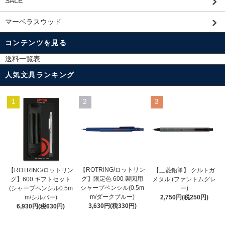
SALE
マーベラスウッド
コンテンツを見る
送料一覧表
人気文具ランキング
1
2
3
【ROTRING/ロットリン
【ROTRING/ロットリン
【三菱鉛筆】 クルトガ
グ】限定色 600 製図用
グ】600 ギフトセット
メタル (ファントムグレ
シャープペンシル(0.5m
(シャープペンシル0.5m
ー)
m/ダークブルー)
m/シルバー)
2,750円(税250円)
3,630円(税330円)
6,930円(税630円)