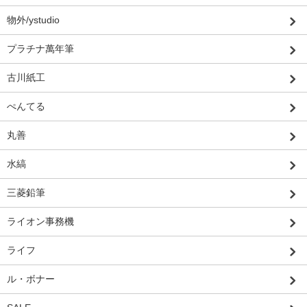
物外/ystudio
プラチナ萬年筆
古川紙工
ぺんてる
丸善
水縞
三菱鉛筆
ライオン事務機
ライフ
ル・ボナー