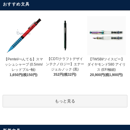
おすすめ文具
【CDT/クラフトデザイ
【Pentel/ぺんてる】スマ
【TWSBI/ツイスビー】
ンテクノロジー】エナー
ッシュシャープ (0.5mm/
ダイヤモンド580 アイリ
ジェルノック (黒)
レッドブルｰ軸)
ス (EF/極細)
352円(税32円)
1,650円(税150円)
20,900円(税1,900円)
もっと見る