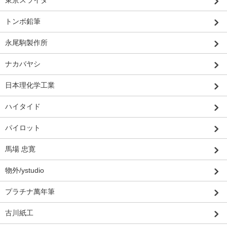
トンボ鉛筆
永尾駒製作所
ナカバヤシ
日本理化学工業
ハイタイド
パイロット
馬場 忠寛
物外/ystudio
プラチナ萬年筆
古川紙工