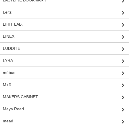
Leitz
LIHIT LAB.
LINEX
LUDDITE
LYRA
möbus
M+R
MAKERS CABINET
Maya Road
mead