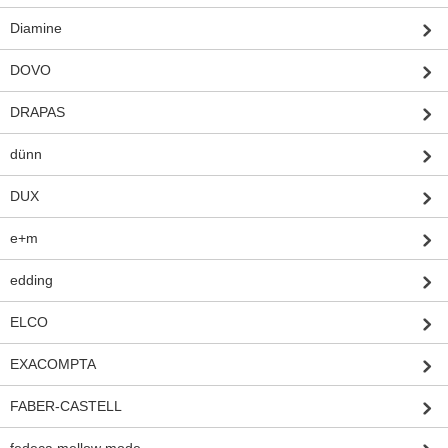
Diamine
DOVO
DRAPAS
dünn
DUX
e+m
edding
ELCO
EXACOMPTA
FABER-CASTELL
fedeca mellow mode