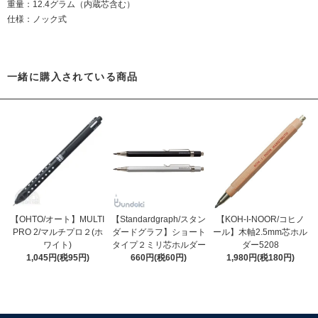
重量：12.4グラム（内蔵芯含む）
仕様：ノック式
一緒に購入されている商品
【OHTO/オート】MULTI
【Standardgraph/スタン
【KOH-I-NOOR/コヒノ
PRO 2/マルチプロ２(ホ
ダードグラフ】ショート
ール】木軸2.5mm芯ホル
ワイト)
タイプ２ミリ芯ホルダー
ダー5208
1,045円(税95円)
660円(税60円)
1,980円(税180円)