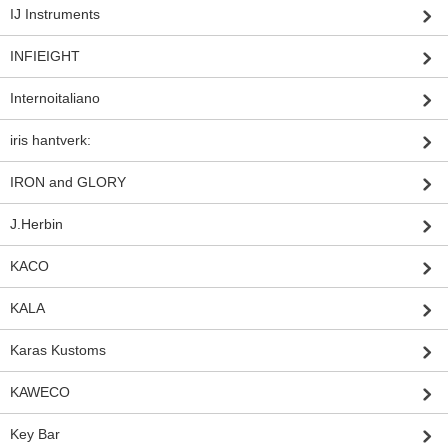
IJ Instruments
INFIEIGHT
Internoitaliano
iris hantverk:
IRON and GLORY
J.Herbin
KACO
KALA
Karas Kustoms
KAWECO
Key Bar