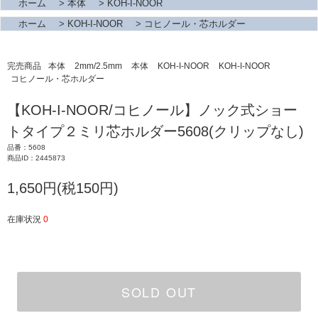
ホーム
>
本体
>
KOH-I-NOOR
ホーム
>
KOH-I-NOOR
>
コヒノール・芯ホルダー
完売商品
本体
2mm/2.5mm
本体
KOH-I-NOOR
KOH-I-NOOR
コヒノール・芯ホルダー
【KOH-I-NOOR/コヒノール】ノック式ショー
トタイプ２ミリ芯ホルダー5608(クリップなし)
品番：5608
商品ID：2445873
1,650円(税150円)
在庫状況
0
SOLD OUT