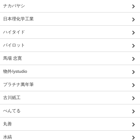
ナカバヤシ
日本理化学工業
ハイタイド
パイロット
馬場 忠寛
物外/ystudio
プラチナ萬年筆
古川紙工
ぺんてる
丸善
水縞