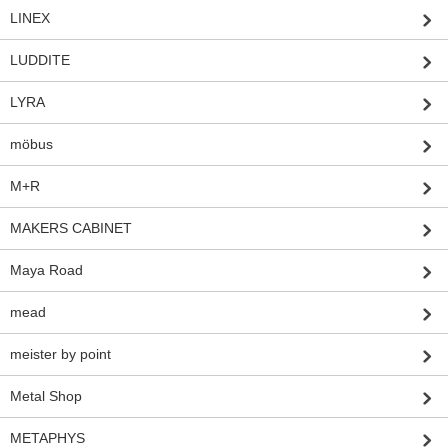
LINEX
LUDDITE
LYRA
möbus
M+R
MAKERS CABINET
Maya Road
mead
meister by point
Metal Shop
METAPHYS