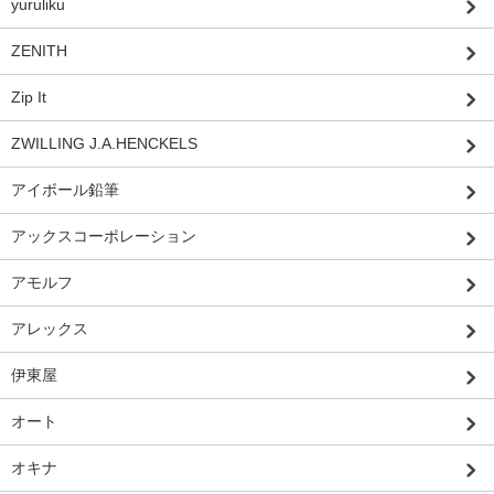
yuruliku
ZENITH
Zip It
ZWILLING J.A.HENCKELS
アイボール鉛筆
アックスコーポレーション
アモルフ
アレックス
伊東屋
オート
オキナ