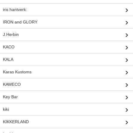
iris hantverk:
IRON and GLORY
J.Herbin
KACO
KALA
Karas Kustoms
KAWECO
Key Bar
kiki
KIKKERLAND