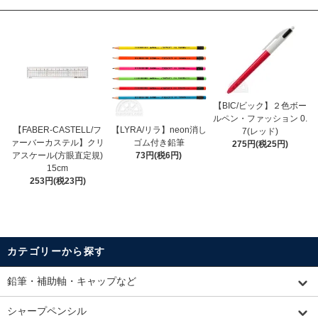
【BIC/ビック】２色ボー
ルペン・ファッション 0.
【FABER-CASTELL/フ
【LYRA/リラ】neon消し
7(レッド)
ァーバーカステル】クリ
ゴム付き鉛筆
275円(税25円)
アスケール(方眼直定規)
73円(税6円)
15cm
253円(税23円)
カテゴリーから探す
鉛筆・補助軸・キャップなど
シャープペンシル