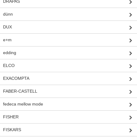
DRAPAS
dünn
DUX
e+m
edding
ELCO
EXACOMPTA
FABER-CASTELL
fedeca mellow mode
FISHER
FISKARS