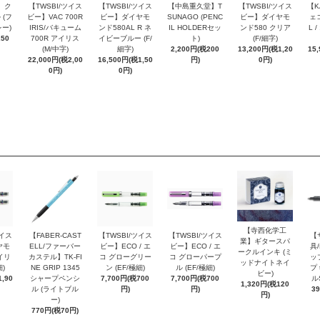
 ク
【TWSBI/ツイス
【TWSBI/ツイス
【中島重久堂】T
【TWSBI/ツイス
【K
 (フ
ビー】VAC 700R
ビー】ダイヤモ
SUNAGO (PENC
ビー】ダイヤモ
ェコ
ー)
IRIS/バキューム
ンド580AL R ネ
IL HOLDERセッ
ンド580 クリア
L 
250
700R アイリス
イビーブルー (F/
ト)
(F/細字)
(M/中字)
細字)
2,200円(税200
13,200円(税1,20
15
22,000円(税2,00
16,500円(税1,50
円)
0円)
0円)
0円)
【寺西化学工
ツイス
【FABER-CAST
【TWSBI/ツイス
【TWSBI/ツイス
【
業】ギタースパ
ヤモ
ELL/ファーバー
ビー】ECO / エ
ビー】ECO / エ
具/
ークルインキ (ミ
イリ
カステル】TK-FI
コ グローグリー
コ グローパープ
ッ
ッドナイトネイ
細)
NE GRIP 1345
ン (EF/極細)
ル (EF/極細)
プ 
ビー)
,90
シャープペンシ
7,700円(税700
7,700円(税700
ル
1,320円(税120
ル (ライトブル
円)
円)
3
円)
ー)
770円(税70円)