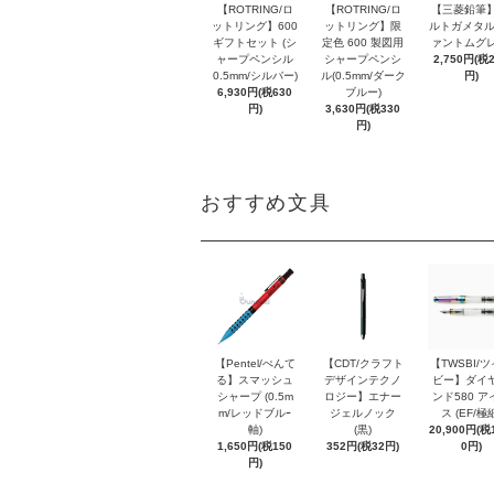
【ROTRING/ロ
【ROTRING/ロ
【三菱鉛筆】
ットリング】600
ットリング】限
ルトガメタル
ギフトセット (シ
定色 600 製図用
ァントムグレ
ャープペンシル
シャープペンシ
2,750円(税
0.5mm/シルバー)
ル(0.5mm/ダーク
円)
6,930円(税630
ブルー)
円)
3,630円(税330
円)
おすすめ文具
【Pentel/ぺんて
【CDT/クラフト
【TWSBI/
る】スマッシュ
デザインテクノ
ビー】ダイ
シャープ (0.5m
ロジー】エナー
ンド580 ア
m/レッドブルｰ
ジェルノック
ス (EF/極
軸)
(黒)
20,900円(税1
1,650円(税150
352円(税32円)
0円)
円)