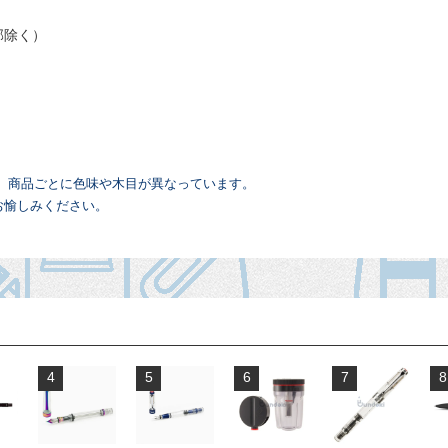
部除く）
、商品ごとに色味や木目が異なっています。
お愉しみください。
4
5
6
7
8