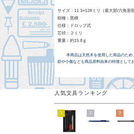
サイズ：11.3×128ミリ（最大部/六角形
樹種：黒檀
仕様：ドロップ式
芯径：２ミリ
重量：約15.8ｇ
本商品は天然木を使用した商品のため
節や小傷なども商品原料由来の特徴として
人気文具ランキング
1
2
3