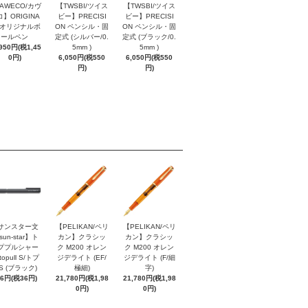
AWECO/カヴ
【TWSBI/ツイス
【TWSBI/ツイス
】ORIGINA
ビー】PRECISI
ビー】PRECISI
/ オリジナルボ
ON ペンシル・固
ON ペンシル・固
ールペン
定式 (シルバー/0.
定式 (ブラック/0.
,950円(税1,45
5mm )
5mm )
0円)
6,050円(税550
6,050円(税550
円)
円)
サンスター文
【PELIKAN/ペリ
【PELIKAN/ペリ
sun-star】ト
カン】クラシッ
カン】クラシッ
ププルシャー
ク M200 オレン
ク M200 オレン
topull S/トプ
ジデライト (EF/
ジデライト (F/細
S (ブラック)
極細)
字)
96円(税36円)
21,780円(税1,98
21,780円(税1,98
0円)
0円)