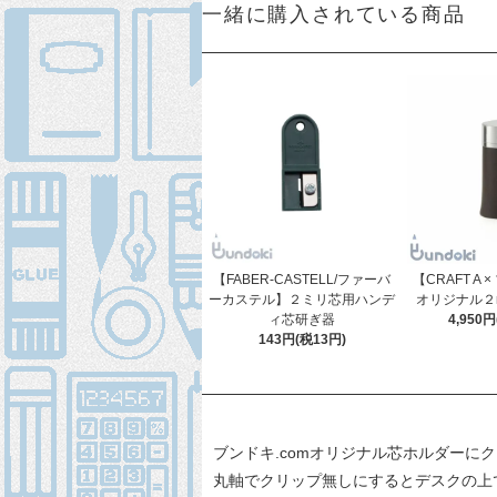
一緒に購入されている商品
【FABER-CASTELL/ファーバ
【CRAFT A 
ーカステル】２ミリ芯用ハンデ
オリジナル２
ィ芯研ぎ器
4,950
143円(税13円)
ブンドキ.comオリジナル芯ホルダーに
丸軸でクリップ無しにするとデスクの上