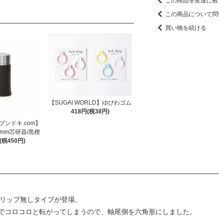
この商品を友達に教
この商品について問
買い物を続ける
【SUGAI WORLD】ゆびわゴム
418円(税38円)
× ブンドキ.com】
mm芯研器/黒檀
円(税450円)
クリップ無しタイプが登場。
でコロコロと転がってしまうので、軸尾側を六角形にしました。