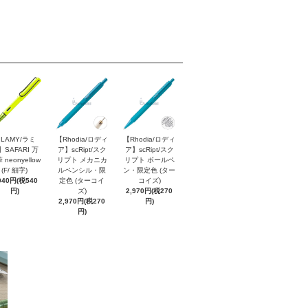
LAMY/ラミ
【Rhodia/ロディ
【Rhodia/ロディ
】SAFARI 万
ア】scRipt/スク
ア】scRipt/スク
 neonyellow
リプト メカニカ
リプト ボールペ
(F/ 細字)
ルペンシル・限
ン・限定色 (ター
940円(税540
定色 (ターコイ
コイズ)
円)
ズ)
2,970円(税270
2,970円(税270
円)
円)