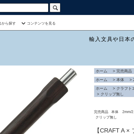
名から探す
コンテンツを見る
輸入文具や日本
ホーム
>
完売商品
ホーム
>
本体
>
ホーム
>
クラフト
>
クリップ無し
完売商品
本体
2mm/2
クリップ無し
【CRAFT A