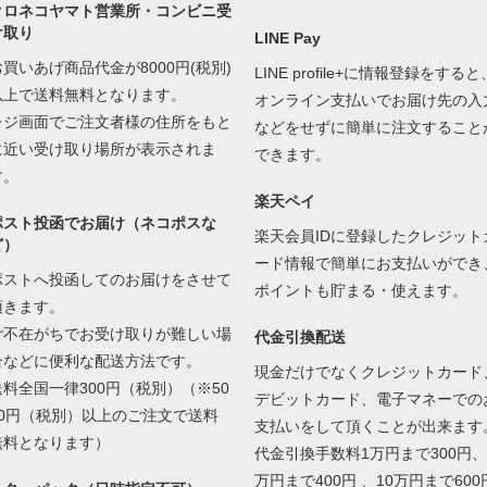
クロネコヤマト営業所・コンビニ受
け取り
LINE Pay
お買いあげ商品代金が8000円(税別)
LINE profile+に情報登録をすると
以上で送料無料となります。
オンライン支払いでお届け先の入
レジ画面でご注文者様の住所をもと
などをせずに簡単に注文すること
に近い受け取り場所が表示されま
できます。
す。
楽天ペイ
ポスト投函でお届け（ネコポスな
楽天会員IDに登録したクレジット
ど）
ード情報で簡単にお支払いができ
ポストへ投函してのお届けをさせて
ポイントも貯まる・使えます。
頂きます。
ご不在がちでお受け取りが難しい場
代金引換配送
合などに便利な配送方法です。
現金だけでなくクレジットカード
送料全国一律300円（税別）（※50
デビットカード、電子マネーでの
00円（税別）以上のご注文で送料
支払いをして頂くことが出来ます
無料となります）
代金引換手数料1万円まで300円、
万円まで400円 、10万円まで600