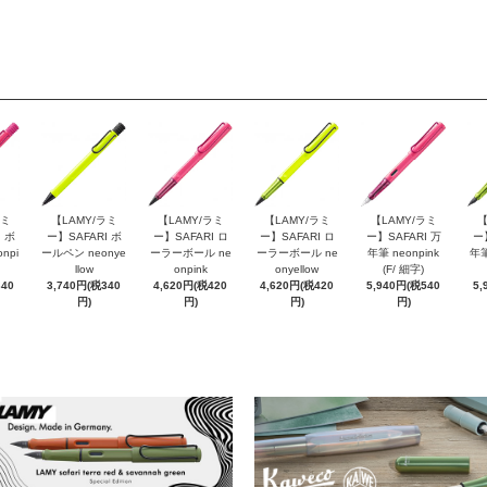
ラミ
【LAMY/ラミ
【LAMY/ラミ
【LAMY/ラミ
【LAMY/ラミ
【
 ボ
ー】SAFARI ボ
ー】SAFARI ロ
ー】SAFARI ロ
ー】SAFARI 万
ー
npi
ールペン neonye
ーラーボール ne
ーラーボール ne
年筆 neonpink
年筆
llow
onpink
onyellow
(F/ 細字)
340
3,740円(税340
4,620円(税420
4,620円(税420
5,940円(税540
5,
円)
円)
円)
円)