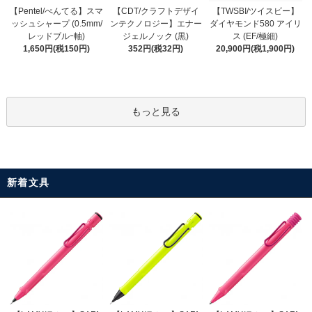
【CDT/クラフトデザイ
【Pentel/ぺんてる】スマ
【TWSBI/ツイスビー】
ンテクノロジー】エナー
ッシュシャープ (0.5mm/
ダイヤモンド580 アイリ
ジェルノック (黒)
レッドブルｰ軸)
ス (EF/極細)
352円(税32円)
1,650円(税150円)
20,900円(税1,900円)
もっと見る
新着文具