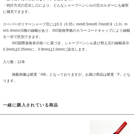
・特許方式の芯出し口により、どんなシャープペンシルの芯ホルダーにも確実
に補充できます。
スーパーポリマーシャープ芯には0.3（0.35）mm/0.5mm/0.7mm/0.9（1.0）m
m/1.4mmの5種の線幅があり、ISO規格準拠のカラーコードキャップにより線幅
を一目で区別できます。
ISO国際規格表示統一に基づき、シャープペンシル及び替え芯の線幅表示
0.3mmは0.35mmに、0.9mmは1.0mmに該当します。
入り数：12本
掲載画像は硬度「HB」となっておりますが、お届け商品は硬度「F」とな
ります。
一緒に購入されている商品