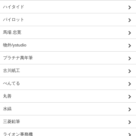
ハイタイド
パイロット
馬場 忠寛
物外/ystudio
プラチナ萬年筆
古川紙工
ぺんてる
丸善
水縞
三菱鉛筆
ライオン事務機