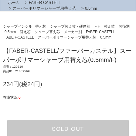
ホーム
>
FABER-CASTELL
>
スーパーポリマーシャープ用替え芯
>
0.5mm
シャープペンシル
替え芯
シャープ替え芯・硬度別
～F
替え芯
芯径別
0.5mm
替え芯
シャープ替え芯・メーカー別
FABER-CASTELL
FABER-CASTELL
スーパーポリマーシャープ用替え芯
0.5mm
【FABER-CASTELL/ファーバーカステル】スー
パーポリマーシャープ用替え芯(0.5mm/F)
品番：120510
商品ID：21689569
264円(税24円)
在庫状況
0
SOLD OUT