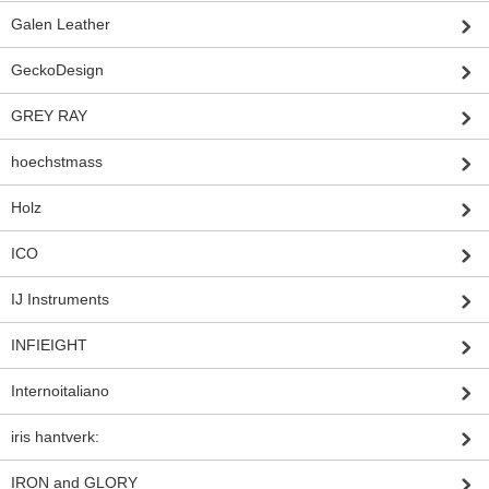
Galen Leather
GeckoDesign
GREY RAY
hoechstmass
Holz
ICO
IJ Instruments
INFIEIGHT
Internoitaliano
iris hantverk:
IRON and GLORY