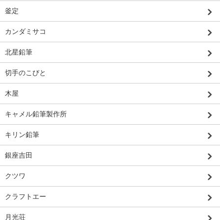
釜定
カンダミサコ
北星鉛筆
切手のこびと
木屋
キャメル鉛筆製作所
キリン鉛筆
銀座吉田
クツワ
クラフトエー
月光荘