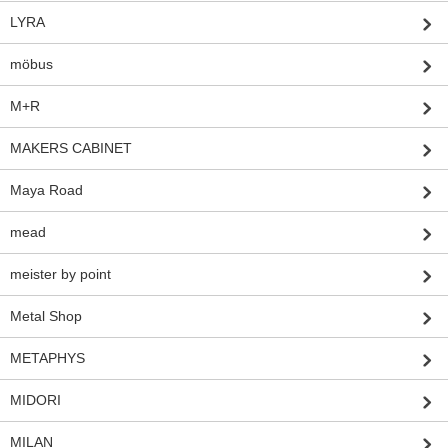
LYRA
möbus
M+R
MAKERS CABINET
Maya Road
mead
meister by point
Metal Shop
METAPHYS
MIDORI
MILAN