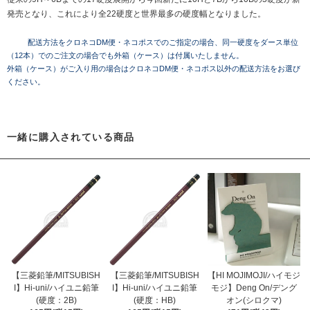
発売となり、これにより全22硬度と世界最多の硬度幅となりました。
配送方法をクロネコDM便・ネコポスでのご指定の場合、同一硬度をダース単位
（12本）でのご注文の場合でも外箱（ケース）は付属いたしません。
外箱（ケース）がご入り用の場合はクロネコDM便・ネコポス以外の配送方法をお選び
ください。
一緒に購入されている商品
【三菱鉛筆/MITSUBISH
【三菱鉛筆/MITSUBISH
【HI MOJIMOJI/ハイモジ
I】Hi-uni/ハイユニ鉛筆
I】Hi-uni/ハイユニ鉛筆
モジ】Deng On/デング
(硬度：2B)
(硬度：HB)
オン(シロクマ)