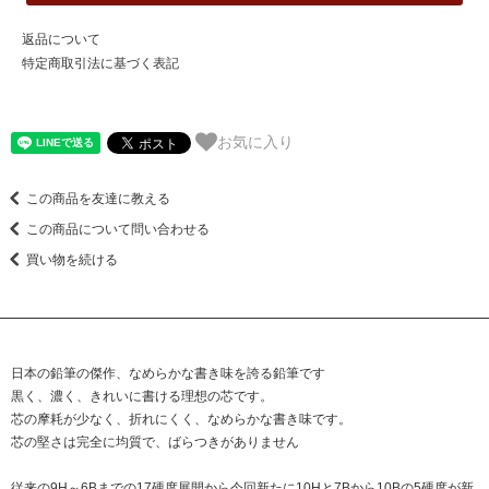
返品について
特定商取引法に基づく表記
お気に入り
この商品を友達に教える
この商品について問い合わせる
買い物を続ける
日本の鉛筆の傑作、なめらかな書き味を誇る鉛筆です
黒く、濃く、きれいに書ける理想の芯です。
芯の摩耗が少なく、折れにくく、なめらかな書き味です。
芯の堅さは完全に均質で、ばらつきがありません
従来の9H～6Bまでの17硬度展開から今回新たに10Hと7Bから10Bの5硬度が新