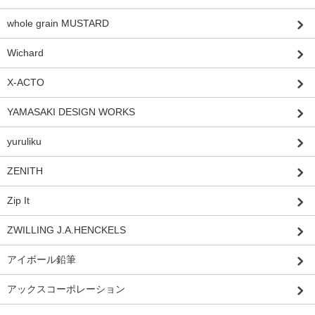
whole grain MUSTARD
Wichard
X-ACTO
YAMASAKI DESIGN WORKS
yuruliku
ZENITH
Zip It
ZWILLING J.A.HENCKELS
アイボール鉛筆
アックスコーポレーション