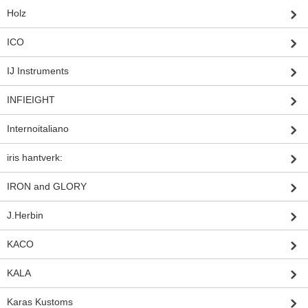
Holz
ICO
IJ Instruments
INFIEIGHT
Internoitaliano
iris hantverk:
IRON and GLORY
J.Herbin
KACO
KALA
Karas Kustoms