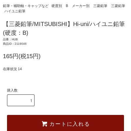
鉛筆・補助軸・キャップなど
硬度別
B
メーカー別
三菱鉛筆
三菱鉛筆
ハイユニ鉛筆
【三菱鉛筆/MITSUBISHI】Hi-uni/ハイユニ鉛筆
(硬度：B)
品番：HUB
商品ID：2119046
165円(税15円)
在庫状況 14
購入数
カートに入れる