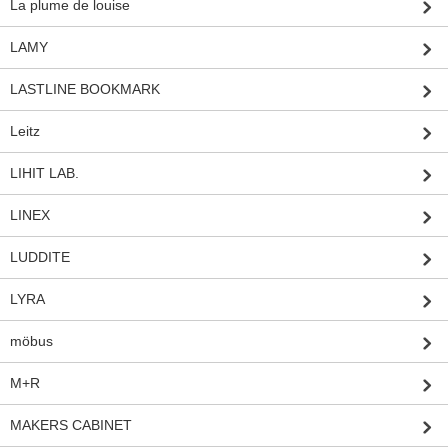
La plume de louise
LAMY
LASTLINE BOOKMARK
Leitz
LIHIT LAB.
LINEX
LUDDITE
LYRA
möbus
M+R
MAKERS CABINET