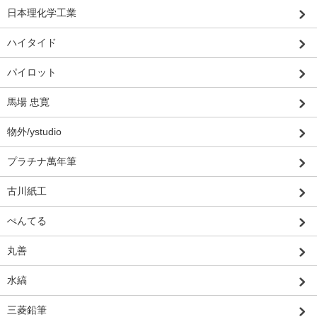
日本理化学工業
ハイタイド
パイロット
馬場 忠寛
物外/ystudio
プラチナ萬年筆
古川紙工
ぺんてる
丸善
水縞
三菱鉛筆