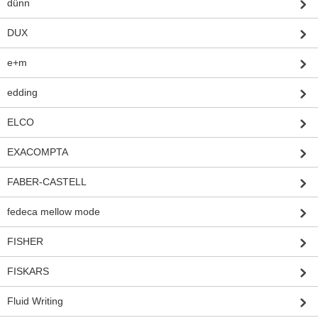
dünn
DUX
e+m
edding
ELCO
EXACOMPTA
FABER-CASTELL
fedeca mellow mode
FISHER
FISKARS
Fluid Writing