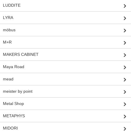
LUDDITE
LYRA
möbus
M+R
MAKERS CABINET
Maya Road
mead
meister by point
Metal Shop
METAPHYS
MIDORI