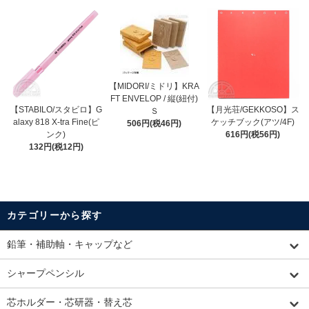
【MIDORI/ミドリ】KRA
FT ENVELOP / 縦(紐付)
【STABILO/スタビロ】G
【月光荘/GEKKOSO】ス
Ｓ
alaxy 818 X-tra Fine(ピ
ケッチブック(アツ/4F)
506円(税46円)
ンク)
616円(税56円)
132円(税12円)
カテゴリーから探す
鉛筆・補助軸・キャップなど
シャープペンシル
芯ホルダー・芯研器・替え芯