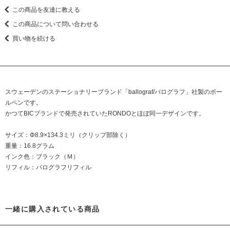
この商品を友達に教える
この商品について問い合わせる
買い物を続ける
スウェーデンのステーショナリーブランド「ballograf/バログラフ」社製のボー
ルペンです。
かつてBICブランドで発売されていたRONDOとほぼ同一デザインです。
サイズ：Φ8.9×134.3ミリ（クリップ部除く）
重量：16.8グラム
インク色：ブラック（Ｍ）
リフィル：バログラフリフィル
一緒に購入されている商品