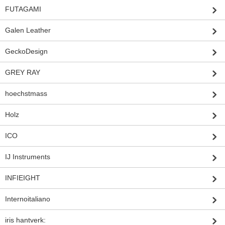
FUTAGAMI
Galen Leather
GeckoDesign
GREY RAY
hoechstmass
Holz
ICO
IJ Instruments
INFIEIGHT
Internoitaliano
iris hantverk: