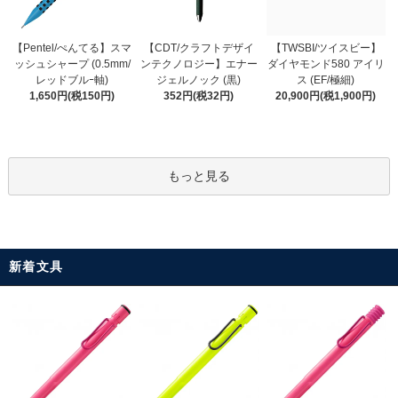
【CDT/クラフトデザイ
【Pentel/ぺんてる】スマ
【TWSBI/ツイスビー】
ンテクノロジー】エナー
ッシュシャープ (0.5mm/
ダイヤモンド580 アイリ
ジェルノック (黒)
レッドブルｰ軸)
ス (EF/極細)
352円(税32円)
1,650円(税150円)
20,900円(税1,900円)
もっと見る
新着文具