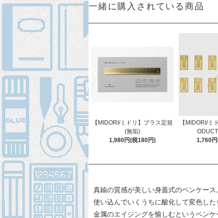
一緒に購入されている商品
【MIDORI/ミドリ】ブラス定規
【MIDORI/ミ
(無垢)
ODUC
1,980円(税180円)
1,760
真鍮の質感が美しい身蓋式のペンケース
使い込んでいくうちに酸化して変色した
金属のエイジングを愉しむというペンケ