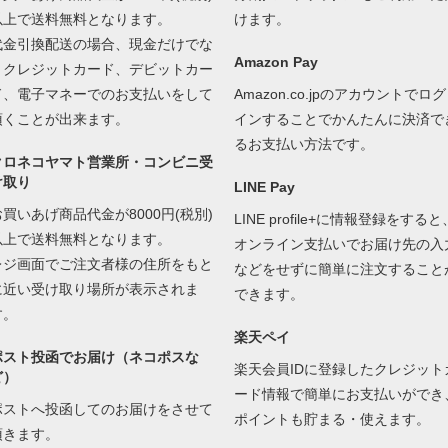
以上で送料無料となります。
けます。
代金引換配送の場合、現金だけでな
Amazon Pay
くクレジットカード、デビットカー
ド、電子マネーでのお支払いをして
Amazon.co.jpのアカウントでログ
頂くことが出来ます。
インすることでかんたんに決済で
るお支払い方法です。
クロネコヤマト営業所・コンビニ受
け取り
LINE Pay
お買いあげ商品代金が8000円(税別)
LINE profile+に情報登録をすると
以上で送料無料となります。
オンライン支払いでお届け先の入
レジ画面でご注文者様の住所をもと
などをせずに簡単に注文すること
に近い受け取り場所が表示されま
できます。
す。
楽天ペイ
ポスト投函でお届け（ネコポスな
楽天会員IDに登録したクレジット
ど）
ード情報で簡単にお支払いができ
ポストへ投函してのお届けをさせて
ポイントも貯まる・使えます。
頂きます。