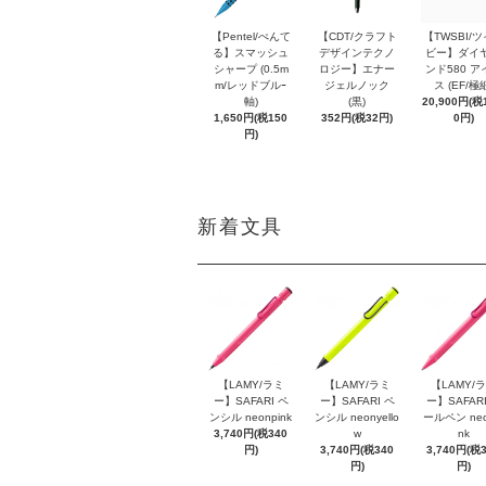
【Pentel/ぺんて
【CDT/クラフト
【TWSBI/
る】スマッシュ
デザインテクノ
ビー】ダイ
シャープ (0.5m
ロジー】エナー
ンド580 ア
m/レッドブルｰ
ジェルノック
ス (EF/極
軸)
(黒)
20,900円(税1
1,650円(税150
352円(税32円)
0円)
円)
新着文具
【LAMY/ラミ
【LAMY/ラミ
【LAMY/
ー】SAFARI ペ
ー】SAFARI ペ
ー】SAFARI
ンシル neonpink
ンシル neonyello
ールペン neo
3,740円(税340
w
nk
円)
3,740円(税340
3,740円(税
円)
円)