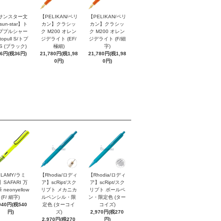
サンスター文
【PELIKAN/ペリ
【PELIKAN/ペリ
sun-star】ト
カン】クラシッ
カン】クラシッ
ププルシャー
ク M200 オレン
ク M200 オレン
topull S/トプ
ジデライト (EF/
ジデライト (F/細
S (ブラック)
極細)
字)
96円(税36円)
21,780円(税1,98
21,780円(税1,98
0円)
0円)
LAMY/ラミ
【Rhodia/ロディ
【Rhodia/ロディ
】SAFARI 万
ア】scRipt/スク
ア】scRipt/スク
 neonyellow
リプト メカニカ
リプト ボールペ
(F/ 細字)
ルペンシル・限
ン・限定色 (ター
940円(税540
定色 (ターコイ
コイズ)
円)
ズ)
2,970円(税270
2,970円(税270
円)