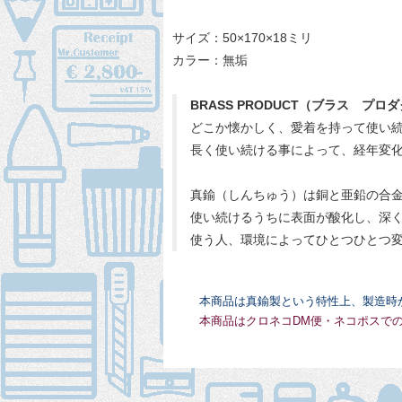
サイズ：50×170×18ミリ
カラー：無垢
BRASS PRODUCT（ブラス プロ
どこか懐かしく、愛着を持って使い
長く使い続ける事によって、経年変
真鍮（しんちゅう）は銅と亜鉛の合
使い続けるうちに表面が酸化し、深
使う人、環境によってひとつひとつ
本商品は真鍮製という特性上、製造時
本商品はクロネコDM便・ネコポスで