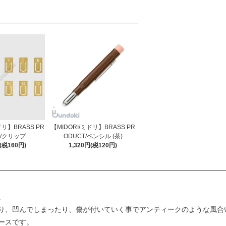
ドリ】BRASS PR
【MIDORI/ミドリ】BRASS PR
T/クリップ
ODUCT/ペンシル (茶)
円(税160円)
1,320円(税120円)
。
り、凹んでしまったり、傷が付いていく事でアンティークのような風合
ースです。