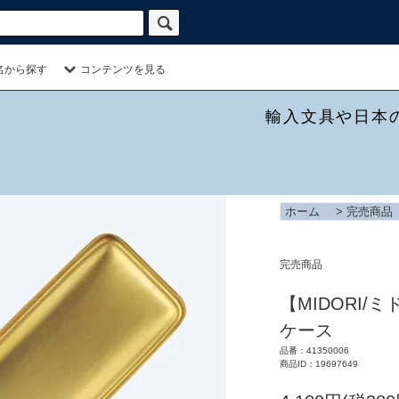
名から探す
コンテンツを見る
輸入文具や日本
ホーム
>
完売商品
完売商品
【MIDORI/ミ
ケース
品番：41350006
商品ID：19697649