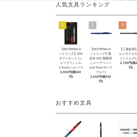
人気文具ランキング
1
2
3
【ROTRING/ロ
【ROTRING/ロ
【三菱鉛筆】
ットリング】600
ットリング】限
ルトガメタル
ギフトセット (シ
定色 600 製図用
ァントムグレ
ャープペンシル
シャープペンシ
2,750円(税
0.5mm/シルバー)
ル(0.5mm/ダーク
円)
6,930円(税630
ブルー)
円)
3,630円(税330
円)
おすすめ文具