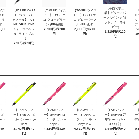
【寺西化学工
ツイス
【FABER-CAST
【TWSBI/ツイス
【TWSBI/ツイス
【
業】ギタースパ
ヤモ
ELL/ファーバー
ビー】ECO / エ
ビー】ECO / エ
具/
ークルインキ (ミ
イリ
カステル】TK-FI
コ グローグリー
コ グローパープ
ッ
ッドナイトネイ
細)
NE GRIP 1345
ン (EF/極細)
ル (EF/極細)
プ 
ビー)
,90
シャープペンシ
7,700円(税700
7,700円(税700
ル
1,320円(税120
ル (ライトブル
円)
円)
3
円)
ー)
770円(税70円)
ラミ
【LAMY/ラミ
【LAMY/ラミ
【LAMY/ラミ
【LAMY/ラミ
【
 ボ
ー】SAFARI ボ
ー】SAFARI ロ
ー】SAFARI ロ
ー】SAFARI 万
ー
npi
ールペン neonye
ーラーボール ne
ーラーボール ne
年筆 neonpink
年筆
llow
onpink
onyellow
(F/ 細字)
340
3,740円(税340
4,620円(税420
4,620円(税420
5,940円(税540
5,
円)
円)
円)
円)