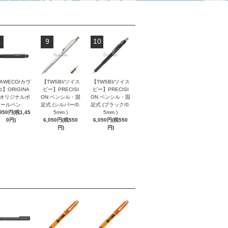
9
10
AWECO/カヴ
【TWSBI/ツイス
【TWSBI/ツイス
】ORIGINA
ビー】PRECISI
ビー】PRECISI
/ オリジナルボ
ON ペンシル・固
ON ペンシル・固
ールペン
定式 (シルバー/0.
定式 (ブラック/0.
,950円(税1,45
5mm )
5mm )
0円)
6,050円(税550
6,050円(税550
円)
円)