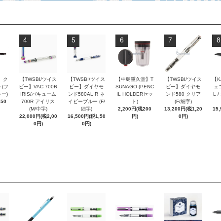
4
5
6
7
8
 ク
【TWSBI/ツイス
【TWSBI/ツイス
【中島重久堂】T
【TWSBI/ツイス
【K
 (フ
ビー】VAC 700R
ビー】ダイヤモ
SUNAGO (PENC
ビー】ダイヤモ
ェコ
ー)
IRIS/バキューム
ンド580AL R ネ
IL HOLDERセッ
ンド580 クリア
L 
250
700R アイリス
イビーブルー (F/
ト)
(F/細字)
(M/中字)
細字)
2,200円(税200
13,200円(税1,20
15
22,000円(税2,00
16,500円(税1,50
円)
0円)
0円)
0円)