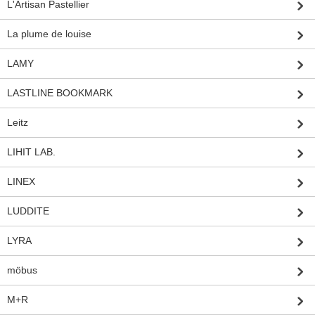
L'Artisan Pastellier
La plume de louise
LAMY
LASTLINE BOOKMARK
Leitz
LIHIT LAB.
LINEX
LUDDITE
LYRA
möbus
M+R