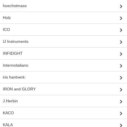
hoechstmass
Holz
ICO
IJ Instruments
INFIEIGHT
Internoitaliano
iris hantverk:
IRON and GLORY
J.Herbin
KACO
KALA