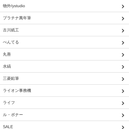
物外/ystudio
プラチナ萬年筆
古川紙工
ぺんてる
丸善
水縞
三菱鉛筆
ライオン事務機
ライフ
ル・ボナー
SALE