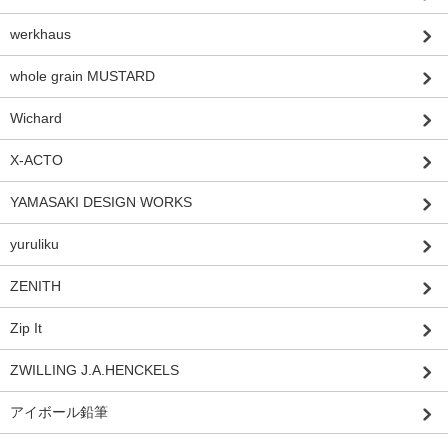
werkhaus
whole grain MUSTARD
Wichard
X-ACTO
YAMASAKI DESIGN WORKS
yuruliku
ZENITH
Zip It
ZWILLING J.A.HENCKELS
アイボール鉛筆