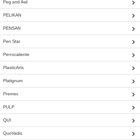
Peg and Awl
PELIKAN
PENSAN
Pen Star
Perrocaliente
PlasticArts
Platignum
Premec
PULP
QUI
QuoVadis