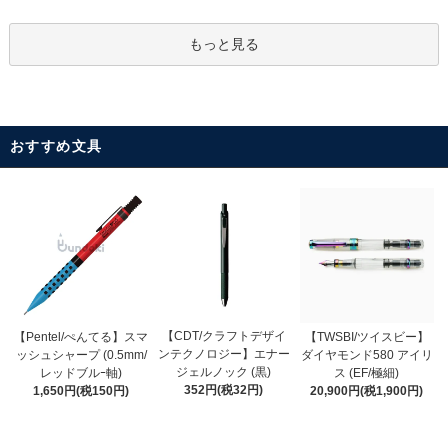
もっと見る
おすすめ文具
【CDT/クラフトデザイ
【Pentel/ぺんてる】スマ
【TWSBI/ツイスビー】
ンテクノロジー】エナー
ッシュシャープ (0.5mm/
ダイヤモンド580 アイリ
ジェルノック (黒)
レッドブルｰ軸)
ス (EF/極細)
352円(税32円)
1,650円(税150円)
20,900円(税1,900円)