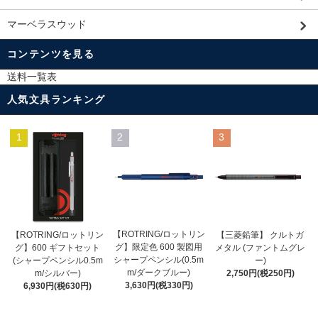
マーベラスウッド
コンテンツを見る
送料一覧表
人気文具ランキング
1
2
3
【ROTRING/ロットリン
【ROTRING/ロットリン
【三菱鉛筆】 クルトガ
グ】限定色 600 製図用
グ】600 ギフトセット
メタル (ファントムグレ
シャープペンシル(0.5m
(シャープペンシル0.5m
ー)
m/ダークブルー)
m/シルバー)
2,750円(税250円)
3,630円(税330円)
6,930円(税630円)