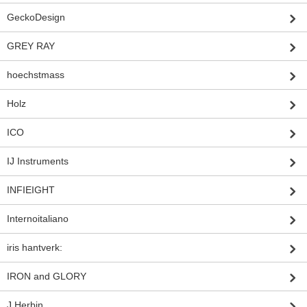
GeckoDesign
GREY RAY
hoechstmass
Holz
ICO
IJ Instruments
INFIEIGHT
Internoitaliano
iris hantverk:
IRON and GLORY
J.Herbin