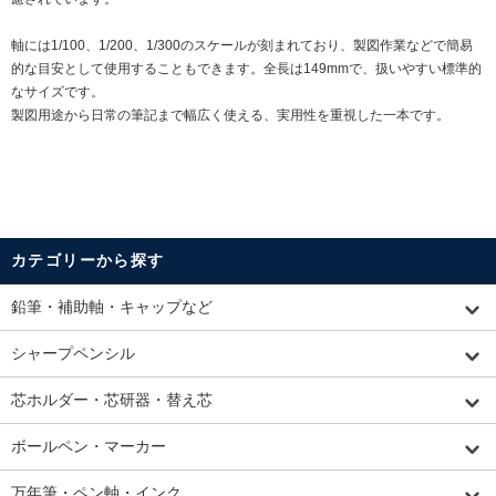
軸には1/100、1/200、1/300のスケールが刻まれており、製図作業などで簡易
的な目安として使用することもできます。全長は149mmで、扱いやすい標準的
なサイズです。
製図用途から日常の筆記まで幅広く使える、実用性を重視した一本です。
カテゴリーから探す
鉛筆・補助軸・キャップなど
シャープペンシル
芯ホルダー・芯研器・替え芯
ボールペン・マーカー
万年筆・ペン軸・インク