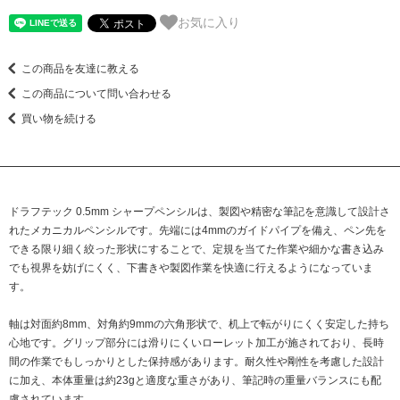
お気に入り
この商品を友達に教える
この商品について問い合わせる
買い物を続ける
ドラフテック 0.5mm シャープペンシルは、製図や精密な筆記を意識して設計さ
れたメカニカルペンシルです。先端には4mmのガイドパイプを備え、ペン先を
できる限り細く絞った形状にすることで、定規を当てた作業や細かな書き込み
でも視界を妨げにくく、下書きや製図作業を快適に行えるようになっていま
す。
軸は対面約8mm、対角約9mmの六角形状で、机上で転がりにくく安定した持ち
心地です。グリップ部分には滑りにくいローレット加工が施されており、長時
間の作業でもしっかりとした保持感があります。耐久性や剛性を考慮した設計
に加え、本体重量は約23gと適度な重さがあり、筆記時の重量バランスにも配
慮されています。