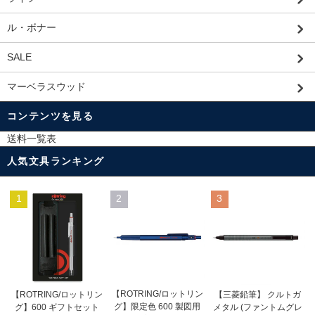
ル・ボナー
SALE
マーベラスウッド
コンテンツを見る
送料一覧表
人気文具ランキング
1
2
3
【ROTRING/ロットリン
【ROTRING/ロットリン
【三菱鉛筆】 クルトガ
グ】限定色 600 製図用
グ】600 ギフトセット
メタル (ファントムグレ