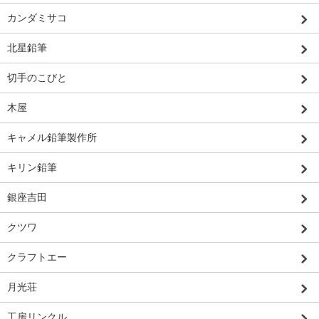
カンダミサコ
北星鉛筆
切手のこびと
木屋
キャメル鉛筆製作所
キリン鉛筆
銀座吉田
クツワ
クラフトエー
月光荘
工房リンクル