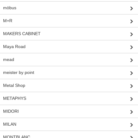
möbus
M+R
MAKERS CABINET
Maya Road
mead
meister by point
Metal Shop
METAPHYS
MIDORI
MILAN
MONTBLANC