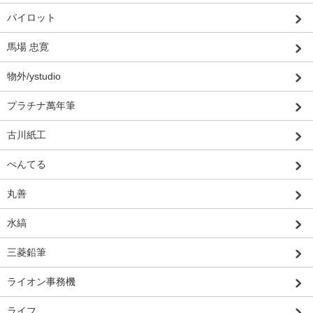
パイロット
馬場 忠寛
物外/ystudio
プラチナ萬年筆
古川紙工
ぺんてる
丸善
水縞
三菱鉛筆
ライオン事務機
ライフ