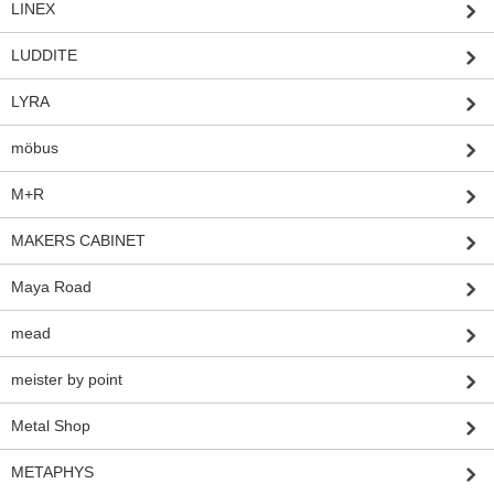
LINEX
LUDDITE
LYRA
möbus
M+R
MAKERS CABINET
Maya Road
mead
meister by point
Metal Shop
METAPHYS