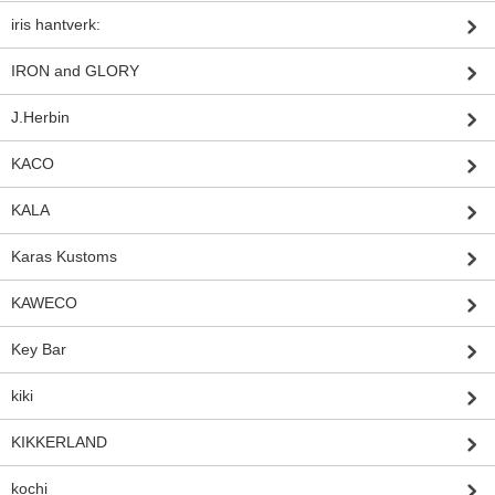
iris hantverk:
IRON and GLORY
J.Herbin
KACO
KALA
Karas Kustoms
KAWECO
Key Bar
kiki
KIKKERLAND
kochi