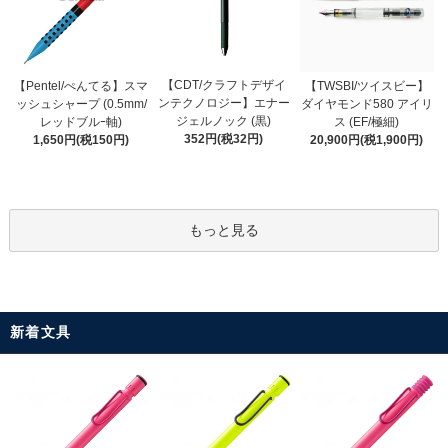
【CDT/クラフトデザイ
【Pentel/ぺんてる】スマ
【TWSBI/ツイスビー】
ンテクノロジー】エナー
ッシュシャープ (0.5mm/
ダイヤモンド580 アイリ
ジェルノック (黒)
レッドブルｰ軸)
ス (EF/極細)
352円(税32円)
1,650円(税150円)
20,900円(税1,900円)
もっと見る
新着文具