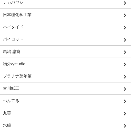
ナカバヤシ
日本理化学工業
ハイタイド
パイロット
馬場 忠寛
物外/ystudio
プラチナ萬年筆
古川紙工
ぺんてる
丸善
水縞