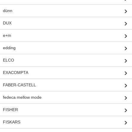
dünn
DUX
e+m
edding
ELCO
EXACOMPTA
FABER-CASTELL
fedeca mellow mode
FISHER
FISKARS