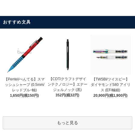
おすすめ文具
【CDT/クラフトデザイ
【Pentel/ぺんてる】スマ
【TWSBI/ツイスビー】
ンテクノロジー】エナー
ッシュシャープ (0.5mm/
ダイヤモンド580 アイリ
ジェルノック (黒)
レッドブルｰ軸)
ス (EF/極細)
352円(税32円)
1,650円(税150円)
20,900円(税1,900円)
もっと見る