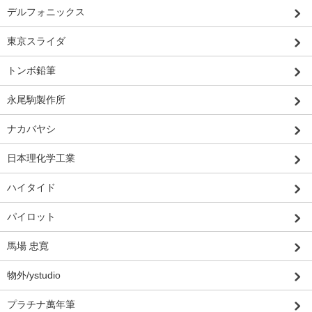
デルフォニックス
東京スライダ
トンボ鉛筆
永尾駒製作所
ナカバヤシ
日本理化学工業
ハイタイド
パイロット
馬場 忠寛
物外/ystudio
プラチナ萬年筆