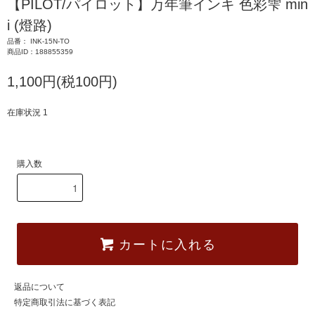
【PILOT/パイロット】万年筆インキ 色彩雫 min
i (燈路)
品番： INK-15N-TO
商品ID：188855359
1,100円(税100円)
在庫状況 1
購入数
カートに入れる
返品について
特定商取引法に基づく表記