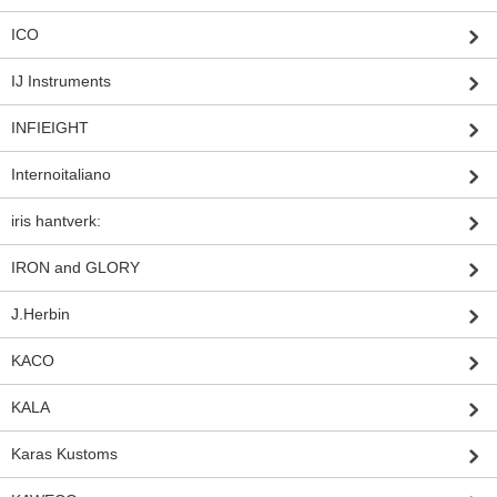
ICO
IJ Instruments
INFIEIGHT
Internoitaliano
iris hantverk:
IRON and GLORY
J.Herbin
KACO
KALA
Karas Kustoms