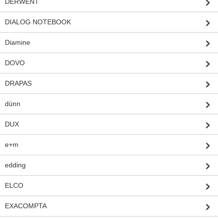
DERWENT
DIALOG NOTEBOOK
Diamine
DOVO
DRAPAS
dünn
DUX
e+m
edding
ELCO
EXACOMPTA