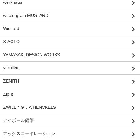
werkhaus
whole grain MUSTARD
Wichard
X-ACTO
YAMASAKI DESIGN WORKS
yuruliku
ZENITH
Zip It
ZWILLING J.A.HENCKELS
アイボール鉛筆
アックスコーポレーション