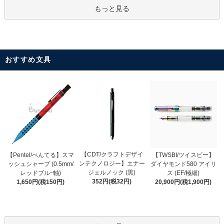
もっと見る
おすすめ文具
【CDT/クラフトデザイ
【Pentel/ぺんてる】スマ
【TWSBI/ツイスビー】
ンテクノロジー】エナー
ッシュシャープ (0.5mm/
ダイヤモンド580 アイリ
ジェルノック (黒)
レッドブルｰ軸)
ス (EF/極細)
352円(税32円)
1,650円(税150円)
20,900円(税1,900円)