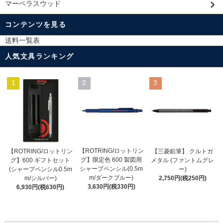
マーベラスウッド
コンテンツを見る
送料一覧表
人気文具ランキング
1
2
3
【ROTRING/ロットリン
【ROTRING/ロットリン
【三菱鉛筆】 クルトガ
グ】限定色 600 製図用
グ】600 ギフトセット
メタル (ファントムグレ
シャープペンシル(0.5m
(シャープペンシル0.5m
ー)
m/ダークブルー)
m/シルバー)
2,750円(税250円)
3,630円(税330円)
6,930円(税630円)