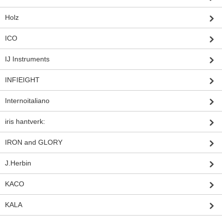
Holz
ICO
IJ Instruments
INFIEIGHT
Internoitaliano
iris hantverk:
IRON and GLORY
J.Herbin
KACO
KALA