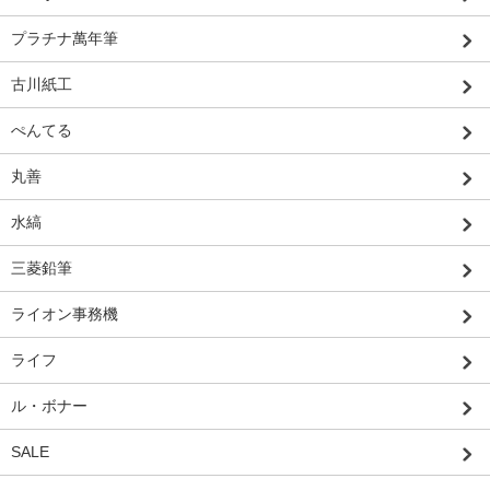
プラチナ萬年筆
古川紙工
ぺんてる
丸善
水縞
三菱鉛筆
ライオン事務機
ライフ
ル・ボナー
SALE