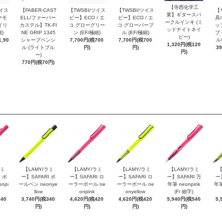
【寺西化学工
ツイス
【FABER-CAST
【TWSBI/ツイス
【TWSBI/ツイス
【
業】ギタースパ
ヤモ
ELL/ファーバー
ビー】ECO / エ
ビー】ECO / エ
具/
ークルインキ (ミ
イリ
カステル】TK-FI
コ グローグリー
コ グローパープ
ッ
ッドナイトネイ
細)
NE GRIP 1345
ン (EF/極細)
ル (EF/極細)
プ 
ビー)
,90
シャープペンシ
7,700円(税700
7,700円(税700
ル
1,320円(税120
ル (ライトブル
円)
円)
3
円)
ー)
770円(税70円)
ラミ
【LAMY/ラミ
【LAMY/ラミ
【LAMY/ラミ
【LAMY/ラミ
【
 ボ
ー】SAFARI ボ
ー】SAFARI ロ
ー】SAFARI ロ
ー】SAFARI 万
ー
npi
ールペン neonye
ーラーボール ne
ーラーボール ne
年筆 neonpink
年筆
llow
onpink
onyellow
(F/ 細字)
340
3,740円(税340
4,620円(税420
4,620円(税420
5,940円(税540
5,
円)
円)
円)
円)