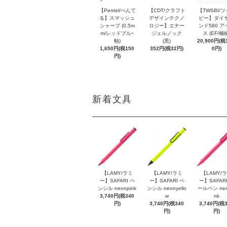
【Pentel/ぺんて
【CDT/クラフト
【TWSBI/
る】スマッシュ
デザインテクノ
ビー】ダイ
シャープ (0.5m
ロジー】エナー
ンド580 ア
m/レッドブルｰ
ジェルノック
ス (EF/極
軸)
(黒)
20,900円(税1
1,650円(税150
352円(税32円)
0円)
円)
新着文具
【LAMY/ラミ
【LAMY/ラミ
【LAMY/
ー】SAFARI ペ
ー】SAFARI ペ
ー】SAFARI
ンシル neonpink
ンシル neonyello
ールペン neo
3,740円(税340
w
nk
円)
3,740円(税340
3,740円(税
円)
円)