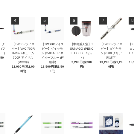
4
5
6
7
8
 ク
【TWSBI/ツイス
【TWSBI/ツイス
【中島重久堂】T
【TWSBI/ツイス
【K
 (フ
ビー】VAC 700R
ビー】ダイヤモ
SUNAGO (PENC
ビー】ダイヤモ
ェコ
ー)
IRIS/バキューム
ンド580AL R ネ
IL HOLDERセッ
ンド580 クリア
L 
250
700R アイリス
イビーブルー (F/
ト)
(F/細字)
(M/中字)
細字)
2,200円(税200
13,200円(税1,20
15
22,000円(税2,00
16,500円(税1,50
円)
0円)
0円)
0円)