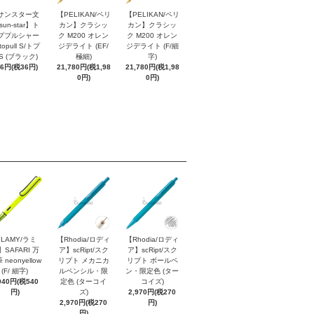
サンスター文
【PELIKAN/ペリ
【PELIKAN/ペリ
sun-star】ト
カン】クラシッ
カン】クラシッ
ププルシャー
ク M200 オレン
ク M200 オレン
topull S/トプ
ジデライト (EF/
ジデライト (F/細
S (ブラック)
極細)
字)
96円(税36円)
21,780円(税1,98
21,780円(税1,98
0円)
0円)
LAMY/ラミ
【Rhodia/ロディ
【Rhodia/ロディ
】SAFARI 万
ア】scRipt/スク
ア】scRipt/スク
 neonyellow
リプト メカニカ
リプト ボールペ
(F/ 細字)
ルペンシル・限
ン・限定色 (ター
940円(税540
定色 (ターコイ
コイズ)
円)
ズ)
2,970円(税270
2,970円(税270
円)
円)