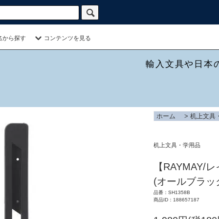
名から探す
コンテンツを見る
輸入文具や日本
ホーム
>
机上文具
机上文具・学用品
【RAYMAY/
(オールブラッ
品番：SH1358B
商品ID：188657187