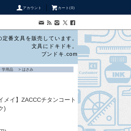
アカウント
カート(
0
)
の定番文具を販売しています。
文具にドキドキ。
ブンドキ.com
・学用品
>
はさみ
レイメイ】ZACCCチタンコート
ク)