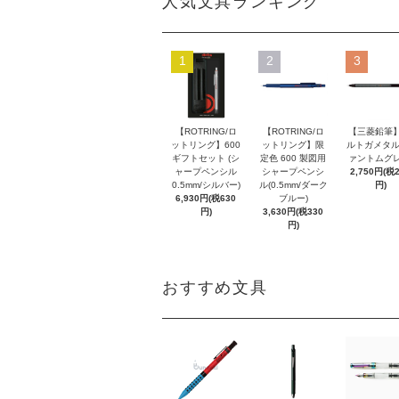
人気文具ランキング
1
2
3
【ROTRING/ロ
【ROTRING/ロ
【三菱鉛筆】
ットリング】600
ットリング】限
ルトガメタル
ギフトセット (シ
定色 600 製図用
ァントムグレ
ャープペンシル
シャープペンシ
2,750円(税
0.5mm/シルバー)
ル(0.5mm/ダーク
円)
6,930円(税630
ブルー)
円)
3,630円(税330
円)
おすすめ文具