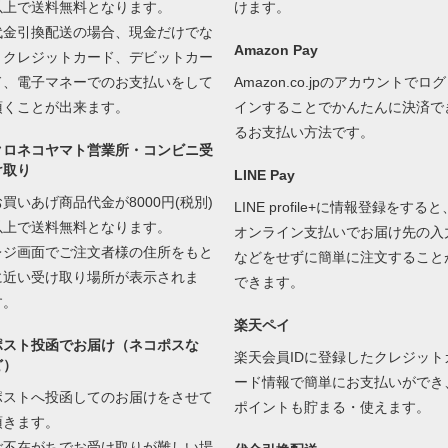
以上で送料無料となります。
けます。
代金引換配送の場合、現金だけでな
Amazon Pay
くクレジットカード、デビットカー
ド、電子マネーでのお支払いをして
Amazon.co.jpのアカウントでログ
頂くことが出来ます。
インすることでかんたんに決済で
るお支払い方法です。
クロネコヤマト営業所・コンビニ受
け取り
LINE Pay
お買いあげ商品代金が8000円(税別)
LINE profile+に情報登録をすると
以上で送料無料となります。
オンライン支払いでお届け先の入
レジ画面でご注文者様の住所をもと
などをせずに簡単に注文すること
に近い受け取り場所が表示されま
できます。
す。
楽天ペイ
ポスト投函でお届け（ネコポスな
楽天会員IDに登録したクレジット
ど）
ード情報で簡単にお支払いができ
ポストへ投函してのお届けをさせて
ポイントも貯まる・使えます。
頂きます。
ご不在がちでお受け取りが難しい場