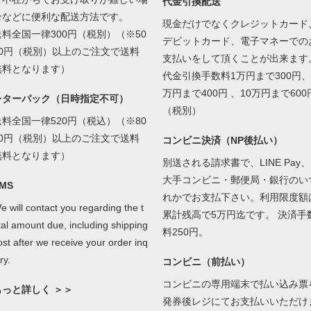
代金引換配送
合などに便利な配送方法です。
現金だけでなくクレジットカード
送料全国一律300円（税別）（※50
デビットカード、電子マネーでの
00円（税別）以上のご注文で送料
支払いをして頂くことが出来ます
無料となります）
代金引換手数料1万円まで300円、
万円まで400円 、10万円まで600
レターパック（日時指定不可）
（税別）
送料全国一律520円（税込）（※80
00円（税別）以上のご注文で送料
コンビニ決済（NP後払い）
無料となります）
別送される請求書で、LINE Pay、
大手コンビニ・郵便局・銀行のい
MS
れかでお支払下さい。利用限度額
e will contact you regarding the t
累計残高で5万円迄です。 決済手
tal amount due, including shipping
料250円。
ost after we receive your order inq
ry.
コンビニ（前払い）
コンビニの専用端末で払い込み票
もっと詳しく ＞＞
発券後レジにてお支払いいただけ