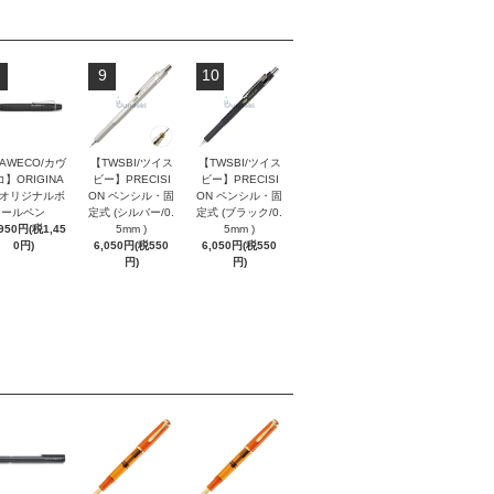
9
10
AWECO/カヴ
【TWSBI/ツイス
【TWSBI/ツイス
】ORIGINA
ビー】PRECISI
ビー】PRECISI
/ オリジナルボ
ON ペンシル・固
ON ペンシル・固
ールペン
定式 (シルバー/0.
定式 (ブラック/0.
,950円(税1,45
5mm )
5mm )
0円)
6,050円(税550
6,050円(税550
円)
円)