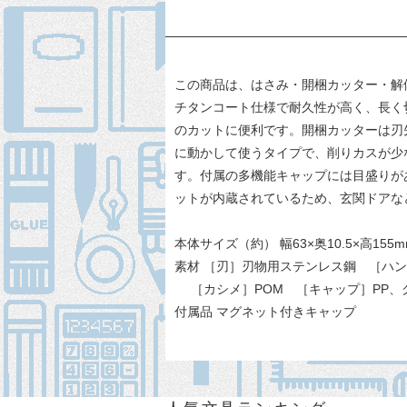
この商品は、はさみ・開梱カッター・解
チタンコート仕様で耐久性が高く、長く
のカットに便利です。開梱カッターは刃
に動かして使うタイプで、削りカスが少
す。付属の多機能キャップには目盛りが
ットが内蔵されているため、玄関ドアな
本体サイズ（約） 幅63×奥10.5×高155m
素材 ［刃］刃物用ステンレス鋼 ［ハン
［カシメ］POM ［キャップ］PP、
付属品 マグネット付きキャップ