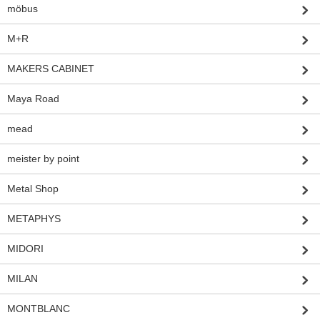
möbus
M+R
MAKERS CABINET
Maya Road
mead
meister by point
Metal Shop
METAPHYS
MIDORI
MILAN
MONTBLANC