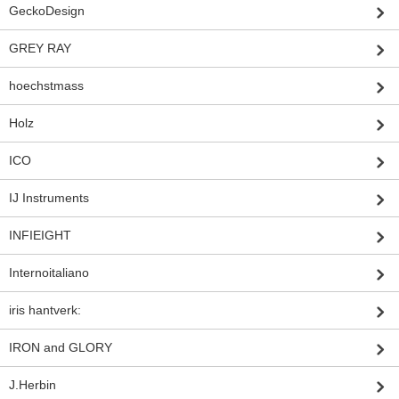
GeckoDesign
GREY RAY
hoechstmass
Holz
ICO
IJ Instruments
INFIEIGHT
Internoitaliano
iris hantverk:
IRON and GLORY
J.Herbin