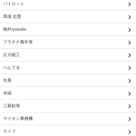
パイロット
馬場 忠寛
物外/ystudio
プラチナ萬年筆
古川紙工
ぺんてる
丸善
水縞
三菱鉛筆
ライオン事務機
ライフ