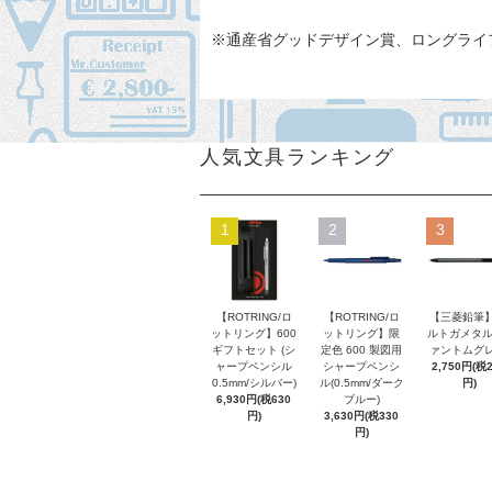
※通産省グッドデザイン賞、ロングライ
人気文具ランキング
1
2
3
【ROTRING/ロ
【ROTRING/ロ
【三菱鉛筆】
ットリング】600
ットリング】限
ルトガメタル
ギフトセット (シ
定色 600 製図用
ァントムグレ
ャープペンシル
シャープペンシ
2,750円(税
0.5mm/シルバー)
ル(0.5mm/ダーク
円)
6,930円(税630
ブルー)
円)
3,630円(税330
円)