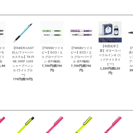
【寺西化学工
ツイス
【FABER-CAST
【TWSBI/ツイス
【TWSBI/ツイス
【
業】ギタースパ
ヤモ
ELL/ファーバー
ビー】ECO / エ
ビー】ECO / エ
具/
ークルインキ (ミ
イリ
カステル】TK-FI
コ グローグリー
コ グローパープ
ッ
ッドナイトネイ
細)
NE GRIP 1345
ン (EF/極細)
ル (EF/極細)
プ 
ビー)
,90
シャープペンシ
7,700円(税700
7,700円(税700
ル
1,320円(税120
ル (ライトブル
円)
円)
3
円)
ー)
770円(税70円)