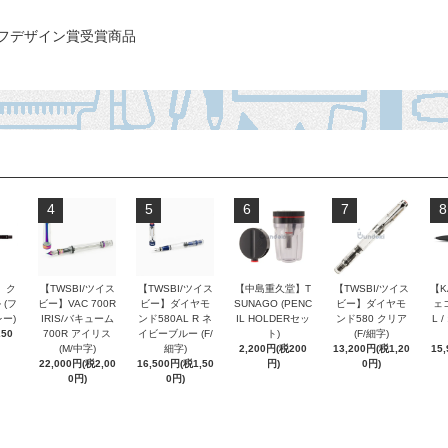
フデザイン賞受賞商品
4
5
6
7
8
 ク
【TWSBI/ツイス
【TWSBI/ツイス
【中島重久堂】T
【TWSBI/ツイス
【K
 (フ
ビー】VAC 700R
ビー】ダイヤモ
SUNAGO (PENC
ビー】ダイヤモ
ェコ
ー)
IRIS/バキューム
ンド580AL R ネ
IL HOLDERセッ
ンド580 クリア
L 
250
700R アイリス
イビーブルー (F/
ト)
(F/細字)
(M/中字)
細字)
2,200円(税200
13,200円(税1,20
15
22,000円(税2,00
16,500円(税1,50
円)
0円)
0円)
0円)