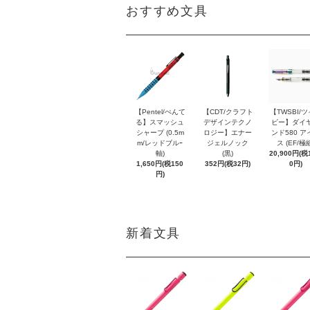
おすすめ文具
【Pentel/ぺんて
【CDT/クラフト
【TWSBI/
る】スマッシュ
デザインテクノ
ビー】ダイ
シャープ (0.5m
ロジー】エナー
ンド580 ア
m/レッドブルｰ
ジェルノック
ス (EF/極
軸)
(黒)
20,900円(税1
1,650円(税150
352円(税32円)
0円)
円)
新着文具