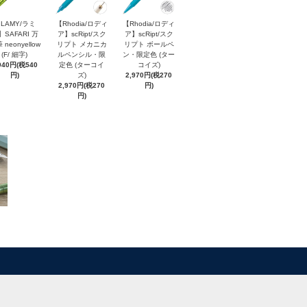
LAMY/ラミ
【Rhodia/ロディ
【Rhodia/ロディ
】SAFARI 万
ア】scRipt/スク
ア】scRipt/スク
 neonyellow
リプト メカニカ
リプト ボールペ
(F/ 細字)
ルペンシル・限
ン・限定色 (ター
940円(税540
定色 (ターコイ
コイズ)
円)
ズ)
2,970円(税270
2,970円(税270
円)
円)