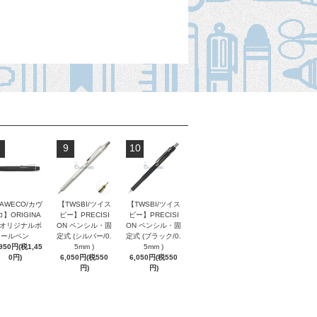
9
10
AWECO/カヴ
【TWSBI/ツイス
【TWSBI/ツイス
】ORIGINA
ビー】PRECISI
ビー】PRECISI
/ オリジナルボ
ON ペンシル・固
ON ペンシル・固
ールペン
定式 (シルバー/0.
定式 (ブラック/0.
,950円(税1,45
5mm )
5mm )
0円)
6,050円(税550
6,050円(税550
円)
円)