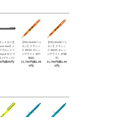
サンスター文
【PELIKAN/ペリ
【PELIKAN/ペリ
sun-star】ト
カン】クラシッ
カン】クラシッ
ププルシャー
ク M200 オレン
ク M200 オレン
topull S/トプ
ジデライト (EF/
ジデライト (F/細
S (ブラック)
極細)
字)
96円(税36円)
21,780円(税1,98
21,780円(税1,98
0円)
0円)