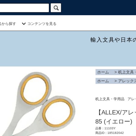
名から探す
コンテンツを見る
輸入文具や日本
ホーム
>
机上文具
ホーム
>
アレック
机上文具・学用品
アレ
【ALLEX/ア
85 (イエロー)
品番：11103Y
商品ID：185182042