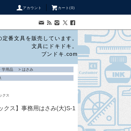
アカウント
カート(
0
)
の定番文具を販売しています。
文具にドキドキ。
ブンドキ.com
・学用品
>
はさみ
ス
ックス
レックス】事務用はさみ(大)S-1