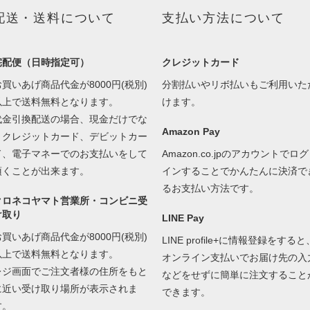
配送・送料について
支払い方法について
宅配便（日時指定可）
クレジットカード
お買いあげ商品代金が8000円(税別)
分割払いやリボ払いもご利用いた
以上で送料無料となります。
けます。
代金引換配送の場合、現金だけでな
Amazon Pay
くクレジットカード、デビットカー
ド、電子マネーでのお支払いをして
Amazon.co.jpのアカウントでログ
頂くことが出来ます。
インすることでかんたんに決済で
るお支払い方法です。
クロネコヤマト営業所・コンビニ受
け取り
LINE Pay
お買いあげ商品代金が8000円(税別)
LINE profile+に情報登録をすると
以上で送料無料となります。
オンライン支払いでお届け先の入
レジ画面でご注文者様の住所をもと
などをせずに簡単に注文すること
に近い受け取り場所が表示されま
できます。
す。