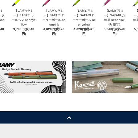
ラミ
【LAMY/ラミ
【LAMY/ラミ
【LAMY/ラミ
【LAMY/ラミ
【
 ボ
ー】SAFARI ボ
ー】SAFARI ロ
ー】SAFARI ロ
ー】SAFARI 万
ー
npi
ールペン neonye
ーラーボール ne
ーラーボール ne
年筆 neonpink
年筆
llow
onpink
onyellow
(F/ 細字)
340
3,740円(税340
4,620円(税420
4,620円(税420
5,940円(税540
5,
円)
円)
円)
円)