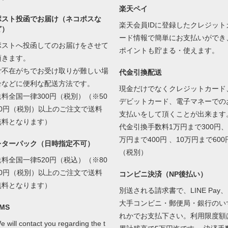
楽天ペイ
ポスト投函でお届け（ネコポスな
楽天会員IDに登録したクレジット
ど）
ード情報で簡単にお支払いができ
ポストへ投函してのお届けをさせて
ポイントも貯まる・使えます。
頂きます。
ご不在がちでお受け取りが難しい場
代金引換配送
合などに便利な配送方法です。
現金だけでなくクレジットカード
送料全国一律300円（税別）（※50
デビットカード、電子マネーでの
00円（税別）以上のご注文で送料
支払いをして頂くことが出来ます
無料となります）
代金引換手数料1万円まで300円、
万円まで400円 、10万円まで600
レターパック（日時指定不可）
（税別）
送料全国一律520円（税込）（※80
00円（税別）以上のご注文で送料
コンビニ決済（NP後払い）
無料となります）
別送される請求書で、LINE Pay、
大手コンビニ・郵便局・銀行のい
MS
れかでお支払下さい。利用限度額
e will contact you regarding the t