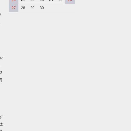
27
28
29
30
カ
、
、
お
。
3
円
ず
は