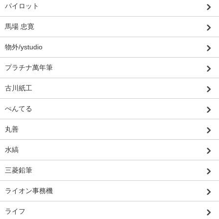
パイロット
馬場 忠寛
物外/ystudio
プラチナ萬年筆
古川紙工
ぺんてる
丸善
水縞
三菱鉛筆
ライオン事務機
ライフ