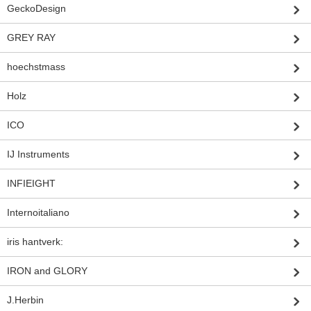
GeckoDesign
GREY RAY
hoechstmass
Holz
ICO
IJ Instruments
INFIEIGHT
Internoitaliano
iris hantverk:
IRON and GLORY
J.Herbin