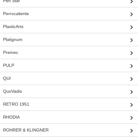
Pen Star
Perrocaliente
PlasticArts
Platignum
Premec
PULP
QUI
QuoVadis
RETRO 1951
RHODIA
ROHRER & KLINGNER