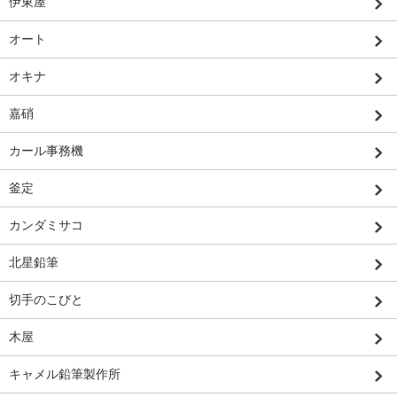
伊東屋
オート
オキナ
嘉硝
カール事務機
釜定
カンダミサコ
北星鉛筆
切手のこびと
木屋
キャメル鉛筆製作所