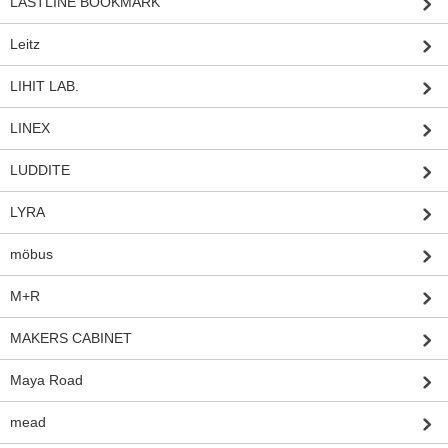
LASTLINE BOOKMARK
Leitz
LIHIT LAB.
LINEX
LUDDITE
LYRA
möbus
M+R
MAKERS CABINET
Maya Road
mead