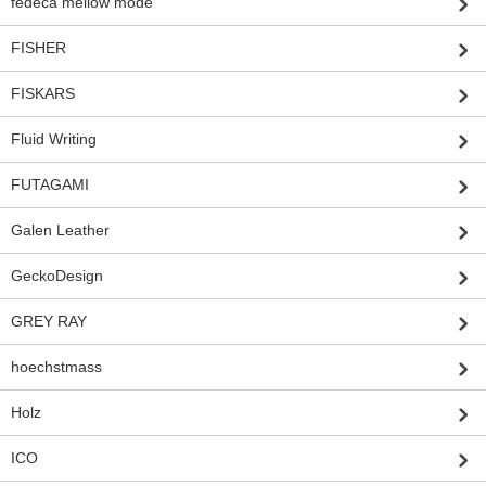
fedeca mellow mode
FISHER
FISKARS
Fluid Writing
FUTAGAMI
Galen Leather
GeckoDesign
GREY RAY
hoechstmass
Holz
ICO