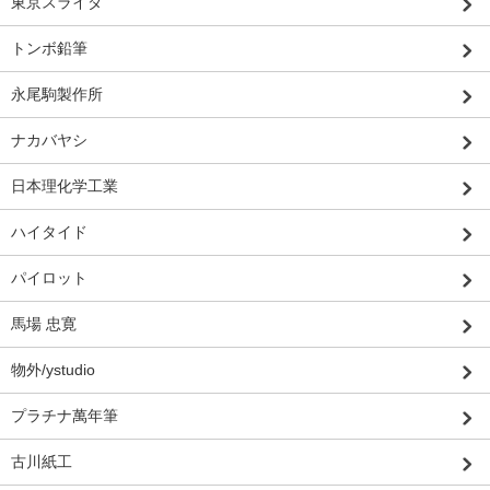
東京スライダ
トンボ鉛筆
永尾駒製作所
ナカバヤシ
日本理化学工業
ハイタイド
パイロット
馬場 忠寛
物外/ystudio
プラチナ萬年筆
古川紙工