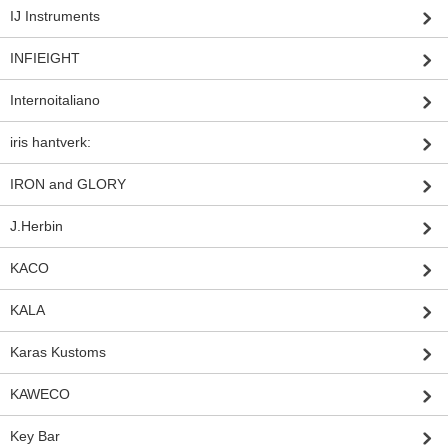
IJ Instruments
INFIEIGHT
Internoitaliano
iris hantverk:
IRON and GLORY
J.Herbin
KACO
KALA
Karas Kustoms
KAWECO
Key Bar