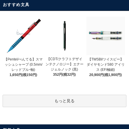
おすすめ文具
【CDT/クラフトデザイ
【Pentel/ぺんてる】スマ
【TWSBI/ツイスビー】
ンテクノロジー】エナー
ッシュシャープ (0.5mm/
ダイヤモンド580 アイリ
ジェルノック (黒)
レッドブルｰ軸)
ス (EF/極細)
352円(税32円)
1,650円(税150円)
20,900円(税1,900円)
もっと見る