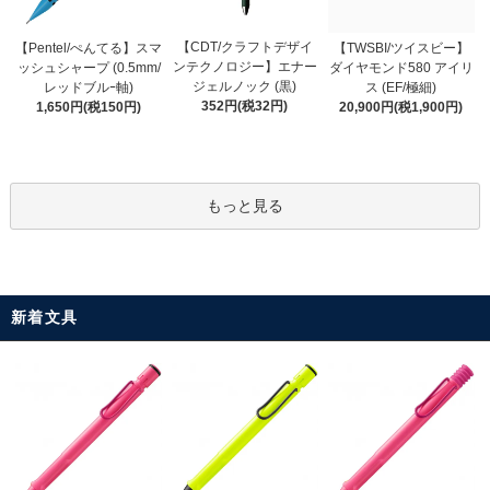
【CDT/クラフトデザイ
【Pentel/ぺんてる】スマ
【TWSBI/ツイスビー】
ンテクノロジー】エナー
ッシュシャープ (0.5mm/
ダイヤモンド580 アイリ
ジェルノック (黒)
レッドブルｰ軸)
ス (EF/極細)
352円(税32円)
1,650円(税150円)
20,900円(税1,900円)
もっと見る
新着文具