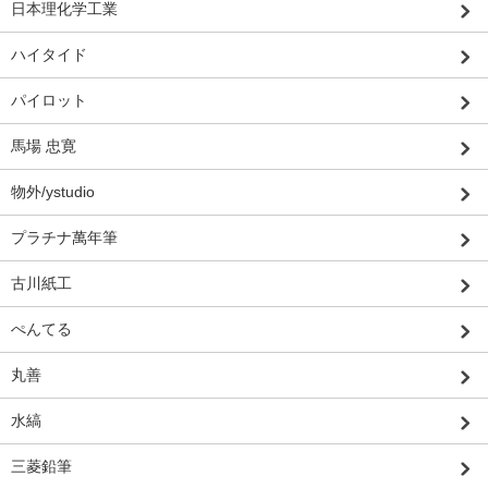
日本理化学工業
ハイタイド
パイロット
馬場 忠寛
物外/ystudio
プラチナ萬年筆
古川紙工
ぺんてる
丸善
水縞
三菱鉛筆