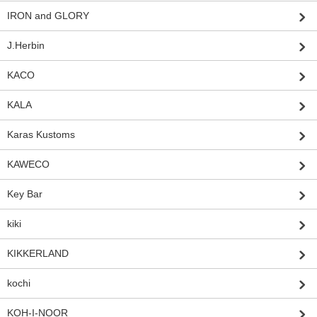
IRON and GLORY
J.Herbin
KACO
KALA
Karas Kustoms
KAWECO
Key Bar
kiki
KIKKERLAND
kochi
KOH-I-NOOR