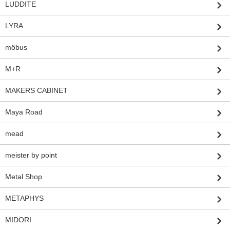
LUDDITE
LYRA
möbus
M+R
MAKERS CABINET
Maya Road
mead
meister by point
Metal Shop
METAPHYS
MIDORI