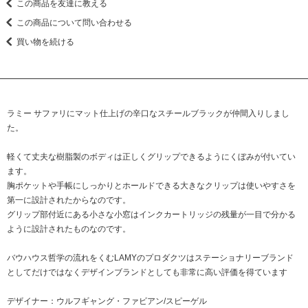
この商品を友達に教える
この商品について問い合わせる
買い物を続ける
ラミー サファリにマット仕上げの辛口なスチールブラックが仲間入りしまし
た。
軽くて丈夫な樹脂製のボディは正しくグリップできるようにくぼみが付いてい
ます。
胸ポケットや手帳にしっかりとホールドできる大きなクリップは使いやすさを
第一に設計されたからなのです。
グリップ部付近にある小さな小窓はインクカートリッジの残量が一目で分かる
ように設計されたものなのです。
バウハウス哲学の流れをくむLAMYのプロダクツはステーショナリーブランド
としてだけではなくデザインブランドとしても非常に高い評価を得ています
デザイナー：ウルフギャング・ファビアン/スピーゲル