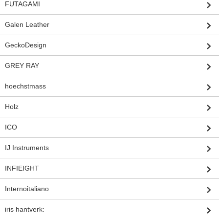
FUTAGAMI
Galen Leather
GeckoDesign
GREY RAY
hoechstmass
Holz
ICO
IJ Instruments
INFIEIGHT
Internoitaliano
iris hantverk: