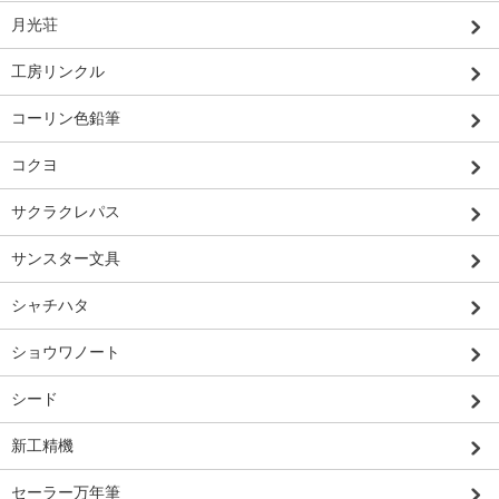
月光荘
工房リンクル
コーリン色鉛筆
コクヨ
サクラクレパス
サンスター文具
シャチハタ
ショウワノート
シード
新工精機
セーラー万年筆