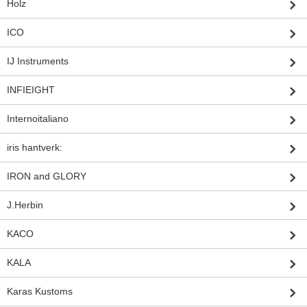
Holz
ICO
IJ Instruments
INFIEIGHT
Internoitaliano
iris hantverk:
IRON and GLORY
J.Herbin
KACO
KALA
Karas Kustoms