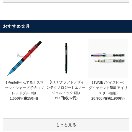
おすすめ文具
【CDT/クラフトデザイ
【Pentel/ぺんてる】スマ
【TWSBI/ツイスビー】
ンテクノロジー】エナー
ッシュシャープ (0.5mm/
ダイヤモンド580 アイリ
ジェルノック (黒)
レッドブルｰ軸)
ス (EF/極細)
352円(税32円)
1,650円(税150円)
20,900円(税1,900円)
もっと見る