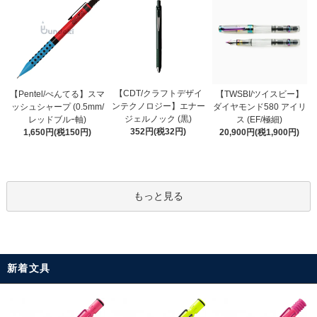
【CDT/クラフトデザイ
【Pentel/ぺんてる】スマ
【TWSBI/ツイスビー】
ンテクノロジー】エナー
ッシュシャープ (0.5mm/
ダイヤモンド580 アイリ
ジェルノック (黒)
レッドブルｰ軸)
ス (EF/極細)
352円(税32円)
1,650円(税150円)
20,900円(税1,900円)
もっと見る
新着文具