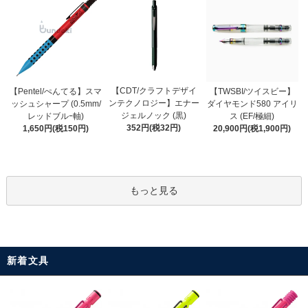
【CDT/クラフトデザイ
【Pentel/ぺんてる】スマ
【TWSBI/ツイスビー】
ンテクノロジー】エナー
ッシュシャープ (0.5mm/
ダイヤモンド580 アイリ
ジェルノック (黒)
レッドブルｰ軸)
ス (EF/極細)
352円(税32円)
1,650円(税150円)
20,900円(税1,900円)
もっと見る
新着文具