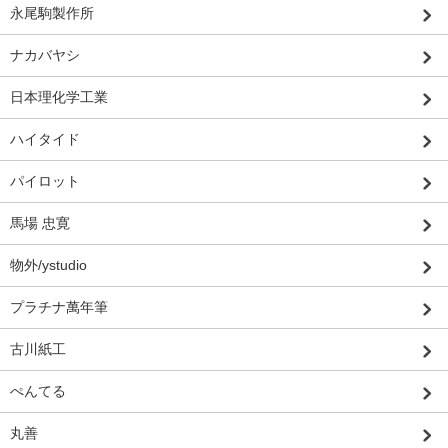
永尾駒製作所
ナカバヤシ
日本理化学工業
ハイタイド
パイロット
馬場 忠寛
物外/ystudio
プラチナ萬年筆
古川紙工
ぺんてる
丸善