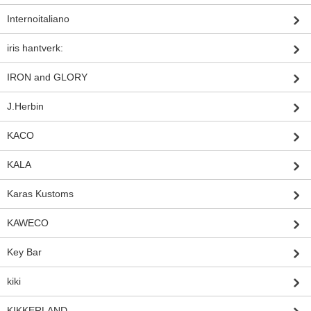
Internoitaliano
iris hantverk:
IRON and GLORY
J.Herbin
KACO
KALA
Karas Kustoms
KAWECO
Key Bar
kiki
KIKKERLAND