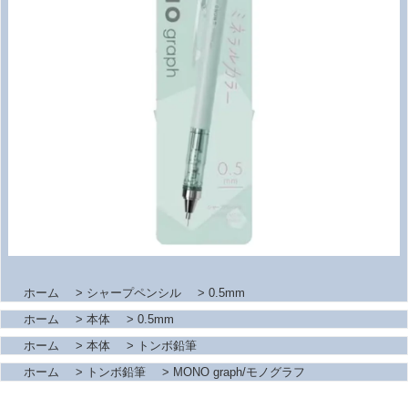
ホーム
>
シャープペンシル
>
0.5mm
ホーム
>
本体
>
0.5mm
ホーム
>
本体
>
トンボ鉛筆
ホーム
>
トンボ鉛筆
>
MONO graph/モノグラフ