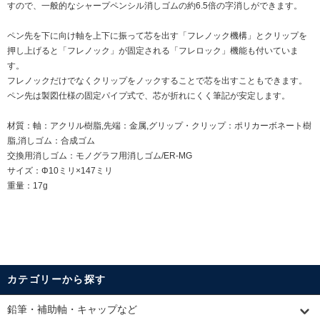
すので、一般的なシャープペンシル消しゴムの約6.5倍の字消しができます。
ペン先を下に向け軸を上下に振って芯を出す「フレノック機構」とクリップを
押し上げると「フレノック」が固定される「フレロック」機能も付いていま
す。
フレノックだけでなくクリップをノックすることで芯を出すこともできます。
ペン先は製図仕様の固定パイプ式で、芯が折れにくく筆記が安定します。
材質：軸：アクリル樹脂,先端：金属,グリップ・クリップ：ポリカーボネート樹
脂,消しゴム：合成ゴム
交換用消しゴム：
モノグラフ用消しゴム/ER-MG
サイズ：Φ10ミリ×147ミリ
重量：17g
カテゴリーから探す
鉛筆・補助軸・キャップなど