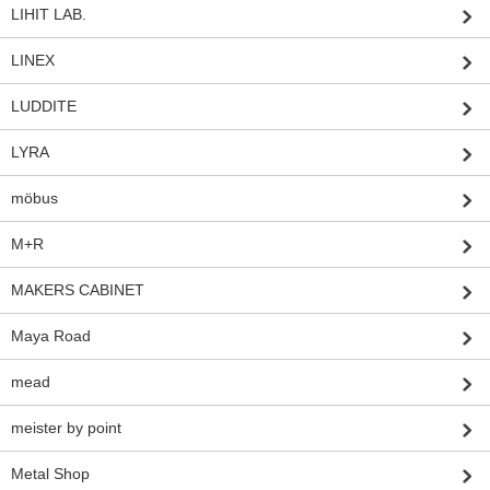
LIHIT LAB.
LINEX
LUDDITE
LYRA
möbus
M+R
MAKERS CABINET
Maya Road
mead
meister by point
Metal Shop