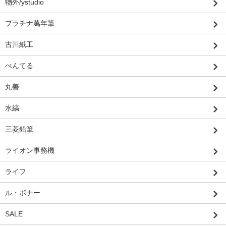
物外/ystudio
プラチナ萬年筆
古川紙工
ぺんてる
丸善
水縞
三菱鉛筆
ライオン事務機
ライフ
ル・ボナー
SALE