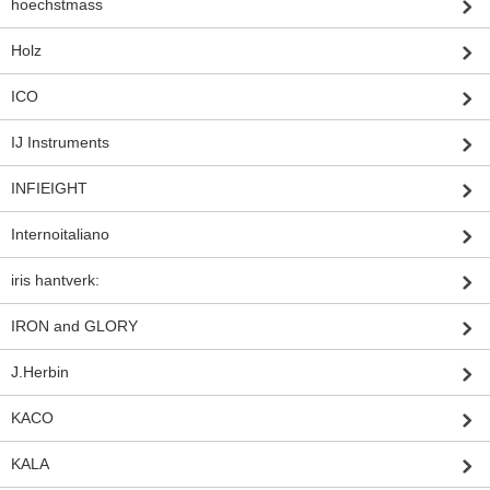
hoechstmass
Holz
ICO
IJ Instruments
INFIEIGHT
Internoitaliano
iris hantverk:
IRON and GLORY
J.Herbin
KACO
KALA