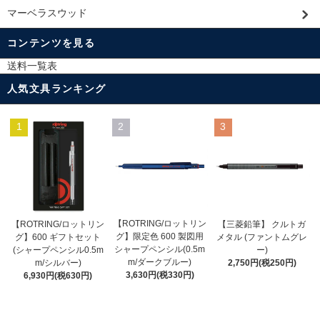
マーベラスウッド
コンテンツを見る
送料一覧表
人気文具ランキング
1
2
3
【ROTRING/ロットリン
【ROTRING/ロットリン
【三菱鉛筆】 クルトガ
グ】限定色 600 製図用
グ】600 ギフトセット
メタル (ファントムグレ
シャープペンシル(0.5m
(シャープペンシル0.5m
ー)
m/ダークブルー)
m/シルバー)
2,750円(税250円)
3,630円(税330円)
6,930円(税630円)