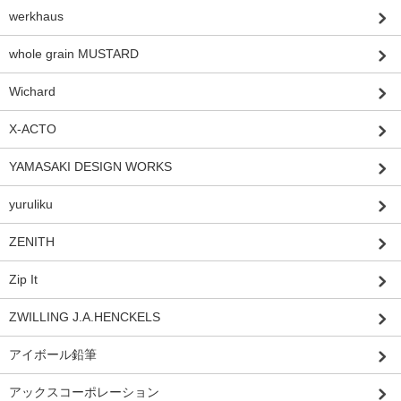
werkhaus
whole grain MUSTARD
Wichard
X-ACTO
YAMASAKI DESIGN WORKS
yuruliku
ZENITH
Zip It
ZWILLING J.A.HENCKELS
アイボール鉛筆
アックスコーポレーション