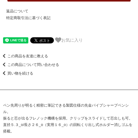
返品について
特定商取引法に基づく表記
お気に入り
この商品を友達に教える
この商品について問い合わせる
買い物を続ける
ペン先周りが明るく精密に筆記できる製図仕様の先金パイプシャープペンシ
ル。
振ると芯が出るフレノック機構を採用。クリップをスライドして芯出しも可。
直径５.３_o/長さ２６_o（実用１６_o）の回転くり出し式ホルダー消しゴムを
搭載。