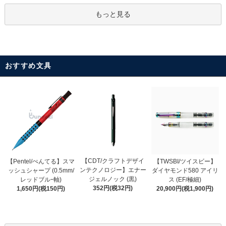
もっと見る
おすすめ文具
【CDT/クラフトデザイ
【Pentel/ぺんてる】スマ
【TWSBI/ツイスビー】
ンテクノロジー】エナー
ッシュシャープ (0.5mm/
ダイヤモンド580 アイリ
ジェルノック (黒)
レッドブルｰ軸)
ス (EF/極細)
352円(税32円)
1,650円(税150円)
20,900円(税1,900円)