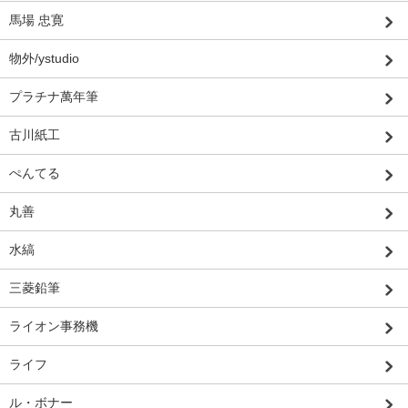
馬場 忠寛
物外/ystudio
プラチナ萬年筆
古川紙工
ぺんてる
丸善
水縞
三菱鉛筆
ライオン事務機
ライフ
ル・ボナー