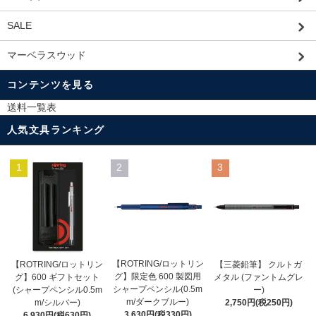
SALE
マーベラスウッド
コンテンツを見る
送料一覧表
人気文具ランキング
1
2
3
【ROTRING/ロットリン
【ROTRING/ロットリン
【三菱鉛筆】 クルトガ
グ】限定色 600 製図用
グ】600 ギフトセット
メタル (ファントムグレ
シャープペンシル(0.5m
(シャープペンシル0.5m
ー)
m/ダークブルー)
m/シルバー)
2,750円(税250円)
3,630円(税330円)
6,930円(税630円)