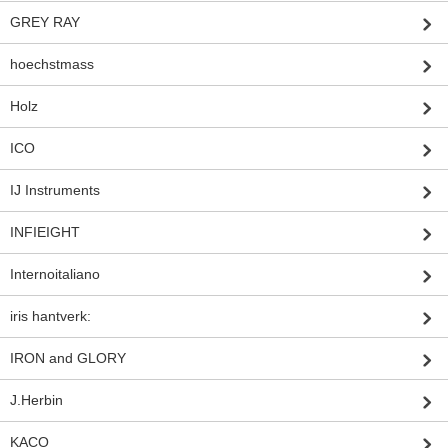
GREY RAY
hoechstmass
Holz
ICO
IJ Instruments
INFIEIGHT
Internoitaliano
iris hantverk:
IRON and GLORY
J.Herbin
KACO