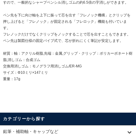
すので、一般的なシャープペンシル消しゴムの約6.5倍の字消しができます。
ペン先を下に向け軸を上下に振って芯を出す「フレノック機構」とクリップを
押し上げると「フレノック」が固定される「フレロック」機能も付いていま
す。
フレノックだけでなくクリップをノックすることで芯を出すこともできます。
ペン先は製図仕様の固定パイプ式で、芯が折れにくく筆記が安定します。
材質：軸：アクリル樹脂,先端：金属,グリップ・クリップ：ポリカーボネート樹
脂,消しゴム：合成ゴム
交換用消しゴム：
モノグラフ用消しゴム/ER-MG
サイズ：Φ10ミリ×147ミリ
重量：17g
カテゴリーから探す
鉛筆・補助軸・キャップなど