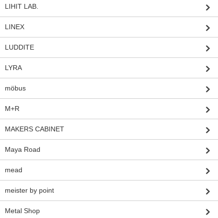
LIHIT LAB.
LINEX
LUDDITE
LYRA
möbus
M+R
MAKERS CABINET
Maya Road
mead
meister by point
Metal Shop