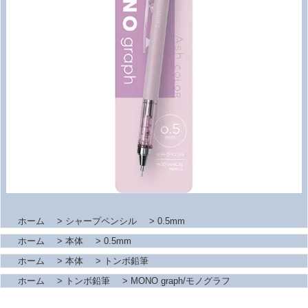
ホーム
>
シャープペンシル
>
0.5mm
ホーム
>
本体
>
0.5mm
ホーム
>
本体
>
トンボ鉛筆
ホーム
>
トンボ鉛筆
>
MONO graph/モノグラフ