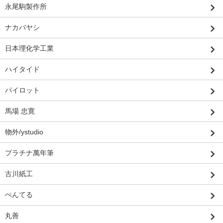
永尾駒製作所
ナカバヤシ
日本理化学工業
ハイタイド
パイロット
馬場 忠寛
物外/ystudio
プラチナ萬年筆
古川紙工
ぺんてる
丸善