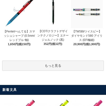
【CDT/クラフトデザイ
【Pentel/ぺんてる】スマ
【TWSBI/ツイスビー】
ンテクノロジー】エナー
ッシュシャープ (0.5mm/
ダイヤモンド580 アイリ
ジェルノック (黒)
レッドブルｰ軸)
ス (EF/極細)
352円(税32円)
1,650円(税150円)
20,900円(税1,900円)
もっと見る
新着文具