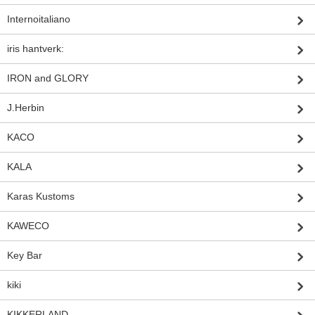
Internoitaliano
iris hantverk:
IRON and GLORY
J.Herbin
KACO
KALA
Karas Kustoms
KAWECO
Key Bar
kiki
KIKKERLAND