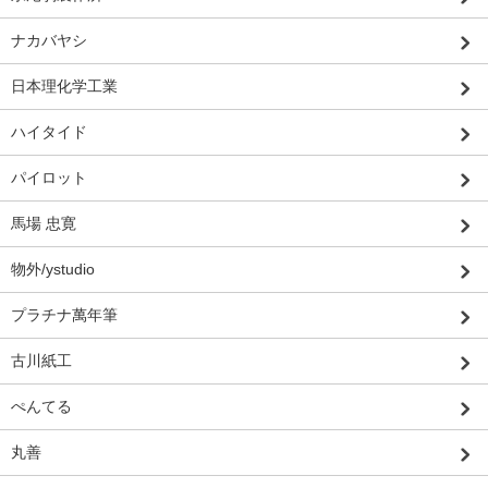
ナカバヤシ
日本理化学工業
ハイタイド
パイロット
馬場 忠寛
物外/ystudio
プラチナ萬年筆
古川紙工
ぺんてる
丸善