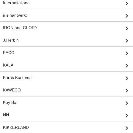
Internoitaliano
iris hantverk:
IRON and GLORY
J.Herbin
KACO
KALA
Karas Kustoms
KAWECO
Key Bar
kiki
KIKKERLAND