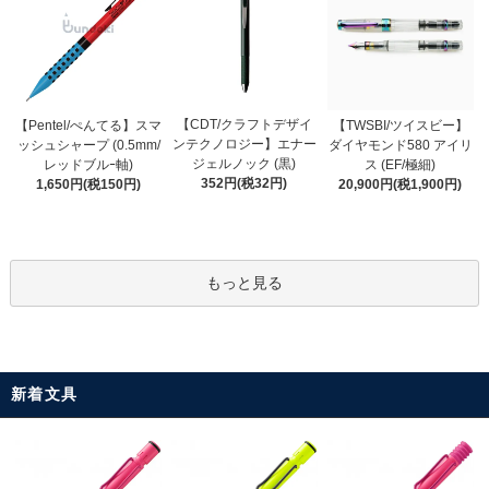
【CDT/クラフトデザイ
【Pentel/ぺんてる】スマ
【TWSBI/ツイスビー】
ンテクノロジー】エナー
ッシュシャープ (0.5mm/
ダイヤモンド580 アイリ
ジェルノック (黒)
レッドブルｰ軸)
ス (EF/極細)
352円(税32円)
1,650円(税150円)
20,900円(税1,900円)
もっと見る
新着文具