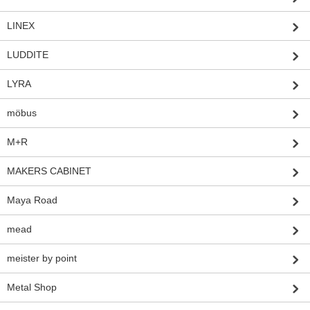
LINEX
LUDDITE
LYRA
möbus
M+R
MAKERS CABINET
Maya Road
mead
meister by point
Metal Shop