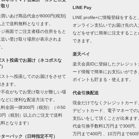
け取り
LINE Pay
お買いあげ商品代金が8000円(税別)
LINE profile+に情報登録をすると
以上で送料無料となります。
オンライン支払いでお届け先の入
レジ画面でご注文者様の住所をもと
などをせずに簡単に注文すること
に近い受け取り場所が表示されま
できます。
す。
楽天ペイ
ポスト投函でお届け（ネコポスな
楽天会員IDに登録したクレジット
ど）
ード情報で簡単にお支払いができ
ポストへ投函してのお届けをさせて
ポイントも貯まる・使えます。
頂きます。
ご不在がちでお受け取りが難しい場
代金引換配送
合などに便利な配送方法です。
現金だけでなくクレジットカード
送料全国一律300円（税別）（※50
デビットカード、電子マネーでの
00円（税別）以上のご注文で送料
支払いをして頂くことが出来ます
無料となります）
代金引換手数料1万円まで300円、
万円まで400円 、10万円まで600
レターパック（日時指定不可）