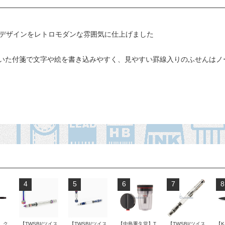
のデザインをレトロモダンな雰囲気に仕上げました
いた付箋で文字や絵を書き込みやすく、見やすい罫線入りのふせんはノ
4
5
6
7
8
 ク
【TWSBI/ツイス
【TWSBI/ツイス
【中島重久堂】T
【TWSBI/ツイス
【K