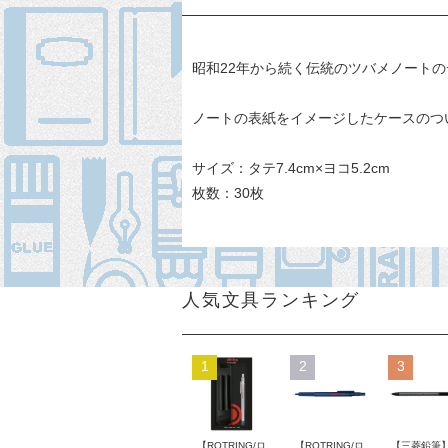
昭和22年から続く伝統のツバメノート
ノートの表紙をイメージしたケースのつ
サイズ：タテ7.4cm×ヨコ5.2cm
枚数：30枚
人気文具ランキング
1
2
3
【ROTRING/ロ
【ROTRING/ロ
【三菱鉛筆】