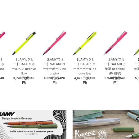
ラミ
【LAMY/ラミ
【LAMY/ラミ
【LAMY/ラミ
【LAMY/ラミ
【
 ボ
ー】SAFARI ボ
ー】SAFARI ロ
ー】SAFARI ロ
ー】SAFARI 万
ー
npi
ールペン neonye
ーラーボール ne
ーラーボール ne
年筆 neonpink
年筆
llow
onpink
onyellow
(F/ 細字)
340
3,740円(税340
4,620円(税420
4,620円(税420
5,940円(税540
5,
円)
円)
円)
円)