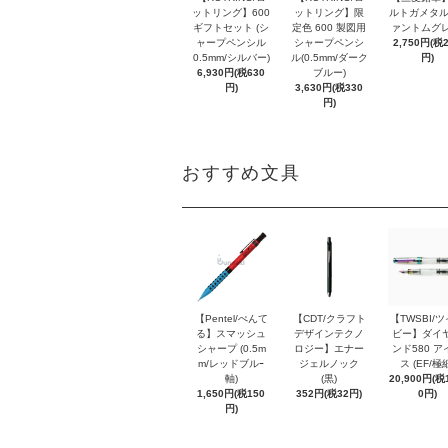
ットリング】600
ットリング】限
ルトガメタル
ギフトセット (シ
定色 600 製図用
ァントムグレ
ャープペンシル
シャープペンシ
2,750円(税
0.5mm/シルバー)
ル(0.5mm/ダーク
円)
6,930円(税630
ブルー)
円)
3,630円(税330
円)
おすすめ文具
【Pentel/ぺんて
【CDT/クラフト
【TWSBI/
る】スマッシュ
デザインテクノ
ビー】ダイ
シャープ (0.5m
ロジー】エナー
ンド580 ア
m/レッドブルｰ
ジェルノック
ス (EF/極
軸)
(黒)
20,900円(税1
1,650円(税150
352円(税32円)
0円)
円)