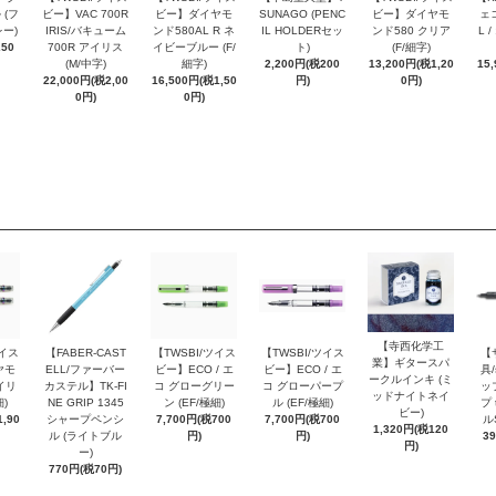
 (フ
ビー】VAC 700R
ビー】ダイヤモ
SUNAGO (PENC
ビー】ダイヤモ
ェコ
ー)
IRIS/バキューム
ンド580AL R ネ
IL HOLDERセッ
ンド580 クリア
L 
250
700R アイリス
イビーブルー (F/
ト)
(F/細字)
(M/中字)
細字)
2,200円(税200
13,200円(税1,20
15
22,000円(税2,00
16,500円(税1,50
円)
0円)
0円)
0円)
【寺西化学工
ツイス
【FABER-CAST
【TWSBI/ツイス
【TWSBI/ツイス
【
業】ギタースパ
ヤモ
ELL/ファーバー
ビー】ECO / エ
ビー】ECO / エ
具/
ークルインキ (ミ
イリ
カステル】TK-FI
コ グローグリー
コ グローパープ
ッ
ッドナイトネイ
細)
NE GRIP 1345
ン (EF/極細)
ル (EF/極細)
プ 
ビー)
,90
シャープペンシ
7,700円(税700
7,700円(税700
ル
1,320円(税120
ル (ライトブル
円)
円)
3
円)
ー)
770円(税70円)