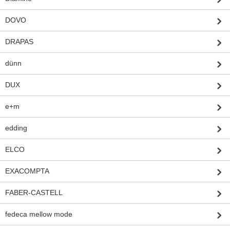
DOVO
DRAPAS
dünn
DUX
e+m
edding
ELCO
EXACOMPTA
FABER-CASTELL
fedeca mellow mode