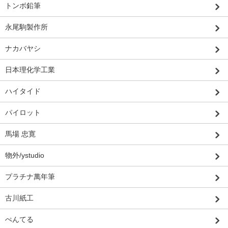
トンボ鉛筆
永尾駒製作所
ナカバヤシ
日本理化学工業
ハイタイド
パイロット
馬場 忠寛
物外/ystudio
プラチナ萬年筆
古川紙工
ぺんてる