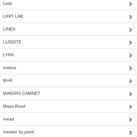
Leitz
LIHIT LAB.
LINEX
LUDDITE
LYRA
möbus
M+R
MAKERS CABINET
Maya Road
mead
meister by point