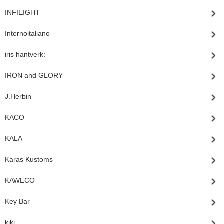
INFIEIGHT
Internoitaliano
iris hantverk:
IRON and GLORY
J.Herbin
KACO
KALA
Karas Kustoms
KAWECO
Key Bar
kiki