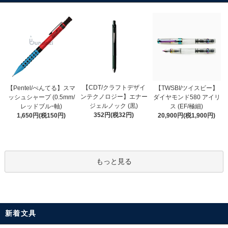
【CDT/クラフトデザイ
【Pentel/ぺんてる】スマ
【TWSBI/ツイスビー】
ンテクノロジー】エナー
ッシュシャープ (0.5mm/
ダイヤモンド580 アイリ
ジェルノック (黒)
レッドブルｰ軸)
ス (EF/極細)
352円(税32円)
1,650円(税150円)
20,900円(税1,900円)
もっと見る
新着文具