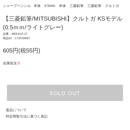
シャープペンシル
本体
0.5mm
本体
三菱鉛筆
三菱鉛筆
クルトガ
【三菱鉛筆/MITSUBISHI】クルトガ KSモデル
(0.5ｍｍ/ライトグレー)
品番：M5KS1P.37
商品ID：173539987
605円(税55円)
在庫状況
0
SOLD OUT
返品について
特定商取引法に基づく表記