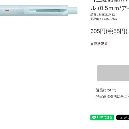
ル (0.5ｍｍ/
品番：M5KS1P.32
商品ID：173539947
605円(税55円)
在庫状況
0
返品について
特定商取引法に基づ