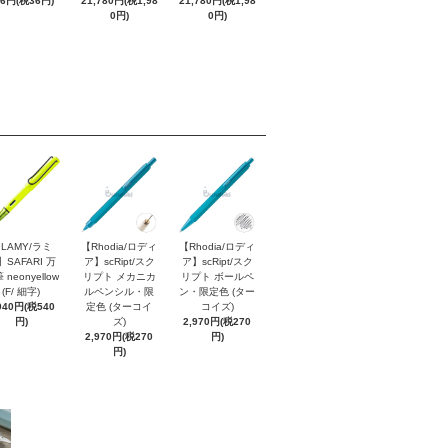
96円(税36円)
21,780円(税1,98
21,780円(税1,98
0円)
0円)
LAMY/ラミ
【Rhodia/ロディ
【Rhodia/ロディ
】SAFARI 万
ア】scRipt/スク
ア】scRipt/スク
 neonyellow
リプト メカニカ
リプト ボールペ
(F/ 細字)
ルペンシル・限
ン・限定色 (ター
940円(税540
定色 (ターコイ
コイズ)
円)
ズ)
2,970円(税270
2,970円(税270
円)
円)