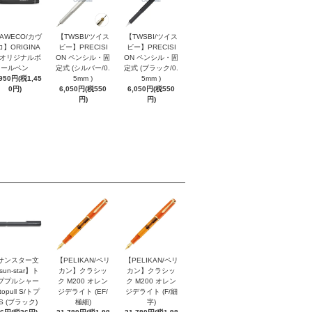
AWECO/カヴ
【TWSBI/ツイス
【TWSBI/ツイス
】ORIGINA
ビー】PRECISI
ビー】PRECISI
/ オリジナルボ
ON ペンシル・固
ON ペンシル・固
ールペン
定式 (シルバー/0.
定式 (ブラック/0.
,950円(税1,45
5mm )
5mm )
0円)
6,050円(税550
6,050円(税550
円)
円)
サンスター文
【PELIKAN/ペリ
【PELIKAN/ペリ
sun-star】ト
カン】クラシッ
カン】クラシッ
ププルシャー
ク M200 オレン
ク M200 オレン
topull S/トプ
ジデライト (EF/
ジデライト (F/細
S (ブラック)
極細)
字)