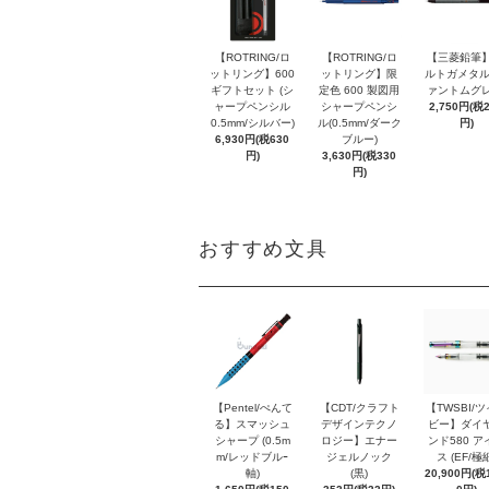
【ROTRING/ロ
【ROTRING/ロ
【三菱鉛筆】
ットリング】600
ットリング】限
ルトガメタル
ギフトセット (シ
定色 600 製図用
ァントムグレ
ャープペンシル
シャープペンシ
2,750円(税
0.5mm/シルバー)
ル(0.5mm/ダーク
円)
6,930円(税630
ブルー)
円)
3,630円(税330
円)
おすすめ文具
【Pentel/ぺんて
【CDT/クラフト
【TWSBI/
る】スマッシュ
デザインテクノ
ビー】ダイ
シャープ (0.5m
ロジー】エナー
ンド580 ア
m/レッドブルｰ
ジェルノック
ス (EF/極
軸)
(黒)
20,900円(税1