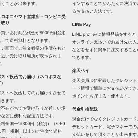
頂くことが出来ます。
インすることでかんたんに決済で
るお支払い方法です。
クロネコヤマト営業所・コンビニ受
け取り
LINE Pay
お買いあげ商品代金が8000円(税別)
LINE profile+に情報登録をすると
以上で送料無料となります。
オンライン支払いでお届け先の入
レジ画面でご注文者様の住所をもと
などをせずに簡単に注文すること
に近い受け取り場所が表示されま
できます。
す。
楽天ペイ
ポスト投函でお届け（ネコポスな
楽天会員IDに登録したクレジット
ど）
ード情報で簡単にお支払いができ
ポストへ投函してのお届けをさせて
ポイントも貯まる・使えます。
頂きます。
ご不在がちでお受け取りが難しい場
代金引換配送
合などに便利な配送方法です。
現金だけでなくクレジットカード
送料全国一律300円（税別）（※50
デビットカード、電子マネーでの
00円（税別）以上のご注文で送料
支払いをして頂くことが出来ます