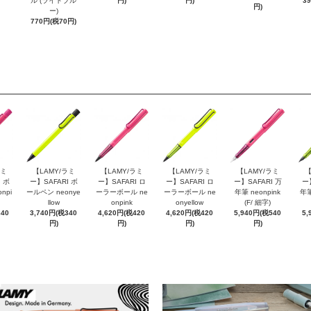
ル (ライトブル
円)
円)
3
円)
ー)
770円(税70円)
ラミ
【LAMY/ラミ
【LAMY/ラミ
【LAMY/ラミ
【LAMY/ラミ
【
 ボ
ー】SAFARI ボ
ー】SAFARI ロ
ー】SAFARI ロ
ー】SAFARI 万
ー
npi
ールペン neonye
ーラーボール ne
ーラーボール ne
年筆 neonpink
年筆
llow
onpink
onyellow
(F/ 細字)
340
3,740円(税340
4,620円(税420
4,620円(税420
5,940円(税540
5,
円)
円)
円)
円)