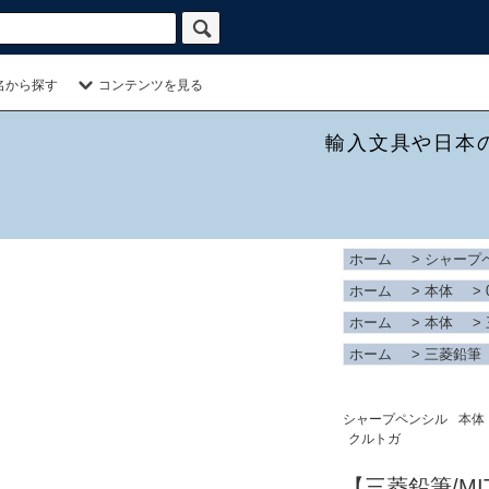
名から探す
コンテンツを見る
輸入文具や日本
ホーム
>
シャープ
ホーム
>
本体
>
ホーム
>
本体
>
ホーム
>
三菱鉛筆
シャープペンシル
本体
クルトガ
【三菱鉛筆/MI