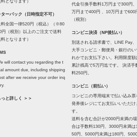
無料となります）
代金引換手数料1万円まで300円、
万円まで400円 、10万円まで600
レターパック（日時指定不可）
（税別）
送料全国一律520円（税込）（※80
00円（税別）以上のご注文で送料
コンビニ決済（NP後払い）
無料となります）
別送される請求書で、LINE Pay、
大手コンビニ・郵便局・銀行のい
MS
れかでお支払下さい。利用限度額
e will contact you regarding the t
累計残高で5万円迄です。 決済手
tal amount due, including shipping
料250円。
ost after we receive your order inq
ry.
コンビニ（前払い）
コンビニの専用端末で払い込み票
もっと詳しく ＞＞
発券後レジにてお支払いいただけ
す。
送料を含む合計が2000円未満の場
合は手数料130円、3000円未満は
50円、5000円未満は180円、500