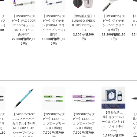
 ク
【TWSBI/ツイス
【TWSBI/ツイス
【中島重久堂】T
【TWSBI/ツイス
【K
 (フ
ビー】VAC 700R
ビー】ダイヤモ
SUNAGO (PENC
ビー】ダイヤモ
ェコ
ー)
IRIS/バキューム
ンド580AL R ネ
IL HOLDERセッ
ンド580 クリア
L 
250
700R アイリス
イビーブルー (F/
ト)
(F/細字)
(M/中字)
細字)
2,200円(税200
13,200円(税1,20
15
22,000円(税2,00
16,500円(税1,50
円)
0円)
0円)
0円)
【寺西化学工
ツイス
【FABER-CAST
【TWSBI/ツイス
【TWSBI/ツイス
【
業】ギタースパ
ヤモ
ELL/ファーバー
ビー】ECO / エ
ビー】ECO / エ
具/
ークルインキ (ミ
イリ
カステル】TK-FI
コ グローグリー
コ グローパープ
ッ
ッドナイトネイ
細)
NE GRIP 1345
ン (EF/極細)
ル (EF/極細)
プ 
ビー)
,90
シャープペンシ
7,700円(税700
7,700円(税700
ル
1,320円(税120