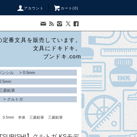
アカウント
カート(
0
)
の定番文具を販売しています。
文具にドキドキ。
ブンドキ.com
ペンシル
>
0.5mm
0.5mm
三菱鉛筆
>
クルトガ
0.5mm
本体
三菱鉛筆
三菱鉛筆
TSUBISHI】クルトガ KSモデ