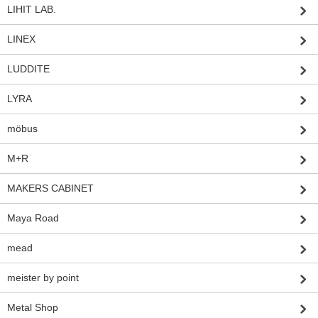
LIHIT LAB.
LINEX
LUDDITE
LYRA
möbus
M+R
MAKERS CABINET
Maya Road
mead
meister by point
Metal Shop