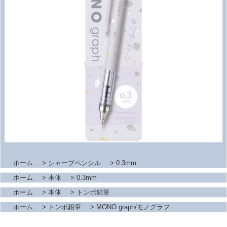
ホーム
>
シャープペンシル
>
0.3mm
ホーム
>
本体
>
0.3mm
ホーム
>
本体
>
トンボ鉛筆
ホーム
>
トンボ鉛筆
>
MONO graph/モノグラフ