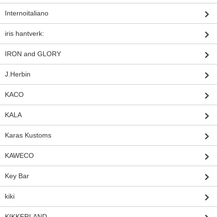
Internoitaliano
iris hantverk:
IRON and GLORY
J.Herbin
KACO
KALA
Karas Kustoms
KAWECO
Key Bar
kiki
KIKKERLAND