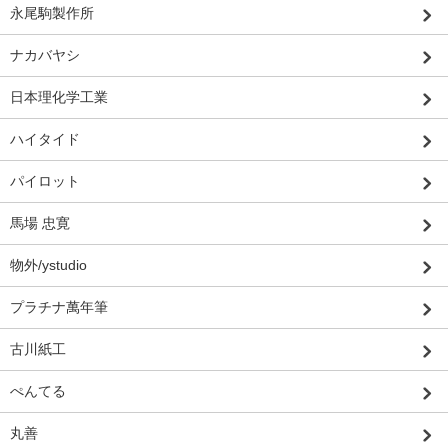
永尾駒製作所
ナカバヤシ
日本理化学工業
ハイタイド
パイロット
馬場 忠寛
物外/ystudio
プラチナ萬年筆
古川紙工
ぺんてる
丸善