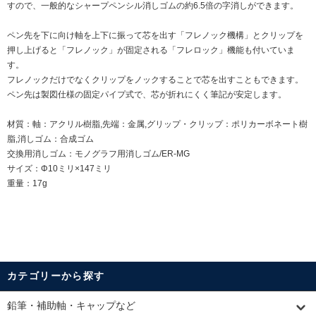
すので、一般的なシャープペンシル消しゴムの約6.5倍の字消しができます。
ペン先を下に向け軸を上下に振って芯を出す「フレノック機構」とクリップを
押し上げると「フレノック」が固定される「フレロック」機能も付いていま
す。
フレノックだけでなくクリップをノックすることで芯を出すこともできます。
ペン先は製図仕様の固定パイプ式で、芯が折れにくく筆記が安定します。
材質：軸：アクリル樹脂,先端：金属,グリップ・クリップ：ポリカーボネート樹
脂,消しゴム：合成ゴム
交換用消しゴム：
モノグラフ用消しゴム/ER-MG
サイズ：Φ10ミリ×147ミリ
重量：17g
カテゴリーから探す
鉛筆・補助軸・キャップなど