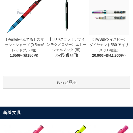
【CDT/クラフトデザイ
【Pentel/ぺんてる】スマ
【TWSBI/ツイスビー】
ンテクノロジー】エナー
ッシュシャープ (0.5mm/
ダイヤモンド580 アイリ
ジェルノック (黒)
レッドブルｰ軸)
ス (EF/極細)
352円(税32円)
1,650円(税150円)
20,900円(税1,900円)
もっと見る
新着文具