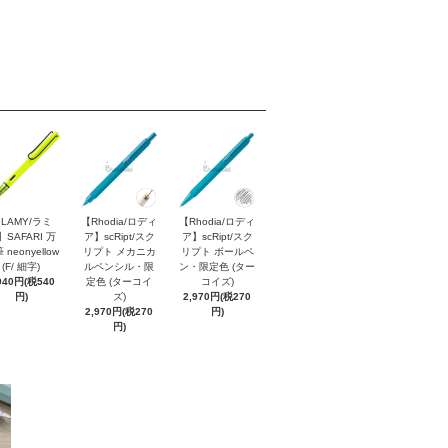
LAMY/ラミ
【Rhodia/ロディ
【Rhodia/ロディ
】SAFARI 万
ア】scRipt/スク
ア】scRipt/スク
 neonyellow
リプト メカニカ
リプト ボールペ
(F/ 細字)
ルペンシル・限
ン・限定色 (ター
940円(税540
定色 (ターコイ
コイズ)
円)
ズ)
2,970円(税270
2,970円(税270
円)
円)