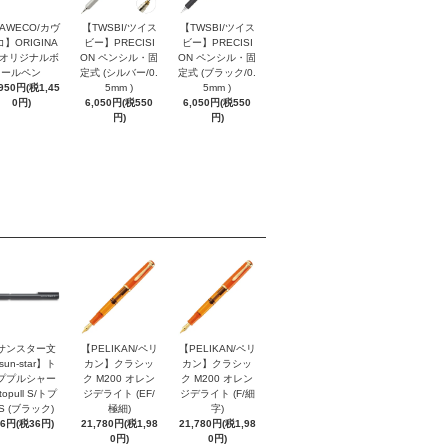
AWECO/カヴ
【TWSBI/ツイス
【TWSBI/ツイス
】ORIGINA
ビー】PRECISI
ビー】PRECISI
/ オリジナルボ
ON ペンシル・固
ON ペンシル・固
ールペン
定式 (シルバー/0.
定式 (ブラック/0.
,950円(税1,45
5mm )
5mm )
0円)
6,050円(税550
6,050円(税550
円)
円)
サンスター文
【PELIKAN/ペリ
【PELIKAN/ペリ
sun-star】ト
カン】クラシッ
カン】クラシッ
ププルシャー
ク M200 オレン
ク M200 オレン
topull S/トプ
ジデライト (EF/
ジデライト (F/細
S (ブラック)
極細)
字)
96円(税36円)
21,780円(税1,98
21,780円(税1,98
0円)
0円)