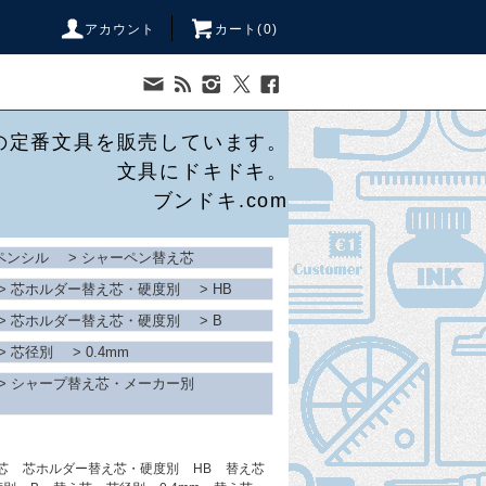
アカウント
カート(
0
)
の定番文具を販売しています。
文具にドキドキ。
ブンドキ.com
ペンシル
>
シャーペン替え芯
>
芯ホルダー替え芯・硬度別
>
HB
>
芯ホルダー替え芯・硬度別
>
B
>
芯径別
>
0.4mm
>
シャープ替え芯・メーカー別
芯
芯ホルダー替え芯・硬度別
HB
替え芯