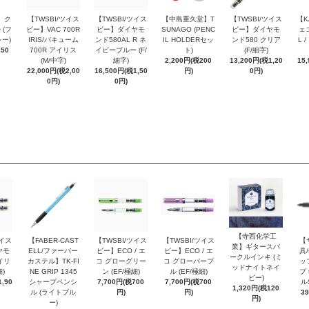
 ク
【TWSBI/ツイス
【TWSBI/ツイス
【中島重久堂】T
【TWSBI/ツイス
【K
 (フ
ビー】VAC 700R
ビー】ダイヤモ
SUNAGO (PENC
ビー】ダイヤモ
ェコ
ー)
IRIS/バキューム
ンド580AL R ネ
IL HOLDERセッ
ンド580 クリア
L 
250
700R アイリス
イビーブルー (F/
ト)
(F/細字)
(M/中字)
細字)
2,200円(税200
13,200円(税1,20
15
22,000円(税2,00
16,500円(税1,50
円)
0円)
0円)
0円)
【寺西化学工
ツイス
【FABER-CAST
【TWSBI/ツイス
【TWSBI/ツイス
【
業】ギタースパ
ヤモ
ELL/ファーバー
ビー】ECO / エ
ビー】ECO / エ
具/
ークルインキ (ミ
イリ
カステル】TK-FI
コ グローグリー
コ グローパープ
ッ
ッドナイトネイ
細)
NE GRIP 1345
ン (EF/極細)
ル (EF/極細)
プ 
ビー)
,90
シャープペンシ
7,700円(税700
7,700円(税700
ル
1,320円(税120
ル (ライトブル
円)
円)
3
円)
ー)