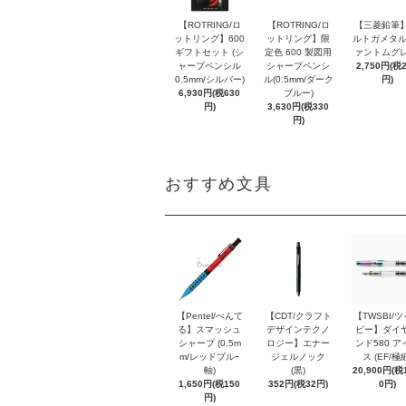
【ROTRING/ロ
【ROTRING/ロ
【三菱鉛筆】
ットリング】600
ットリング】限
ルトガメタル
ギフトセット (シ
定色 600 製図用
ァントムグレ
ャープペンシル
シャープペンシ
2,750円(税
0.5mm/シルバー)
ル(0.5mm/ダーク
円)
6,930円(税630
ブルー)
円)
3,630円(税330
円)
おすすめ文具
【Pentel/ぺんて
【CDT/クラフト
【TWSBI/
る】スマッシュ
デザインテクノ
ビー】ダイ
シャープ (0.5m
ロジー】エナー
ンド580 ア
m/レッドブルｰ
ジェルノック
ス (EF/極
軸)
(黒)
20,900円(税1
1,650円(税150
352円(税32円)
0円)
円)