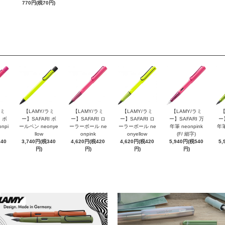
770円(税70円)
ラミ
【LAMY/ラミ
【LAMY/ラミ
【LAMY/ラミ
【LAMY/ラミ
【
 ボ
ー】SAFARI ボ
ー】SAFARI ロ
ー】SAFARI ロ
ー】SAFARI 万
ー
npi
ールペン neonye
ーラーボール ne
ーラーボール ne
年筆 neonpink
年筆
llow
onpink
onyellow
(F/ 細字)
340
3,740円(税340
4,620円(税420
4,620円(税420
5,940円(税540
5,
円)
円)
円)
円)