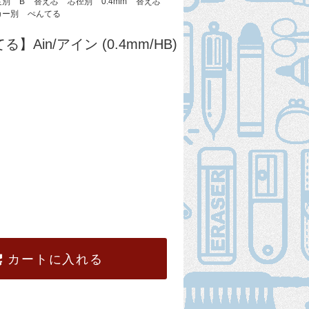
度別
B
替え芯
芯径別
0.4mm
替え芯
カー別
ぺんてる
てる】Ain/アイン (0.4mm/HB)
カートに入れる