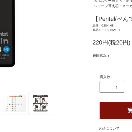
芯ホルダー替え芯・硬
シャープ替え芯・メー
【Pentel/ぺん
品番：C284-HB
商品ID：172752191
220円(税20円)
在庫状況 9
購入数
返品について