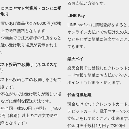
るお支払い方法です。
クロネコヤマト営業所・コンビニ受
け取り
LINE Pay
お買いあげ商品代金が8000円(税別)
LINE profile+に情報登録をすると
以上で送料無料となります。
オンライン支払いでお届け先の入
レジ画面でご注文者様の住所をもと
などをせずに簡単に注文すること
に近い受け取り場所が表示されま
できます。
す。
楽天ペイ
ポスト投函でお届け（ネコポスな
楽天会員IDに登録したクレジット
ど）
ード情報で簡単にお支払いができ
ポストへ投函してのお届けをさせて
ポイントも貯まる・使えます。
頂きます。
ご不在がちでお受け取りが難しい場
代金引換配送
合などに便利な配送方法です。
現金だけでなくクレジットカード
送料全国一律300円（税別）（※50
デビットカード、電子マネーでの
00円（税別）以上のご注文で送料
支払いをして頂くことが出来ます
無料となります）
代金引換手数料1万円まで300円、