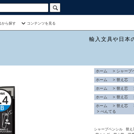
名から探す
コンテンツを見る
輸入文具や日本
ホーム
>
シャープ
ホーム
>
替え芯
ホーム
>
替え芯
ホーム
>
替え芯
ホーム
>
替え芯
>
ぺんてる
シャープペンシル
替え