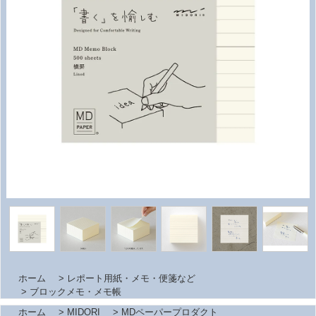
ホーム
>
レポート用紙・メモ・便箋など
>
ブロックメモ・メモ帳
ホーム
>
MIDORI
>
MDペーパープロダクト