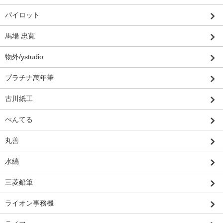
パイロット
馬場 忠寛
物外/ystudio
プラチナ萬年筆
古川紙工
ぺんてる
丸善
水縞
三菱鉛筆
ライオン事務機