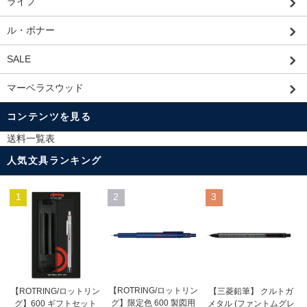
ライフ
ル・ボナー
SALE
マーベラスウッド
コンテンツを見る
送料一覧表
人気文具ランキング
1
2
3
【ROTRING/ロットリン
【ROTRING/ロットリン
【三菱鉛筆】 クルトガ
グ】限定色 600 製図用
グ】600 ギフトセット
メタル (ファントムグレ