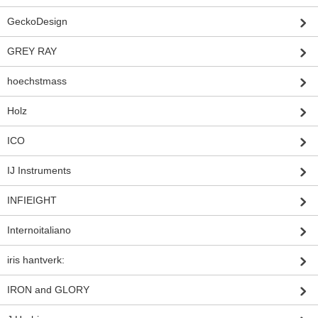
GeckoDesign
GREY RAY
hoechstmass
Holz
ICO
IJ Instruments
INFIEIGHT
Internoitaliano
iris hantverk:
IRON and GLORY