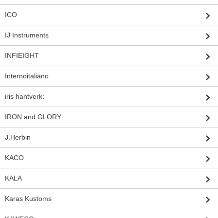
ICO
IJ Instruments
INFIEIGHT
Internoitaliano
iris hantverk:
IRON and GLORY
J.Herbin
KACO
KALA
Karas Kustoms