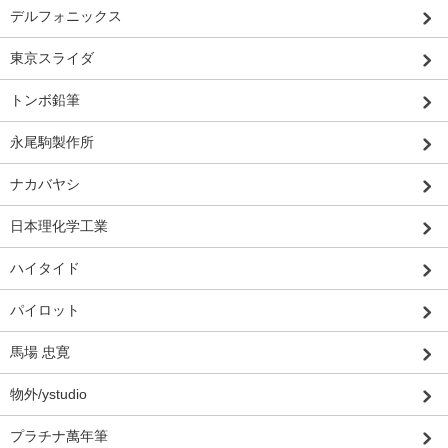
デルフォニックス
東京スライダ
トンボ鉛筆
永尾駒製作所
ナカバヤシ
日本理化学工業
ハイタイド
パイロット
馬場 忠寛
物外/ystudio
プラチナ萬年筆