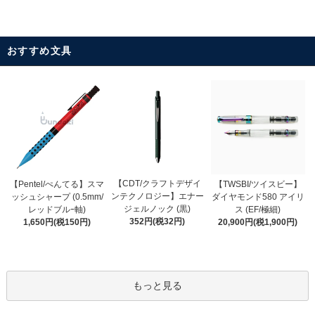
おすすめ文具
【CDT/クラフトデザイ
【Pentel/ぺんてる】スマ
【TWSBI/ツイスビー】
ンテクノロジー】エナー
ッシュシャープ (0.5mm/
ダイヤモンド580 アイリ
ジェルノック (黒)
レッドブルｰ軸)
ス (EF/極細)
352円(税32円)
1,650円(税150円)
20,900円(税1,900円)
もっと見る