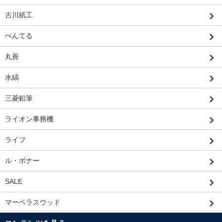
古川紙工
ぺんてる
丸善
水縞
三菱鉛筆
ライオン事務機
ライフ
ル・ボナー
SALE
マーベラスウッド