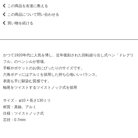
この商品を友達に教える
この商品について問い合わせる
買い物を続ける
かつて1920年代に人気を博し、近年復刻された回転繰り出し式ペン「ドレグリ
フル」のペンシルが登場。
手帳やポケットのお供にぴったりのサイズです。
六角ボディにはアルミを採用した持ち心地いいバランス。
表面も手に馴染む質感です。
軸尾をツイストするツイストノック式を採用
サイズ： φ10 × 長さ130ミリ
材質：真鍮、アルミ
仕様：ツイストノック式
芯径：0.7mm