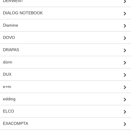
DERWENT
DIALOG NOTEBOOK
Diamine
DOVO
DRAPAS
dünn
DUX
e+m
edding
ELCO
EXACOMPTA