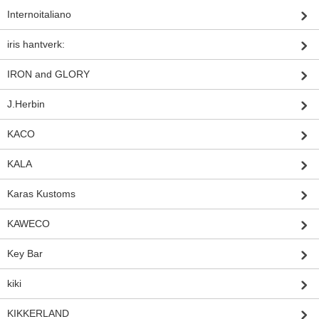
Internoitaliano
iris hantverk:
IRON and GLORY
J.Herbin
KACO
KALA
Karas Kustoms
KAWECO
Key Bar
kiki
KIKKERLAND