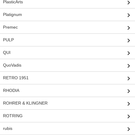
PlasticArts
Platignum
Premec
PULP
QUI
QuoVadis
RETRO 1951
RHODIA
ROHRER & KLINGNER
ROTRING
rubis