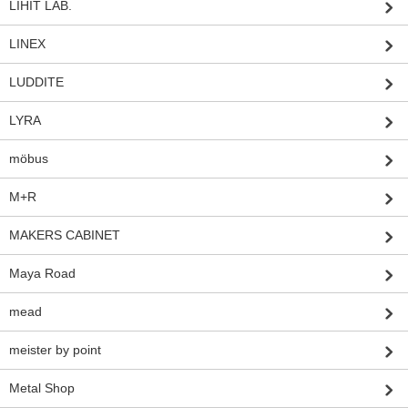
LIHIT LAB.
LINEX
LUDDITE
LYRA
möbus
M+R
MAKERS CABINET
Maya Road
mead
meister by point
Metal Shop