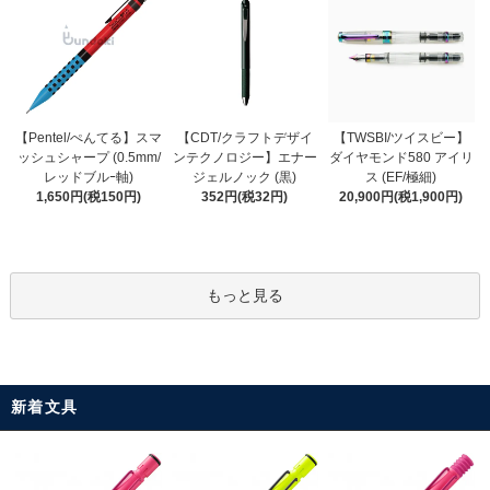
【CDT/クラフトデザイ
【Pentel/ぺんてる】スマ
【TWSBI/ツイスビー】
ンテクノロジー】エナー
ッシュシャープ (0.5mm/
ダイヤモンド580 アイリ
ジェルノック (黒)
レッドブルｰ軸)
ス (EF/極細)
352円(税32円)
1,650円(税150円)
20,900円(税1,900円)
もっと見る
新着文具