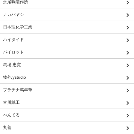
永尾駒製作所
ナカバヤシ
日本理化学工業
ハイタイド
パイロット
馬場 忠寛
物外/ystudio
プラチナ萬年筆
古川紙工
ぺんてる
丸善