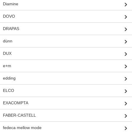
Diamine
DOVO
DRAPAS
dünn
DUX
e+m
edding
ELCO
EXACOMPTA
FABER-CASTELL
fedeca mellow mode