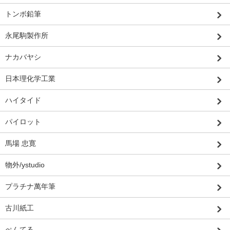
トンボ鉛筆
永尾駒製作所
ナカバヤシ
日本理化学工業
ハイタイド
パイロット
馬場 忠寛
物外/ystudio
プラチナ萬年筆
古川紙工
ぺんてる