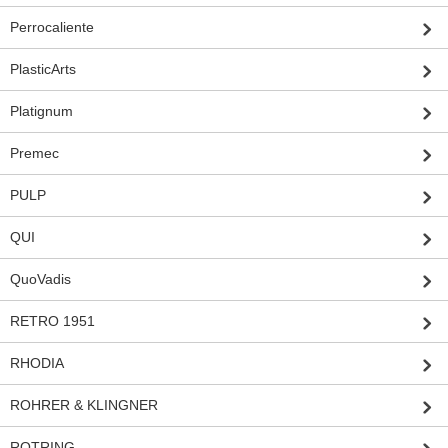
Perrocaliente
PlasticArts
Platignum
Premec
PULP
QUI
QuoVadis
RETRO 1951
RHODIA
ROHRER & KLINGNER
ROTRING