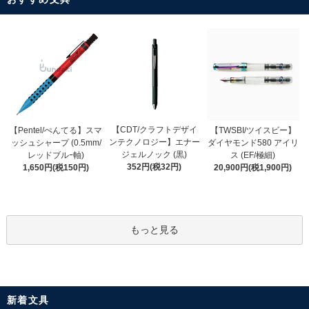
【CDT/クラフトデザイ
【Pentel/ぺんてる】スマ
【TWSBI/ツイスビー】
ンテクノロジー】エナー
ッシュシャープ (0.5mm/
ダイヤモンド580 アイリ
ジェルノック (黒)
レッドブルｰ軸)
ス (EF/極細)
352円(税32円)
1,650円(税150円)
20,900円(税1,900円)
もっと見る
新着文具