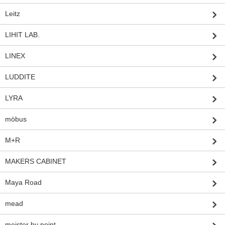
Leitz
LIHIT LAB.
LINEX
LUDDITE
LYRA
möbus
M+R
MAKERS CABINET
Maya Road
mead
meister by point