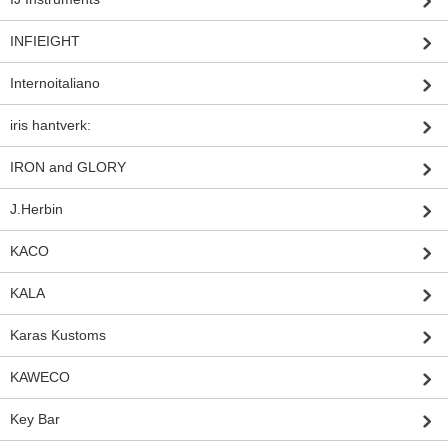
INFIEIGHT
Internoitaliano
iris hantverk:
IRON and GLORY
J.Herbin
KACO
KALA
Karas Kustoms
KAWECO
Key Bar