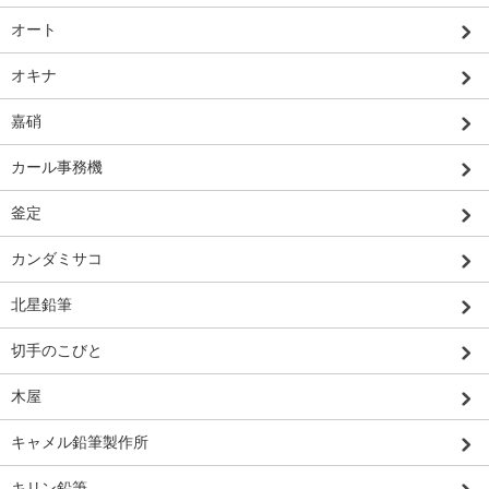
オート
オキナ
嘉硝
カール事務機
釜定
カンダミサコ
北星鉛筆
切手のこびと
木屋
キャメル鉛筆製作所
キリン鉛筆