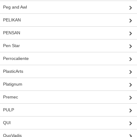
Peg and Awl
PELIKAN
PENSAN
Pen Star
Perrocaliente
PlasticArts
Platignum
Premec
PULP
QUI
QuoVadis