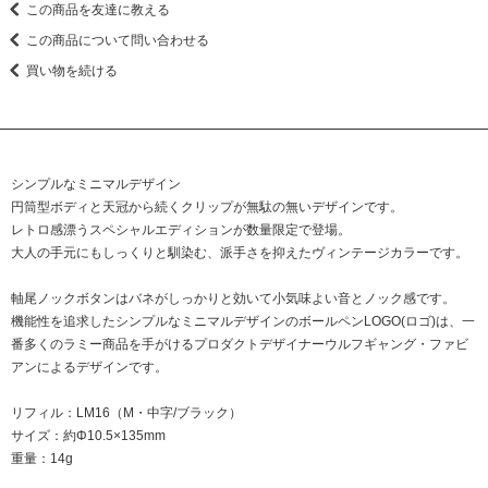
この商品を友達に教える
この商品について問い合わせる
買い物を続ける
シンプルなミニマルデザイン
円筒型ボディと天冠から続くクリップが無駄の無いデザインです。
レトロ感漂うスペシャルエディションが数量限定で登場。
大人の手元にもしっくりと馴染む、派手さを抑えたヴィンテージカラーです。
軸尾ノックボタンはバネがしっかりと効いて小気味よい音とノック感です。
機能性を追求したシンプルなミニマルデザインのボールペンLOGO(ロゴ)は、一
番多くのラミー商品を手がけるプロダクトデザイナーウルフギャング・ファビ
アンによるデザインです。
リフィル：LM16（M・中字/ブラック）
サイズ：約Φ10.5×135mm
重量：14g