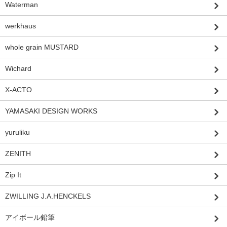
Waterman
werkhaus
whole grain MUSTARD
Wichard
X-ACTO
YAMASAKI DESIGN WORKS
yuruliku
ZENITH
Zip It
ZWILLING J.A.HENCKELS
アイボール鉛筆