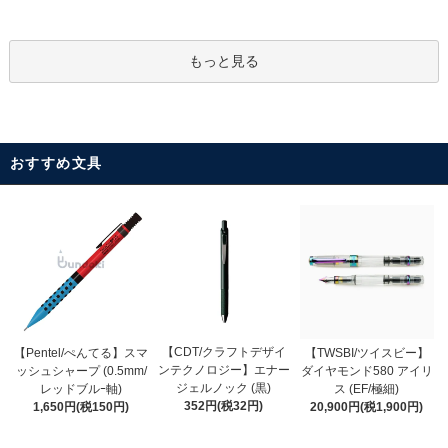
もっと見る
おすすめ文具
【CDT/クラフトデザイ
【Pentel/ぺんてる】スマ
【TWSBI/ツイスビー】
ンテクノロジー】エナー
ッシュシャープ (0.5mm/
ダイヤモンド580 アイリ
ジェルノック (黒)
レッドブルｰ軸)
ス (EF/極細)
352円(税32円)
1,650円(税150円)
20,900円(税1,900円)