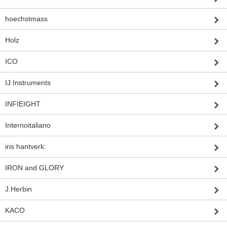
hoechstmass
Holz
ICO
IJ Instruments
INFIEIGHT
Internoitaliano
iris hantverk:
IRON and GLORY
J.Herbin
KACO