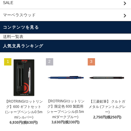
SALE
マーベラスウッド
コンテンツを見る
送料一覧表
人気文具ランキング
1
2
3
【ROTRING/ロットリン
【ROTRING/ロットリン
【三菱鉛筆】 クルトガ
グ】限定色 600 製図用
グ】600 ギフトセット
メタル (ファントムグレ
シャープペンシル(0.5m
(シャープペンシル0.5m
ー)
m/ダークブルー)
m/シルバー)
2,750円(税250円)
3,630円(税330円)
6,930円(税630円)