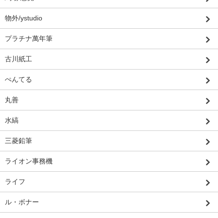
物外/ystudio
プラチナ萬年筆
古川紙工
ぺんてる
丸善
水縞
三菱鉛筆
ライオン事務機
ライフ
ル・ボナー