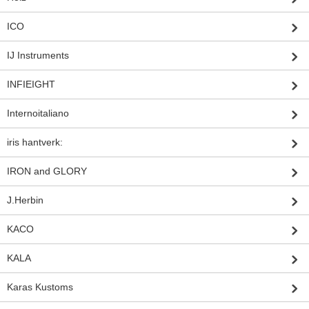
ICO
IJ Instruments
INFIEIGHT
Internoitaliano
iris hantverk:
IRON and GLORY
J.Herbin
KACO
KALA
Karas Kustoms