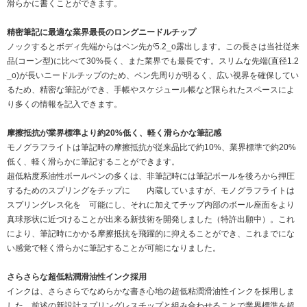
滑らかに書くことができます。
精密筆記に最適な業界最長のロングニードルチップ
ノックするとボディ先端からはペン先が5.2_o露出します。この長さは当社従来
品(コーン型)に比べて30%長く、また業界でも最長です。スリムな先端(直径1.2
_o)が長いニードルチップのため、ペン先周りが明るく、広い視界を確保してい
るため、精密な筆記ができ、手帳やスケジュール帳など限られたスペースによ
り多くの情報を記入できます。
摩擦抵抗が業界標準より約20%低く、軽く滑らかな筆記感
モノグラフライトは筆記時の摩擦抵抗が従来品比で約10%、業界標準で約20%
低く、軽く滑らかに筆記することができます。
超低粘度系油性ボールペンの多くは、非筆記時には筆記ボールを後ろから押圧
するためのスプリングをチップに 内蔵していますが、モノグラフライトは
スプリングレス化を 可能にし、それに加えてチップ内部のボール座面をより
真球形状に近づけることが出来る新技術を開発しました（特許出願中）。これ
により、筆記時にかかる摩擦抵抗を飛躍的に抑えることができ、これまでにな
い感覚で軽く滑らかに筆記することが可能になりました。
さらさらな超低粘潤滑油性インク採用
インクは、さらさらでなめらかな書き心地の超低粘潤滑油性インクを採用しま
した。前述の新設計スプリングレスチップと組み合わせることで業界標準を超