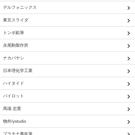
デルフォニックス
東京スライダ
トンボ鉛筆
永尾駒製作所
ナカバヤシ
日本理化学工業
ハイタイド
パイロット
馬場 忠寛
物外/ystudio
プラチナ萬年筆