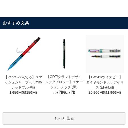
おすすめ文具
【CDT/クラフトデザイ
【Pentel/ぺんてる】スマ
【TWSBI/ツイスビー】
ンテクノロジー】エナー
ッシュシャープ (0.5mm/
ダイヤモンド580 アイリ
ジェルノック (黒)
レッドブルｰ軸)
ス (EF/極細)
352円(税32円)
1,650円(税150円)
20,900円(税1,900円)
もっと見る