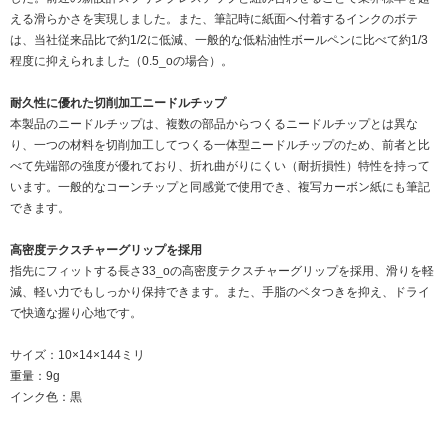
える滑らかさを実現しました。また、筆記時に紙面へ付着するインクのボテ
は、当社従来品比で約1/2に低減、一般的な低粘油性ボールペンに比べて約1/3
程度に抑えられました（0.5_oの場合）。
耐久性に優れた切削加工ニードルチップ
本製品のニードルチップは、複数の部品からつくるニードルチップとは異な
り、一つの材料を切削加工してつくる一体型ニードルチップのため、前者と比
べて先端部の強度が優れており、折れ曲がりにくい（耐折損性）特性を持って
います。一般的なコーンチップと同感覚で使用でき、複写カーボン紙にも筆記
できます。
高密度テクスチャーグリップを採用
指先にフィットする長さ33_oの高密度テクスチャーグリップを採用、滑りを軽
減、軽い力でもしっかり保持できます。また、手脂のベタつきを抑え、ドライ
で快適な握り心地です。
サイズ：10×14×144ミリ
重量：9g
インク色：黒