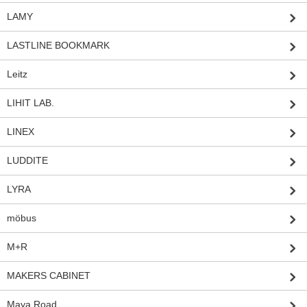
LAMY
LASTLINE BOOKMARK
Leitz
LIHIT LAB.
LINEX
LUDDITE
LYRA
möbus
M+R
MAKERS CABINET
Maya Road