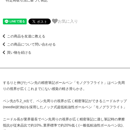
特定商取引法に基づく表記
お気に入り
この商品を友達に教える
この商品について問い合わせる
買い物を続ける
するりと伸びたペン先の精密筆記ボールペン「モノグラフライト」はペン先周
りの視界が広くこれまでにない感覚の軽さ滑らかさ。
ペン先が5.2_o出て、ペン先周りの視界が広く精密筆記ができるニードルチップ
(needle(針)tip)を採用したノック式超低粘油性ボールペン「モノグラフライト」
ニードル長が業界最長でペン先周りの視界が広く精密筆記に適し筆記時の摩擦
抵抗が従来品比で約10%､業界標準で約20%低く(一般低粘油性ボールペン比)、