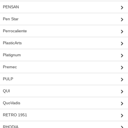
PENSAN
Pen Star
Perrocaliente
PlasticArts
Platignum
Premec
PULP
QUI
QuoVadis
RETRO 1951
RHODIA