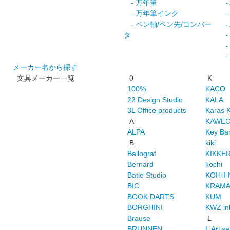
- 万年筆
- 
- 万年筆インク
- 
- ペン軸/ペン先/コンバー
- 
タ
- 
- 
-
メーカー名から探す
文具メーカー一覧
0
K
100%
KACO
22 Design Studio
KALA
3L Office products
Karas 
A
KAWE
ALPA
Key Ba
B
kiki
Ballograf
KIKKE
Bernard
kochi
Batle Studio
KOH-I
BIC
KRAMA 
BOOK DARTS
KUM
BORGHINI
KWZ in
Brause
L
BRUNNEN
L'Artisa