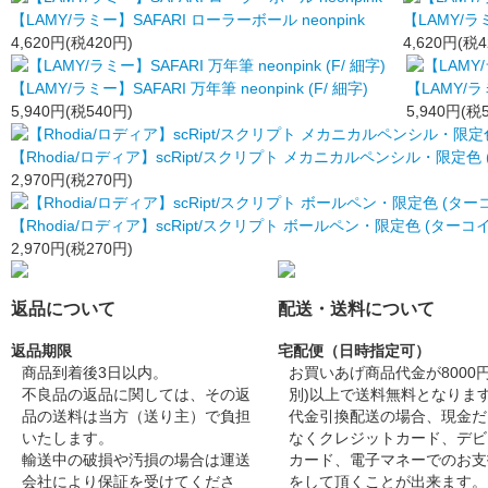
【LAMY/ラミー】SAFARI ローラーボール neonpink
【LAMY/ラミ
4,620円(税420円)
4,620円(税4
【LAMY/ラミー】SAFARI 万年筆 neonpink (F/ 細字)
【LAMY/ラミ
5,940円(税540円)
5,940円(税
【Rhodia/ロディア】scRipt/スクリプト メカニカルペンシル・限定色
2,970円(税270円)
【Rhodia/ロディア】scRipt/スクリプト ボールペン・限定色 (ターコ
2,970円(税270円)
返品について
配送・送料について
返品期限
宅配便（日時指定可）
商品到着後3日以内。
お買いあげ商品代金が8000円
不良品の返品に関しては、その返
別)以上で送料無料となりま
品の送料は当方（送り主）で負担
代金引換配送の場合、現金だ
いたします。
なくクレジットカード、デビ
輸送中の破損や汚損の場合は運送
カード、電子マネーでのお支
会社により保証を受けてくださ
をして頂くことが出来ます。