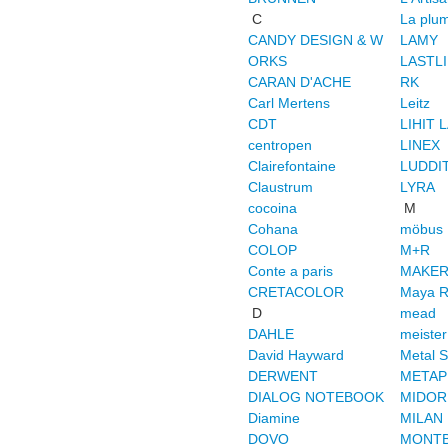
C
La plum
CANDY DESIGN & W
LAMY
ORKS
LASTL
CARAN D'ACHE
RK
Carl Mertens
Leitz
CDT
LIHIT 
centropen
LINEX
Clairefontaine
LUDDI
Claustrum
LYRA
cocoina
M
Cohana
möbus
COLOP
M+R
Conte a paris
MAKER
CRETACOLOR
Maya 
D
mead
DAHLE
meister
David Hayward
Metal 
DERWENT
METAP
DIALOG NOTEBOOK
MIDOR
Diamine
MILAN
DOVO
MONT