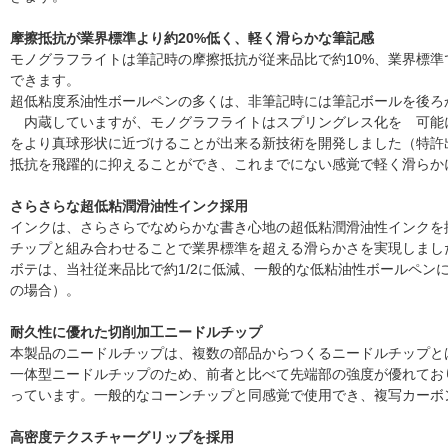
摩擦抵抗が業界標準より約20%低く、軽く滑らかな筆記感
モノグラフライトは筆記時の摩擦抵抗が従来品比で約10%、業界標準
できます。
超低粘度系油性ボールペンの多くは、非筆記時には筆記ボールを後
内蔵していますが、モノグラフライトはスプリングレス化を 可能
をより真球形状に近づけることが出来る新技術を開発しました（特許
抵抗を飛躍的に抑えることができ、これまでにない感覚で軽く滑らか
さらさらな超低粘潤滑油性インク採用
インクは、さらさらでなめらかな書き心地の超低粘潤滑油性インクを
チップと組み合わせることで業界標準を超える滑らかさを実現しまし
ボテは、当社従来品比で約1/2に低減、一般的な低粘油性ボールペンに比
の場合）。
耐久性に優れた切削加工ニードルチップ
本製品のニードルチップは、複数の部品からつくるニードルチップと
一体型ニードルチップのため、前者と比べて先端部の強度が優れてお
っています。一般的なコーンチップと同感覚で使用でき、複写カーボ
高密度テクスチャーグリップを採用