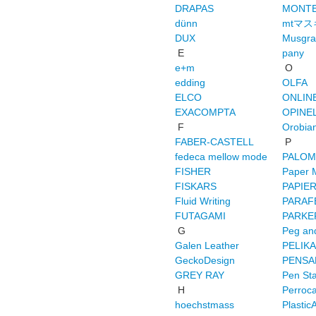
DRAPAS
MONT
dünn
mtマ
DUX
Musgra
E
pany
e+m
O
edding
OLFA
ELCO
ONLIN
EXACOMPTA
OPINE
F
Orobia
FABER-CASTELL
P
fedeca mellow mode
PALOM
FISHER
Paper 
FISKARS
PAPIER
Fluid Writing
PARAF
FUTAGAMI
PARKE
G
Peg an
Galen Leather
PELIK
GeckoDesign
PENSA
GREY RAY
Pen Sta
H
Perroca
hoechstmass
PlasticA