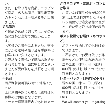
い。
クロネコヤマト営業所・コン
また、お取り寄せ商品、ラッピン
け取り
グ商品、名入れ商品、商品出荷後
お買いあげ商品代金が8000円
のキャンセルは一切承る事が出来
別)以上で送料無料となりま
ません。
レジ画面でご注文者様の住所
返品送料
とに近い受け取り場所が表示
不良品の返品に関しては、その返
ます。
品の送料は当方で負担いたしま
ポスト投函でお届け（ネコポ
す。
ど）
お客様のご都合による返品、交換
ポストへ投函してのお届けを
にかかる送料や振り込み手数料は
て頂きます。
お客様のご負担となります。
ご不在がちでお受け取りが難
ご連絡なく着払いで商品の返送を
場合などに便利な配送方法で
されましても、誠に申し訳ござい
送料全国一律300円（税別）
ませんが受け取りを拒否させて頂
000円（税別）以上のご注文
きます。
料無料となります）
不良品
レターパック（日時指定不可
商品到着後3日以内にご連絡くだ
送料全国一律520円（税込）
さい。
000円（税別）以上のご注文
上記期間を超えた場合は送料はお
料無料となります）
客様のご負担となります。
EMS
メーカー保証期限内であればメー
We will contact you regardin