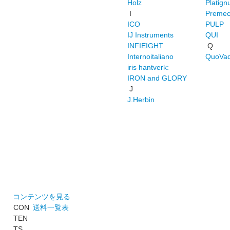
Holz
Platig
I
Preme
ICO
PULP
IJ Instruments
QUI
INFIEIGHT
Q
Internoitaliano
QuoVad
iris hantverk:
IRON and GLORY
J
J.Herbin
コンテンツを見る
CON
送料一覧表
TEN
TS