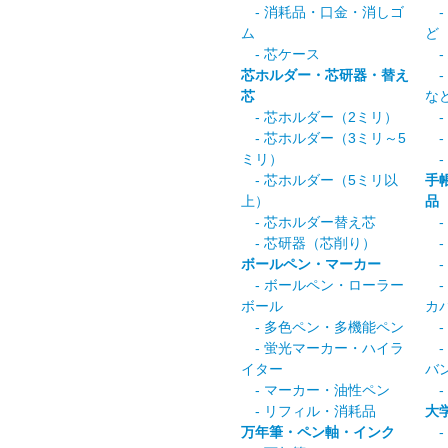
- 消耗品・口金・消しゴ
-
ム
ど
- 芯ケース
-
芯ホルダー・芯研器・替え
-
芯
な
- 芯ホルダー（2ミリ）
-
- 芯ホルダー（3ミリ～5
-
ミリ）
-
- 芯ホルダー（5ミリ以
手
上）
品
- 芯ホルダー替え芯
-
- 芯研器（芯削り）
-
ボールペン・マーカー
-
- ボールペン・ローラー
-
ボール
カ
- 多色ペン・多機能ペン
-
- 蛍光マーカー・ハイラ
-
イター
バ
- マーカー・油性ペン
-
- リフィル・消耗品
大
万年筆・ペン軸・インク
- 