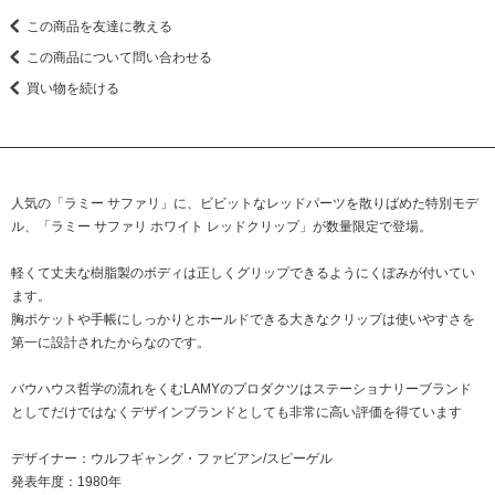
この商品を友達に教える
この商品について問い合わせる
買い物を続ける
人気の「ラミー サファリ」に、ビビットなレッドパーツを散りばめた特別モデ
ル、「ラミー サファリ ホワイト レッドクリップ」が数量限定で登場。
軽くて丈夫な樹脂製のボディは正しくグリップできるようにくぼみが付いてい
ます。
胸ポケットや手帳にしっかりとホールドできる大きなクリップは使いやすさを
第一に設計されたからなのです。
バウハウス哲学の流れをくむLAMYのプロダクツはステーショナリーブランド
としてだけではなくデザインブランドとしても非常に高い評価を得ています
デザイナー：ウルフギャング・ファビアン/スピーゲル
発表年度：1980年