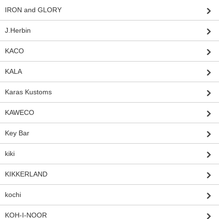
IRON and GLORY
J.Herbin
KACO
KALA
Karas Kustoms
KAWECO
Key Bar
kiki
KIKKERLAND
kochi
KOH-I-NOOR