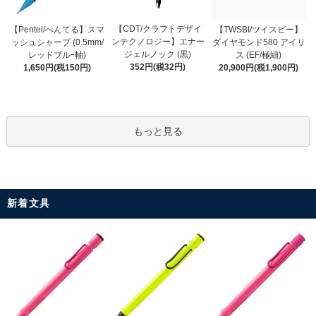
【CDT/クラフトデザイ
【Pentel/ぺんてる】スマ
【TWSBI/ツイスビー】
ンテクノロジー】エナー
ッシュシャープ (0.5mm/
ダイヤモンド580 アイリ
ジェルノック (黒)
レッドブルｰ軸)
ス (EF/極細)
352円(税32円)
1,650円(税150円)
20,900円(税1,900円)
もっと見る
新着文具