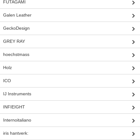
FUTAGAMI
Galen Leather
GeckoDesign
GREY RAY
hoechstmass
Holz
ICO
IJ Instruments
INFIEIGHT
Internoitaliano
iris hantverk: