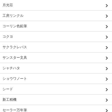
月光荘
工房リンクル
コーリン色鉛筆
コクヨ
サクラクレパス
サンスター文具
シャチハタ
ショウワノート
シード
新工精機
セーラー万年筆