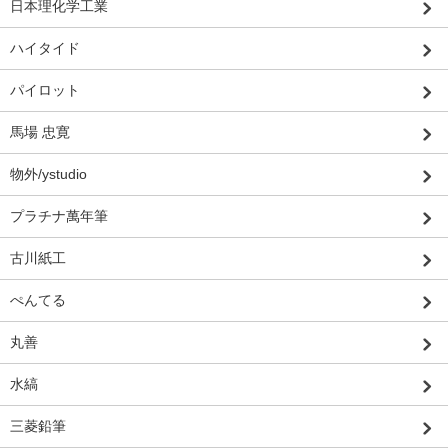
日本理化学工業
ハイタイド
パイロット
馬場 忠寛
物外/ystudio
プラチナ萬年筆
古川紙工
ぺんてる
丸善
水縞
三菱鉛筆