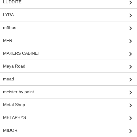
LUDDITE
LYRA
möbus
M+R
MAKERS CABINET
Maya Road
mead
meister by point
Metal Shop
METAPHYS
MIDORI