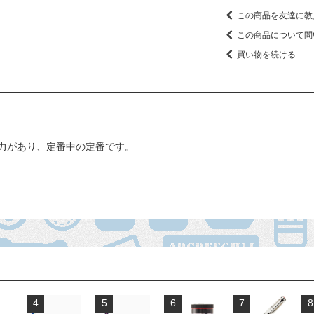
この商品を友達に教
この商品について問
買い物を続ける
力があり、定番中の定番です。
4
5
6
7
8