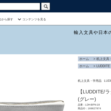
名から探す
コンテンツを見る
輸入文具や日本
ホーム
>
机上文具
ホーム
>
LUDDITE
机上文具・学用品
LUD
【LUDDIT
(グレー)
品番：LDH-BPN-18
商品ID：169827874