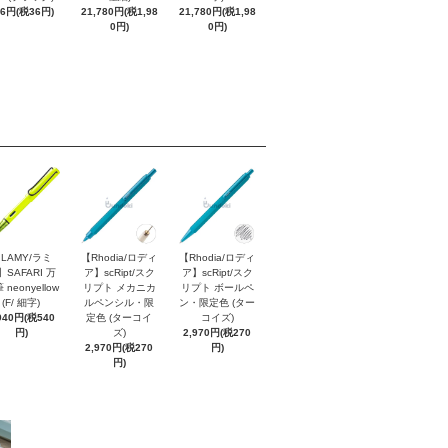
96円(税36円)
21,780円(税1,98
21,780円(税1,98
0円)
0円)
LAMY/ラミ
【Rhodia/ロディ
【Rhodia/ロディ
】SAFARI 万
ア】scRipt/スク
ア】scRipt/スク
 neonyellow
リプト メカニカ
リプト ボールペ
(F/ 細字)
ルペンシル・限
ン・限定色 (ター
940円(税540
定色 (ターコイ
コイズ)
円)
ズ)
2,970円(税270
2,970円(税270
円)
円)