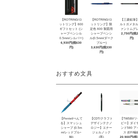
【ROTRING/ロ
【ROTRING/ロ
【三菱鉛筆】
ットリング】600
ットリング】限
ルトガメタル
ギフトセット (シ
定色 600 製図用
ァントムグレ
ャープペンシル
シャープペンシ
2,750円(税
0.5mm/シルバー)
ル(0.5mm/ダーク
円)
6,930円(税630
ブルー)
円)
3,630円(税330
円)
おすすめ文具
【Pentel/ぺんて
【CDT/クラフト
【TWSBI/
る】スマッシュ
デザインテクノ
ビー】ダイ
シャープ (0.5m
ロジー】エナー
ンド580 ア
m/レッドブルｰ
ジェルノック
ス (EF/極
軸)
(黒)
20,900円(税1