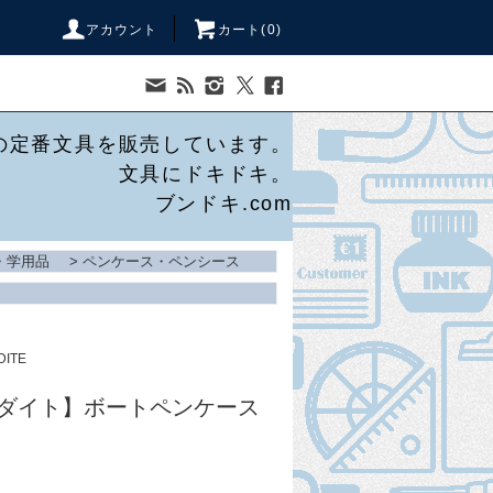
アカウント
カート(
0
)
の定番文具を販売しています。
文具にドキドキ。
ブンドキ.com
・学用品
>
ペンケース・ペンシース
DITE
E/ラダイト】ボートペンケース