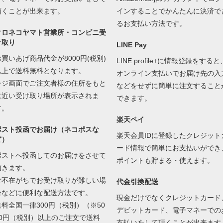
頂くことが出来ます。
インすることでかんたんに決済で
るお支払い方法です。
クロネコヤマト営業所・コンビニ受
け取り
LINE Pay
お買いあげ商品代金が8000円(税別)
LINE profile+に情報登録をすると
以上で送料無料となります。
オンライン支払いでお届け先の入
レジ画面でご注文者様の住所をもと
などをせずに簡単に注文すること
に近い受け取り場所が表示されま
できます。
す。
楽天ペイ
ポスト投函でお届け（ネコポスな
楽天会員IDに登録したクレジット
ど）
ード情報で簡単にお支払いができ
ポストへ投函してのお届けをさせて
ポイントも貯まる・使えます。
頂きます。
ご不在がちでお受け取りが難しい場
代金引換配送
合などに便利な配送方法です。
現金だけでなくクレジットカード
送料全国一律300円（税別）（※50
デビットカード、電子マネーでの
00円（税別）以上のご注文で送料
支払いをして頂くことが出来ます