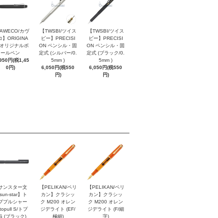
AWECO/カヴ
【TWSBI/ツイス
【TWSBI/ツイス
】ORIGINA
ビー】PRECISI
ビー】PRECISI
/ オリジナルボ
ON ペンシル・固
ON ペンシル・固
ールペン
定式 (シルバー/0.
定式 (ブラック/0.
,950円(税1,45
5mm )
5mm )
0円)
6,050円(税550
6,050円(税550
円)
円)
サンスター文
【PELIKAN/ペリ
【PELIKAN/ペリ
sun-star】ト
カン】クラシッ
カン】クラシッ
ププルシャー
ク M200 オレン
ク M200 オレン
topull S/トプ
ジデライト (EF/
ジデライト (F/細
S (ブラック)
極細)
字)