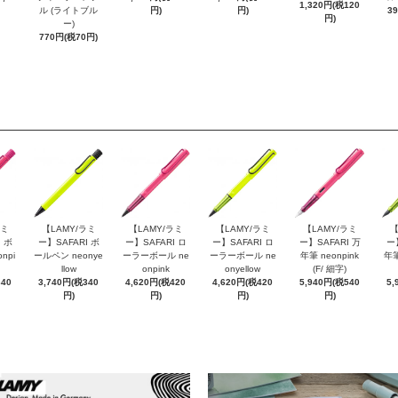
1,320円(税120
ル (ライトブル
円)
円)
3
円)
ー)
770円(税70円)
ラミ
【LAMY/ラミ
【LAMY/ラミ
【LAMY/ラミ
【LAMY/ラミ
【
 ボ
ー】SAFARI ボ
ー】SAFARI ロ
ー】SAFARI ロ
ー】SAFARI 万
ー
npi
ールペン neonye
ーラーボール ne
ーラーボール ne
年筆 neonpink
年筆
llow
onpink
onyellow
(F/ 細字)
340
3,740円(税340
4,620円(税420
4,620円(税420
5,940円(税540
5,
円)
円)
円)
円)