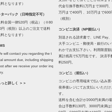
無料となります）
代金引換手数料1万円まで300円、
万円まで400円 、10万円まで600
レターパック（日時指定不可）
（税別）
送料全国一律520円（税込）（※80
00円（税別）以上のご注文で送料
コンビニ決済（NP後払い）
無料となります）
別送される請求書で、LINE Pay、
大手コンビニ・郵便局・銀行のい
MS
れかでお支払下さい。利用限度額
e will contact you regarding the t
累計残高で5万円迄です。 決済手
tal amount due, including shipping
料250円。
ost after we receive your order inq
ry.
コンビニ（前払い）
コンビニの専用端末で払い込み票
もっと詳しく ＞＞
発券後レジにてお支払いいただけ
す。
送料を含む合計が2000円未満の場
合は手数料130円、3000円未満は