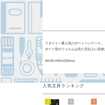
ラダイト一番人気のボートペンケース。
ボート型のフォルムは見た目以上に収納
W195×H50×D45mm
人気文具ランキング
1
2
3