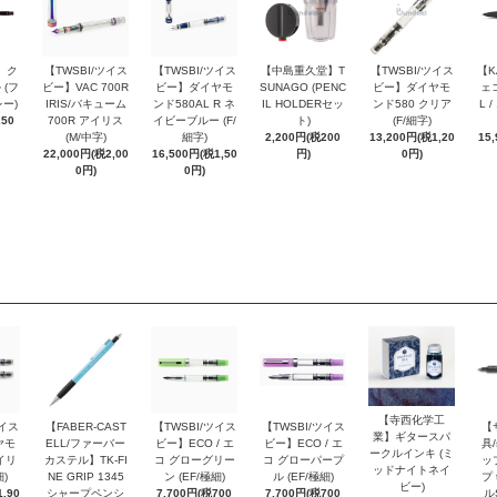
 ク
【TWSBI/ツイス
【TWSBI/ツイス
【中島重久堂】T
【TWSBI/ツイス
【K
 (フ
ビー】VAC 700R
ビー】ダイヤモ
SUNAGO (PENC
ビー】ダイヤモ
ェコ
ー)
IRIS/バキューム
ンド580AL R ネ
IL HOLDERセッ
ンド580 クリア
L 
250
700R アイリス
イビーブルー (F/
ト)
(F/細字)
(M/中字)
細字)
2,200円(税200
13,200円(税1,20
15
22,000円(税2,00
16,500円(税1,50
円)
0円)
0円)
0円)
【寺西化学工
ツイス
【FABER-CAST
【TWSBI/ツイス
【TWSBI/ツイス
【
業】ギタースパ
ヤモ
ELL/ファーバー
ビー】ECO / エ
ビー】ECO / エ
具/
ークルインキ (ミ
イリ
カステル】TK-FI
コ グローグリー
コ グローパープ
ッ
ッドナイトネイ
細)
NE GRIP 1345
ン (EF/極細)
ル (EF/極細)
プ 
ビー)
,90
シャープペンシ
7,700円(税700
7,700円(税700
ル