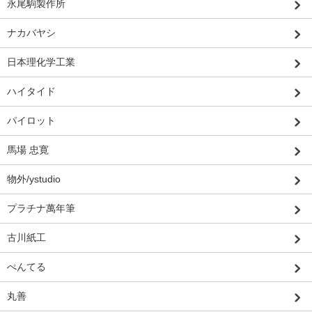
永尾駒製作所
ナカバヤシ
日本理化学工業
ハイタイド
パイロット
馬場 忠寛
物外/ystudio
プラチナ萬年筆
古川紙工
ぺんてる
丸善