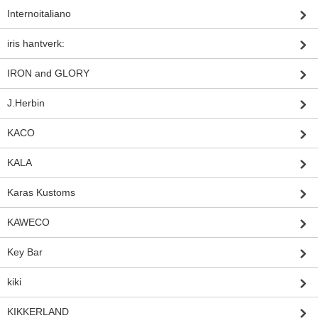
Internoitaliano
iris hantverk:
IRON and GLORY
J.Herbin
KACO
KALA
Karas Kustoms
KAWECO
Key Bar
kiki
KIKKERLAND