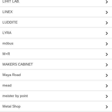
LIHIT LAB.
LINEX
LUDDITE
LYRA
möbus
M+R
MAKERS CABINET
Maya Road
mead
meister by point
Metal Shop