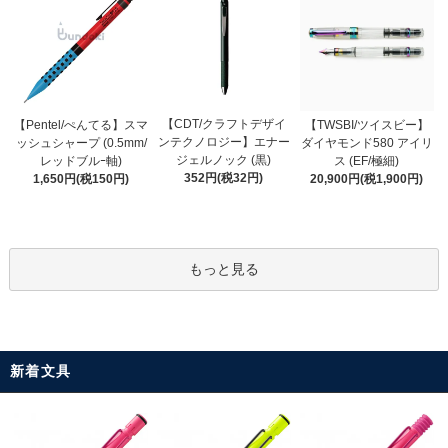
【CDT/クラフトデザイ
【Pentel/ぺんてる】スマ
【TWSBI/ツイスビー】
ンテクノロジー】エナー
ッシュシャープ (0.5mm/
ダイヤモンド580 アイリ
ジェルノック (黒)
レッドブルｰ軸)
ス (EF/極細)
352円(税32円)
1,650円(税150円)
20,900円(税1,900円)
もっと見る
新着文具