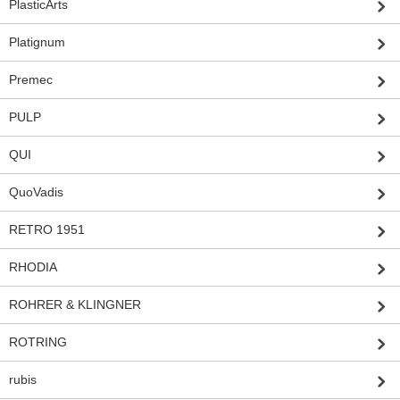
PlasticArts
Platignum
Premec
PULP
QUI
QuoVadis
RETRO 1951
RHODIA
ROHRER & KLINGNER
ROTRING
rubis