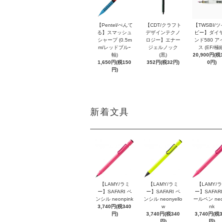
【Pentel/ぺんて
【CDT/クラフト
【TWSBI/
る】スマッシュ
デザインテクノ
ビー】ダイ
シャープ (0.5m
ロジー】エナー
ンド580 ア
m/レッドブルｰ
ジェルノック
ス (EF/極
軸)
(黒)
20,900円(税1
1,650円(税150
352円(税32円)
0円)
円)
新着文具
【LAMY/ラミ
【LAMY/ラミ
【LAMY/
ー】SAFARI ペ
ー】SAFARI ペ
ー】SAFARI
ンシル neonpink
ンシル neonyello
ールペン neo
3,740円(税340
w
nk
円)
3,740円(税340
3,740円(税
円)
円)