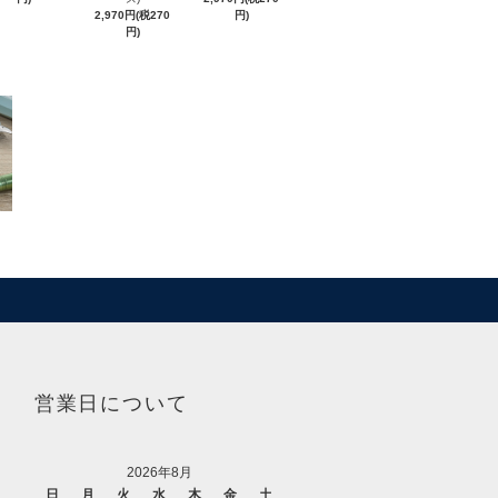
2,970円(税270
円)
円)
営業日について
2026年8月
日
月
火
水
木
金
土