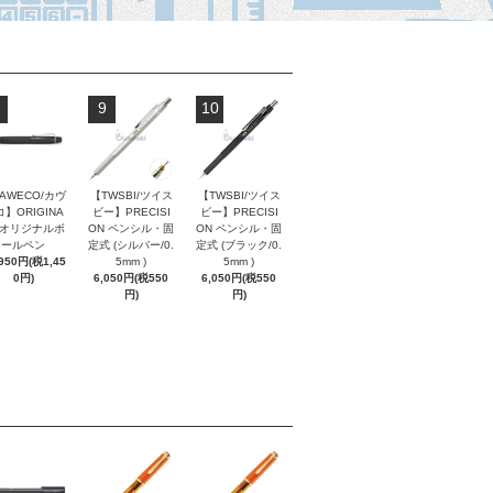
9
10
AWECO/カヴ
【TWSBI/ツイス
【TWSBI/ツイス
】ORIGINA
ビー】PRECISI
ビー】PRECISI
/ オリジナルボ
ON ペンシル・固
ON ペンシル・固
ールペン
定式 (シルバー/0.
定式 (ブラック/0.
,950円(税1,45
5mm )
5mm )
0円)
6,050円(税550
6,050円(税550
円)
円)