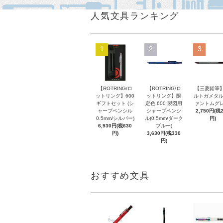
人気文具ランキング
1
2
3
【ROTRING/ロ
【ROTRING/ロ
【三菱鉛筆】
ットリング】600
ットリング】限
ルトガメタル
ギフトセット (シ
定色 600 製図用
ァントムグレ
ャープペンシル
シャープペンシ
2,750円(税
0.5mm/シルバー)
ル(0.5mm/ダーク
円)
6,930円(税630
ブルー)
円)
3,630円(税330
円)
おすすめ文具