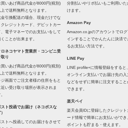
お買いあげ商品代金が8000円(税別)
分割払いやリボ払いもご利用いた
以上で送料無料となります。
けます。
代金引換配送の場合、現金だけでな
Amazon Pay
くクレジットカード、デビットカー
ド、電子マネーでのお支払いをして
Amazon.co.jpのアカウントでログ
頂くことが出来ます。
インすることでかんたんに決済で
るお支払い方法です。
クロネコヤマト営業所・コンビニ受
け取り
LINE Pay
お買いあげ商品代金が8000円(税別)
LINE profile+に情報登録をすると
以上で送料無料となります。
オンライン支払いでお届け先の入
レジ画面でご注文者様の住所をもと
などをせずに簡単に注文すること
に近い受け取り場所が表示されま
できます。
す。
楽天ペイ
ポスト投函でお届け（ネコポスな
楽天会員IDに登録したクレジット
ど）
ード情報で簡単にお支払いができ
ポストへ投函してのお届けをさせて
ポイントも貯まる・使えます。