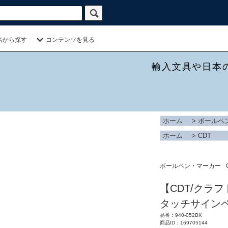
名から探す
コンテンツを見る
輸入文具や日本
ホーム
>
ボールペ
ホーム
>
CDT
ボールペン・マーカー
【CDT/クラ
タッチサインペン
品番：940-052BK
商品ID：169705144