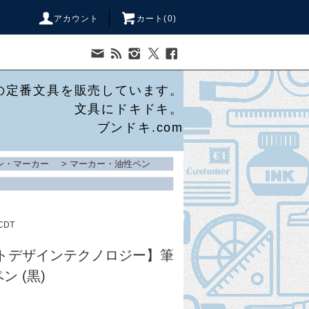
アカウント
カート(
0
)
の定番文具を販売しています。
文具にドキドキ。
ブンドキ.com
ン・マーカー
>
マーカー・油性ペン
CDT
フトデザインテクノロジー】筆
 (黒)