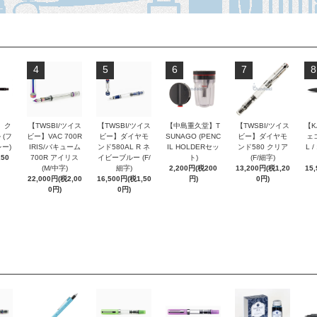
4
5
6
7
8
 ク
【TWSBI/ツイス
【TWSBI/ツイス
【中島重久堂】T
【TWSBI/ツイス
【K
 (フ
ビー】VAC 700R
ビー】ダイヤモ
SUNAGO (PENC
ビー】ダイヤモ
ェコ
ー)
IRIS/バキューム
ンド580AL R ネ
IL HOLDERセッ
ンド580 クリア
L 
250
700R アイリス
イビーブルー (F/
ト)
(F/細字)
(M/中字)
細字)
2,200円(税200
13,200円(税1,20
15
22,000円(税2,00
16,500円(税1,50
円)
0円)
0円)
0円)