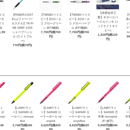
【寺西化学工
ツイス
【FABER-CAST
【TWSBI/ツイス
【TWSBI/ツイス
【
業】ギタースパ
ヤモ
ELL/ファーバー
ビー】ECO / エ
ビー】ECO / エ
具/
ークルインキ (ミ
イリ
カステル】TK-FI
コ グローグリー
コ グローパープ
ッ
ッドナイトネイ
細)
NE GRIP 1345
ン (EF/極細)
ル (EF/極細)
プ 
ビー)
,90
シャープペンシ
7,700円(税700
7,700円(税700
ル
1,320円(税120
ル (ライトブル
円)
円)
3
円)
ー)
770円(税70円)
ラミ
【LAMY/ラミ
【LAMY/ラミ
【LAMY/ラミ
【LAMY/ラミ
【
 ボ
ー】SAFARI ボ
ー】SAFARI ロ
ー】SAFARI ロ
ー】SAFARI 万
ー
npi
ールペン neonye
ーラーボール ne
ーラーボール ne
年筆 neonpink
年筆
llow
onpink
onyellow
(F/ 細字)
340
3,740円(税340
4,620円(税420
4,620円(税420
5,940円(税540
5,
円)
円)
円)
円)