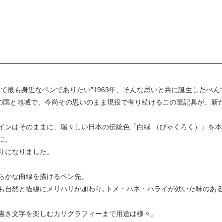
て最も身近なペンでありたい”1963年、そんな思いと共に誕生したぺ
上の国と地域で、今尚その思いのまま現役で有り続けるこの筆記具が、新
インはそのままに、瑞々しい日本の伝統色『白緑 （びゃくろく）』を
に。
りになりました。
らかな曲線を描けるペン先。
も自然と描線にメリハリが加わり､トメ・ハネ・ハライが効いた味のある
書き文字を楽しむカリグラフィーまで用途は様々。