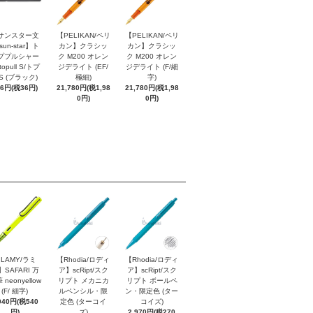
サンスター文
【PELIKAN/ペリ
【PELIKAN/ペリ
sun-star】ト
カン】クラシッ
カン】クラシッ
ププルシャー
ク M200 オレン
ク M200 オレン
topull S/トプ
ジデライト (EF/
ジデライト (F/細
S (ブラック)
極細)
字)
96円(税36円)
21,780円(税1,98
21,780円(税1,98
0円)
0円)
LAMY/ラミ
【Rhodia/ロディ
【Rhodia/ロディ
】SAFARI 万
ア】scRipt/スク
ア】scRipt/スク
 neonyellow
リプト メカニカ
リプト ボールペ
(F/ 細字)
ルペンシル・限
ン・限定色 (ター
940円(税540
定色 (ターコイ
コイズ)
円)
ズ)
2,970円(税270