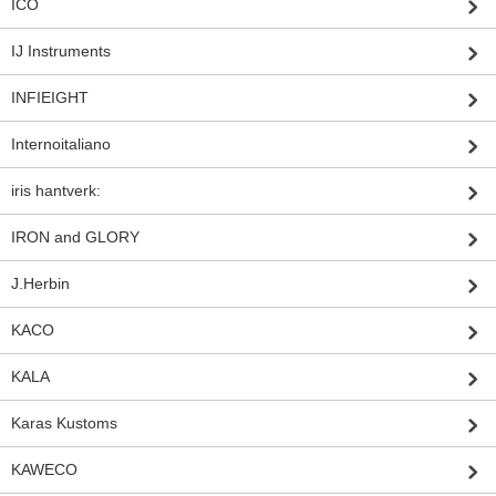
ICO
IJ Instruments
INFIEIGHT
Internoitaliano
iris hantverk:
IRON and GLORY
J.Herbin
KACO
KALA
Karas Kustoms
KAWECO