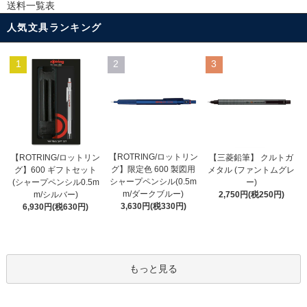
送料一覧表
人気文具ランキング
1
2
3
【ROTRING/ロットリン
【ROTRING/ロットリン
【三菱鉛筆】 クルトガ
グ】限定色 600 製図用
グ】600 ギフトセット
メタル (ファントムグレ
シャープペンシル(0.5m
(シャープペンシル0.5m
ー)
m/ダークブルー)
m/シルバー)
2,750円(税250円)
3,630円(税330円)
6,930円(税630円)
もっと見る