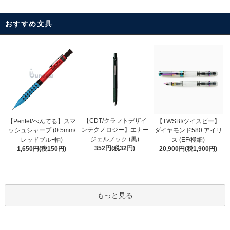
おすすめ文具
【CDT/クラフトデザイ
【Pentel/ぺんてる】スマ
【TWSBI/ツイスビー】
ンテクノロジー】エナー
ッシュシャープ (0.5mm/
ダイヤモンド580 アイリ
ジェルノック (黒)
レッドブルｰ軸)
ス (EF/極細)
352円(税32円)
1,650円(税150円)
20,900円(税1,900円)
もっと見る