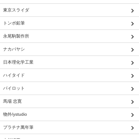
東京スライダ
トンボ鉛筆
永尾駒製作所
ナカバヤシ
日本理化学工業
ハイタイド
パイロット
馬場 忠寛
物外/ystudio
プラチナ萬年筆