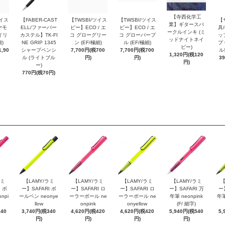
【寺西化学工
ツイス
【FABER-CAST
【TWSBI/ツイス
【TWSBI/ツイス
【
業】ギタースパ
ヤモ
ELL/ファーバー
ビー】ECO / エ
ビー】ECO / エ
具/
ークルインキ (ミ
イリ
カステル】TK-FI
コ グローグリー
コ グローパープ
ッ
ッドナイトネイ
細)
NE GRIP 1345
ン (EF/極細)
ル (EF/極細)
プ 
ビー)
,90
シャープペンシ
7,700円(税700
7,700円(税700
ル
1,320円(税120
ル (ライトブル
円)
円)
3
円)
ー)
770円(税70円)
ラミ
【LAMY/ラミ
【LAMY/ラミ
【LAMY/ラミ
【LAMY/ラミ
【
 ボ
ー】SAFARI ボ
ー】SAFARI ロ
ー】SAFARI ロ
ー】SAFARI 万
ー
npi
ールペン neonye
ーラーボール ne
ーラーボール ne
年筆 neonpink
年筆
llow
onpink
onyellow
(F/ 細字)
340
3,740円(税340
4,620円(税420
4,620円(税420
5,940円(税540
5,
円)
円)
円)
円)