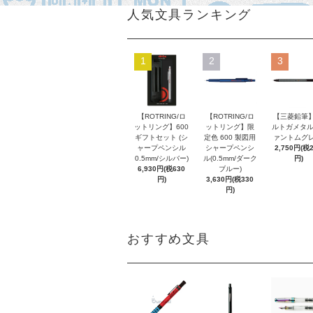
人気文具ランキング
1
2
3
【ROTRING/ロ
【ROTRING/ロ
【三菱鉛筆】
ットリング】600
ットリング】限
ルトガメタル
ギフトセット (シ
定色 600 製図用
ァントムグレ
ャープペンシル
シャープペンシ
2,750円(税
0.5mm/シルバー)
ル(0.5mm/ダーク
円)
6,930円(税630
ブルー)
円)
3,630円(税330
円)
おすすめ文具