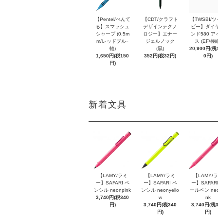
【Pentel/ぺんて
【CDT/クラフト
【TWSBI/
る】スマッシュ
デザインテクノ
ビー】ダイ
シャープ (0.5m
ロジー】エナー
ンド580 ア
m/レッドブルｰ
ジェルノック
ス (EF/極
軸)
(黒)
20,900円(税1
1,650円(税150
352円(税32円)
0円)
円)
新着文具
【LAMY/ラミ
【LAMY/ラミ
【LAMY/
ー】SAFARI ペ
ー】SAFARI ペ
ー】SAFARI
ンシル neonpink
ンシル neonyello
ールペン neo
3,740円(税340
w
nk
円)
3,740円(税340
3,740円(税
円)
円)