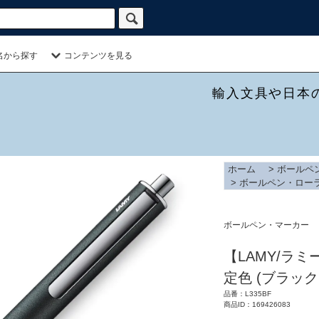
名から探す
コンテンツを見る
輸入文具や日本
ホーム
>
ボールペ
>
ボールペン・ロー
ボールペン・マーカー
【LAMY/ラミー】
定色 (ブラッ
品番：L335BF
商品ID：169426083