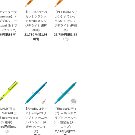
サンスター文
【PELIKAN/ペリ
【PELIKAN/ペリ
sun-star】ト
カン】クラシッ
カン】クラシッ
ププルシャー
ク M200 オレン
ク M200 オレン
topull S/トプ
ジデライト (EF/
ジデライト (F/細
S (ブラック)
極細)
字)
96円(税36円)
21,780円(税1,98
21,780円(税1,98
0円)
0円)
LAMY/ラミ
【Rhodia/ロディ
【Rhodia/ロディ
】SAFARI 万
ア】scRipt/スク
ア】scRipt/スク
 neonyellow
リプト メカニカ
リプト ボールペ
(F/ 細字)
ルペンシル・限
ン・限定色 (ター
940円(税540
定色 (ターコイ
コイズ)
円)
ズ)
2,970円(税270