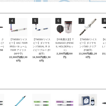
4
5
6
7
8
 ク
【TWSBI/ツイス
【TWSBI/ツイス
【中島重久堂】T
【TWSBI/ツイス
【K
 (フ
ビー】VAC 700R
ビー】ダイヤモ
SUNAGO (PENC
ビー】ダイヤモ
ェコ
ー)
IRIS/バキューム
ンド580AL R ネ
IL HOLDERセッ
ンド580 クリア
L 
250
700R アイリス
イビーブルー (F/
ト)
(F/細字)
(M/中字)
細字)
2,200円(税200
13,200円(税1,20
15
22,000円(税2,00
16,500円(税1,50
円)
0円)
0円)
0円)