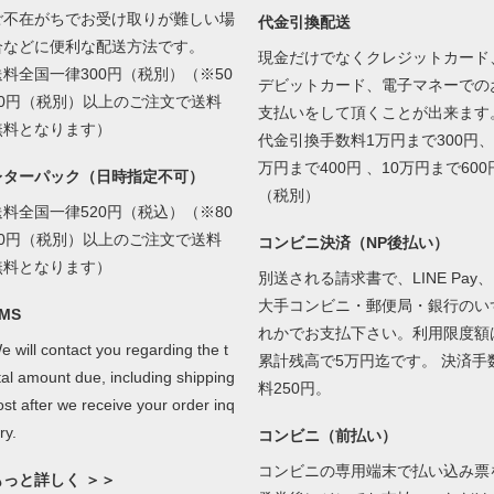
ご不在がちでお受け取りが難しい場
代金引換配送
合などに便利な配送方法です。
現金だけでなくクレジットカード
送料全国一律300円（税別）（※50
デビットカード、電子マネーでの
00円（税別）以上のご注文で送料
支払いをして頂くことが出来ます
無料となります）
代金引換手数料1万円まで300円、
万円まで400円 、10万円まで600
レターパック（日時指定不可）
（税別）
送料全国一律520円（税込）（※80
00円（税別）以上のご注文で送料
コンビニ決済（NP後払い）
無料となります）
別送される請求書で、LINE Pay、
大手コンビニ・郵便局・銀行のい
MS
れかでお支払下さい。利用限度額
e will contact you regarding the t
累計残高で5万円迄です。 決済手
tal amount due, including shipping
料250円。
ost after we receive your order inq
ry.
コンビニ（前払い）
コンビニの専用端末で払い込み票
もっと詳しく ＞＞