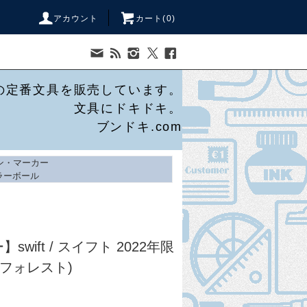
アカウント
カート(
0
)
の定番文具を販売しています。
文具にドキドキ。
ブンドキ.com
ン・マーカー
ラーボール
swift / スイフト 2022年限
クフォレスト)