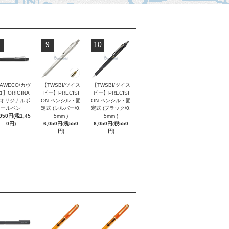
9
10
AWECO/カヴ
【TWSBI/ツイス
【TWSBI/ツイス
】ORIGINA
ビー】PRECISI
ビー】PRECISI
/ オリジナルボ
ON ペンシル・固
ON ペンシル・固
ールペン
定式 (シルバー/0.
定式 (ブラック/0.
,950円(税1,45
5mm )
5mm )
0円)
6,050円(税550
6,050円(税550
円)
円)