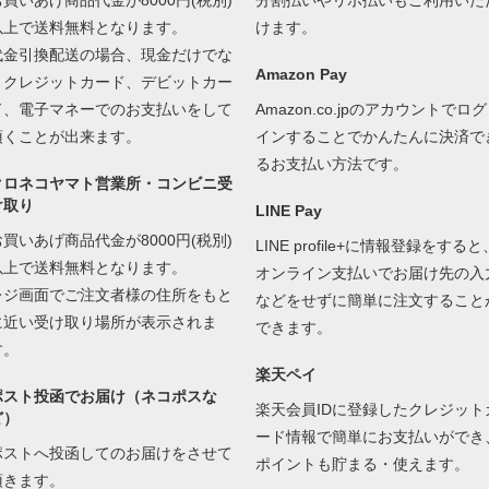
お買いあげ商品代金が8000円(税別)
分割払いやリボ払いもご利用いた
以上で送料無料となります。
けます。
代金引換配送の場合、現金だけでな
Amazon Pay
くクレジットカード、デビットカー
ド、電子マネーでのお支払いをして
Amazon.co.jpのアカウントでログ
頂くことが出来ます。
インすることでかんたんに決済で
るお支払い方法です。
クロネコヤマト営業所・コンビニ受
け取り
LINE Pay
お買いあげ商品代金が8000円(税別)
LINE profile+に情報登録をすると
以上で送料無料となります。
オンライン支払いでお届け先の入
レジ画面でご注文者様の住所をもと
などをせずに簡単に注文すること
に近い受け取り場所が表示されま
できます。
す。
楽天ペイ
ポスト投函でお届け（ネコポスな
楽天会員IDに登録したクレジット
ど）
ード情報で簡単にお支払いができ
ポストへ投函してのお届けをさせて
ポイントも貯まる・使えます。
頂きます。