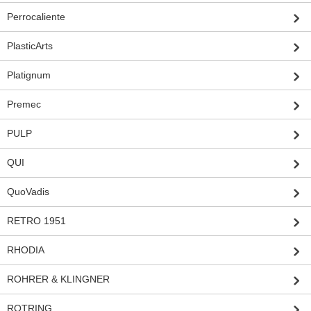
Perrocaliente
PlasticArts
Platignum
Premec
PULP
QUI
QuoVadis
RETRO 1951
RHODIA
ROHRER & KLINGNER
ROTRING