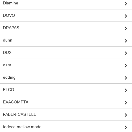
Diamine
DOVO
DRAPAS
dünn
DUX
e+m
edding
ELCO
EXACOMPTA
FABER-CASTELL
fedeca mellow mode