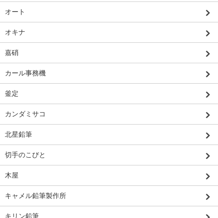
オート
オキナ
嘉硝
カール事務機
釜定
カンダミサコ
北星鉛筆
切手のこびと
木屋
キャメル鉛筆製作所
キリン鉛筆