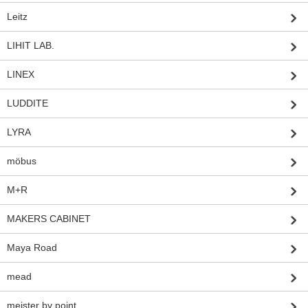
Leitz
LIHIT LAB.
LINEX
LUDDITE
LYRA
möbus
M+R
MAKERS CABINET
Maya Road
mead
meister by point