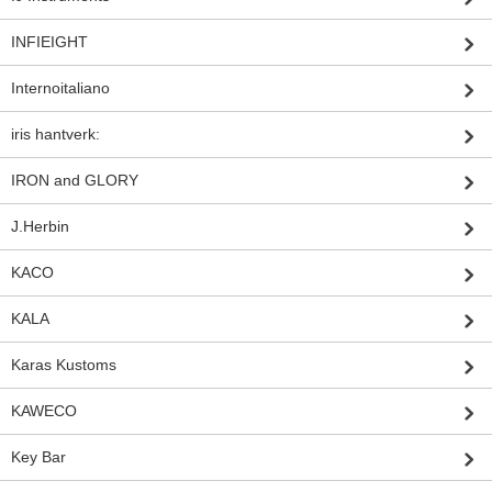
INFIEIGHT
Internoitaliano
iris hantverk:
IRON and GLORY
J.Herbin
KACO
KALA
Karas Kustoms
KAWECO
Key Bar