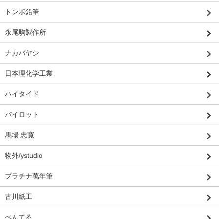
トンボ鉛筆
永尾駒製作所
ナカバヤシ
日本理化学工業
ハイタイド
パイロット
馬場 忠寛
物外/ystudio
プラチナ萬年筆
古川紙工
ぺんてる