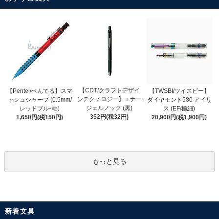
【CDT/クラフトデザイ
【Pentel/ぺんてる】スマ
【TWSBI/ツイスビー】
ンテクノロジー】エナー
ッシュシャープ (0.5mm/
ダイヤモンド580 アイリ
ジェルノック (黒)
レッドブルｰ軸)
ス (EF/極細)
352円(税32円)
1,650円(税150円)
20,900円(税1,900円)
もっと見る
新着文具