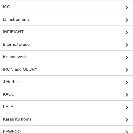
ICO
IJ Instruments
INFIEIGHT
Internoitaliano
iris hantverk:
IRON and GLORY
J.Herbin
KACO
KALA
Karas Kustoms
KAWECO