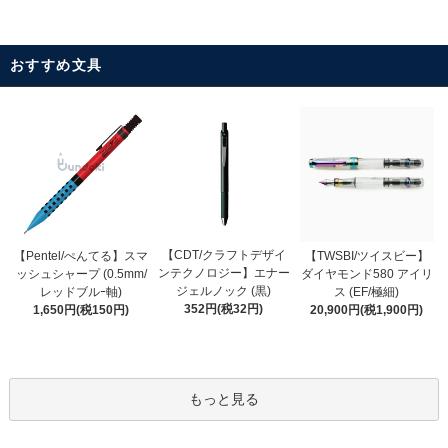
おすすめ文具
【CDT/クラフトデザイ
【Pentel/ぺんてる】スマ
【TWSBI/ツイスビー】
ンテクノロジー】エナー
ッシュシャープ (0.5mm/
ダイヤモンド580 アイリ
ジェルノック (黒)
レッドブルｰ軸)
ス (EF/極細)
352円(税32円)
1,650円(税150円)
20,900円(税1,900円)
もっと見る