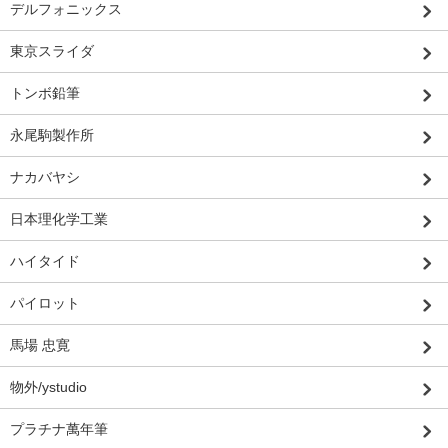
デルフォニックス
東京スライダ
トンボ鉛筆
永尾駒製作所
ナカバヤシ
日本理化学工業
ハイタイド
パイロット
馬場 忠寛
物外/ystudio
プラチナ萬年筆