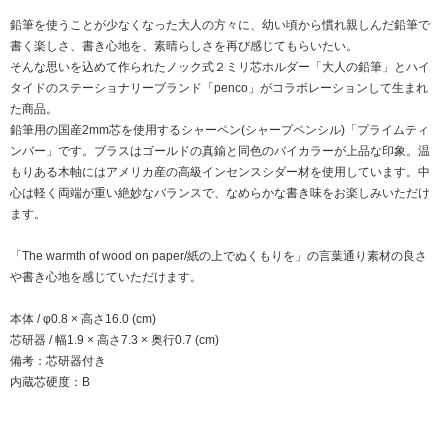
鉛筆を使うことが少なくなった大人の方々に、幼い頃から慣れ親しんだ鉛筆で
書く楽しさ、書き心地を、素晴らしさを再び感じてもらいたい。
そんな思いを込めて作られたノック式２ミリ芯ホルダー「大人の鉛筆」とハイ
タイドのステーショナリーブランド「penco」がコラボレーションして生まれ
た商品。
鉛筆用の国産2mm芯を使用するシャーペン(シャープペンシル)「プライムティ
ンバー」です。ブラスはゴールドの真鍮と同色のバイカラーが上品な印象。温
もりある木軸にはアメリカ産の高級インセンスシダー材を使用しています。中
心は軽く両端が重い絶妙なバランスで、なめらかな書き味をお楽しみいただけ
ます。
「The warmth of wood on paper/紙の上でぬくもりを」の言葉通り素材の良さ
や書き心地を感じていただけます。
本体 / φ0.8 × 高さ16.0 (cm)
芯研器 / 幅1.9 × 高さ7.3 × 奥行0.7 (cm)
備考：芯研器付き
内蔵芯硬度：B