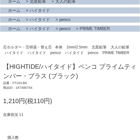
ホーム
>
北星鉛筆
>
大人の鉛筆
ホーム
>
ハイタイド
ホーム
>
ハイタイド
>
penco
ホーム
>
ハイタイド
>
penco
>
PRIME TIMBER
芯ホルダー・芯研器・替え芯
本体
2mm/2.5mm
北星鉛筆
大人の鉛筆
ハイタイド
ハイタイド
penco
ハイタイド
penco
PRIME TIMBER
【HIGHTIDE/ハイタイド】ペンコ プライムティ
ンバー・ブラス (ブラック)
品番：FT193-BK
商品ID：167486764
1,210円(税110円)
在庫状況 11
購入数