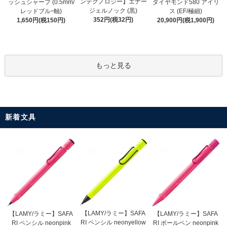
ンテクノロジー】エナー
ッシュシャープ (0.5mm/
ダイヤモンド580 アイリ
ジェルノック (黒)
レッドブルｰ軸)
ス (EF/極細)
352円(税32円)
1,650円(税150円)
20,900円(税1,900円)
もっと見る
新着文具
【LAMY/ラミー】SAFA
【LAMY/ラミー】SAFA
【LAMY/ラミー】SAFA
RI ペンシル neonyellow
RI ペンシル neonpink
RI ボールペン neonpink