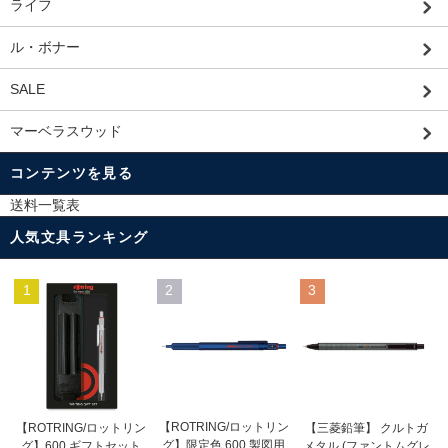
ライフ
ル・ボナー
SALE
マーベラスウッド
コンテンツを見る
送料一覧表
人気文具ランキング
1
2
3
【ROTRING/ロットリン
【ROTRING/ロットリン
【三菱鉛筆】 クルトガ
グ】限定色 600 製図用
グ】600 ギフトセット
メタル (ファントムグレ