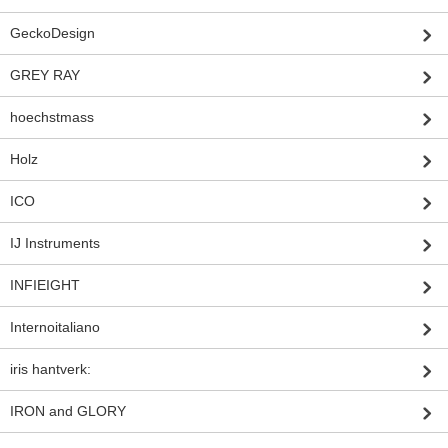
GeckoDesign
GREY RAY
hoechstmass
Holz
ICO
IJ Instruments
INFIEIGHT
Internoitaliano
iris hantverk:
IRON and GLORY