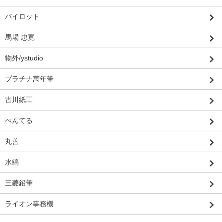
パイロット
馬場 忠寛
物外/ystudio
プラチナ萬年筆
古川紙工
ぺんてる
丸善
水縞
三菱鉛筆
ライオン事務機