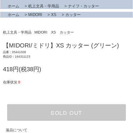
ホーム
>
机上文具・学用品
>
ナイフ・カッター
ホーム
>
MIDORI
>
XS
>
カッター
机上文具・学用品
MIDORI
XS
カッター
【MIDORI/ミドリ】XS カッター (グリーン)
品番：35441006
商品ID：164311123
418円(税38円)
在庫状況
0
SOLD OUT
返品について