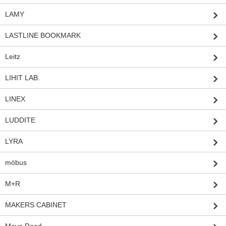
LAMY
LASTLINE BOOKMARK
Leitz
LIHIT LAB.
LINEX
LUDDITE
LYRA
möbus
M+R
MAKERS CABINET
Maya Road