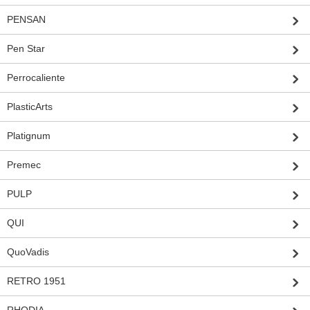
PENSAN
Pen Star
Perrocaliente
PlasticArts
Platignum
Premec
PULP
QUI
QuoVadis
RETRO 1951
RHODIA