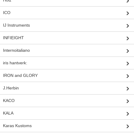
ICO
IJ Instruments
INFIEIGHT
Internoitaliano
iris hantverk:
IRON and GLORY
J.Herbin
KACO
KALA
Karas Kustoms