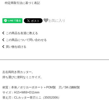
特定商取引法に基づく表記
お気に入り
この商品を友達に教える
この商品について問い合わせる
買い物を続ける
左右両利き用カッター。
持ち運びに便利なミニサイズ。
材質：本体／ポリカーボネート＋POM製 刃／SK-2鋼材製
サイズ：H15×W69×D11mm
替え刃：CLカッター替刃ミニ（35052006）