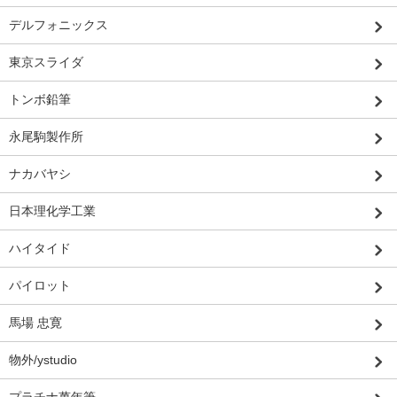
デルフォニックス
東京スライダ
トンボ鉛筆
永尾駒製作所
ナカバヤシ
日本理化学工業
ハイタイド
パイロット
馬場 忠寛
物外/ystudio
プラチナ萬年筆