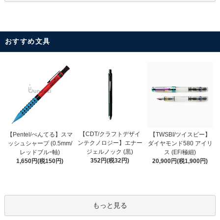
おすすめ文具
【CDT/クラフトデザイ
【Pentel/ぺんてる】スマ
【TWSBI/ツイスビー】
ンテクノロジー】エナー
ッシュシャープ (0.5mm/
ダイヤモンド580 アイリ
ジェルノック (黒)
レッドブルｰ軸)
ス (EF/極細)
352円(税32円)
1,650円(税150円)
20,900円(税1,900円)
もっと見る